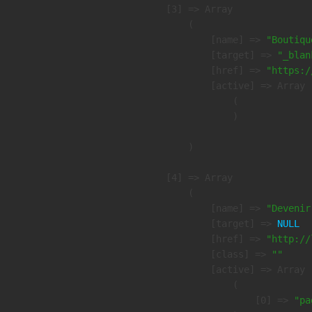
    [3] => Array

        (

            [name] => 
"Boutiqu
            [target] => 
"_blan
            [href] => 
"https:/
            [active] => Array

                (

                )

        )

    [4] => Array

        (

            [name] => 
"Devenir
            [target] => 
NULL
            [href] => 
"http://
            [class] => 
""
            [active] => Array

                (

                    [0] => 
"pa