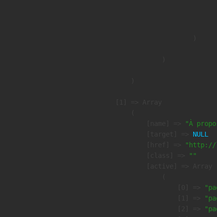
                              
                               
                        )

                )

        )

    [1] => Array

        (

            [name] => 
"À propo
            [target] => 
NULL
            [href] => 
"http://
            [class] => 
""
            [active] => Array

                (

                    [0] => 
"pa
                    [1] => 
"pa
                    [2] => 
"pa