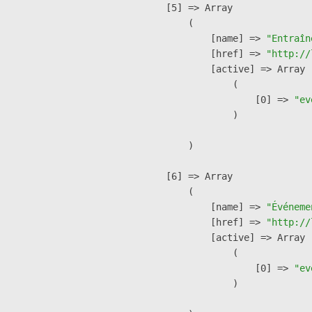
    [5] => Array

        (

            [name] => 
"Entraîn
            [href] => 
"http://
            [active] => Array

                (

                    [0] => 
"ev
                )

        )

    [6] => Array

        (

            [name] => 
"Événeme
            [href] => 
"http://
            [active] => Array

                (

                    [0] => 
"ev
                )
