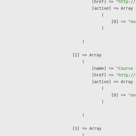
            [href] => 
"http://
            [active] => Array

                (

                    [0] => 
"ev
                )

        )

    [2] => Array

        (

            [name] => 
"Course 
            [href] => 
"http://
            [active] => Array

                (

                    [0] => 
"ev
                )

        )

    [3] => Array

        (
