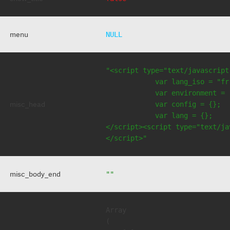
menu
NULL
"<script type="text/javascript
            var lang_iso = "fr"
            var environment = 
misc_head
            var config = {};

            var lang = {};

</script><script type="text/jav
</script>"
misc_body_end
""
Array

(
