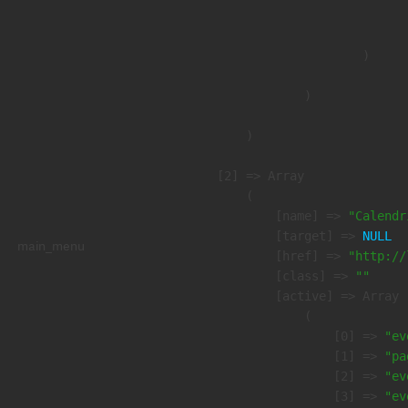
                               
                        )

                )

        )

    [2] => Array

        (

            [name] => 
"Calendr
            [target] => 
NULL
main_menu
            [href] => 
"http://
            [class] => 
""
            [active] => Array

                (

                    [0] => 
"ev
                    [1] => 
"pa
                    [2] => 
"ev
                    [3] => 
"ev