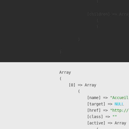
                )

            [children] => Array
                (

                )

        )

Array

(

    [0] => Array

        (

            [name] => 
"Accueil
            [target] => 
NULL
            [href] => 
"http://
            [class] => 
""
            [active] => Array
