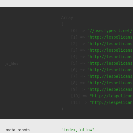
Array

(

    [0] => 
"//use.typekit.net/
    [1] => 
"http://lespelicans
    [2] => 
"http://lespelicans
    [3] => 
"http://lespelicans
    [4] => 
"http://lespelicans
js_files
    [5] => 
"http://lespelicans
    [6] => 
"http://lespelicans
    [7] => 
"http://lespelicans
    [8] => 
"http://lespelicans
    [9] => 
"http://lespelicans
    [10] => 
"http://lespelican
    [11] => 
"http://lespelican
meta_robots
"index,follow"