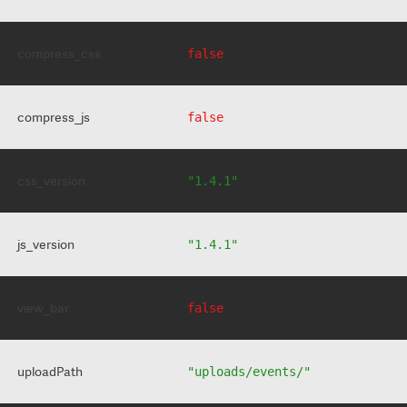
compress_css
false
compress_js
false
css_version
"1.4.1"
js_version
"1.4.1"
view_bar
false
uploadPath
"uploads/events/"