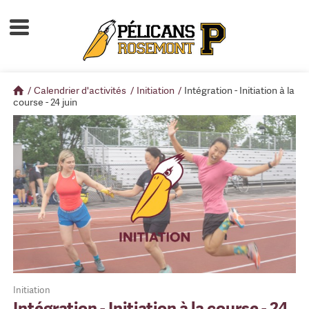
Accueil
À propos
/
Calendrier d'activités
/
Initiation
/
Intégration - Initiation à la
Calendrier d'activités
course - 24 juin
Boutique
Devenir membre
Initiation
Intégration - Initiation à la course - 24