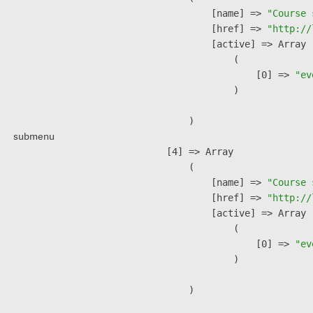
            [name] => 
"Course 
            [href] => 
"http://
            [active] => Array

                (

                    [0] => 
"ev
                )

        )

submenu
    [4] => Array

        (

            [name] => 
"Course 
            [href] => 
"http://
            [active] => Array

                (

                    [0] => 
"ev
                )

        )
