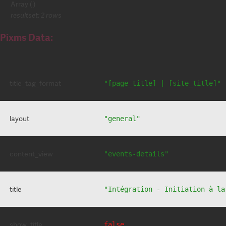
Array ( )
resultset: 2 rows
Pixms Data:
title_tag_format
"[page_title] | [site_title]"
layout
"general"
content_view
"events-details"
title
"Intégration - Initiation à la
show_title
false