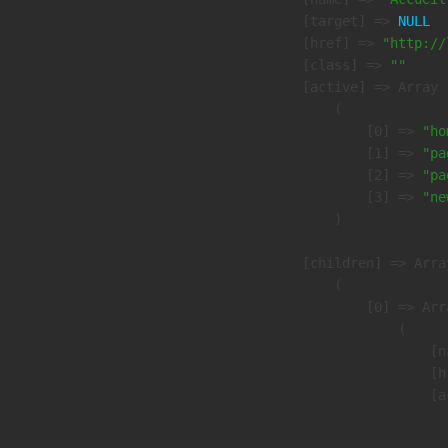
            [target] => 
NULL
            [href] => 
"http://
            [class] => 
""
            [active] => Array

                (

                    [0] => 
"ho
                    [1] => 
"pa
                    [2] => 
"pa
                    [3] => 
"ne
                )

            [children] => Array
                (

                    [0] => Arra
                        (

                            [n
                            [h
                            [a
                               
                              