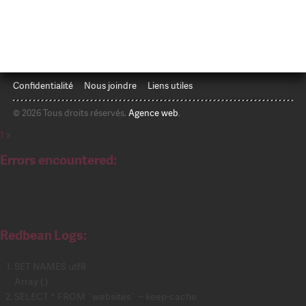
Confidentialité
Nous joindre
Liens utiles
© 2026 Tous droits réservés.
Agence web
.
1
x
Errors encountered:
Redbean Logs:
SET NAMES utf8
Array ( )
SELECT * FROM `websites` -- keep-cache