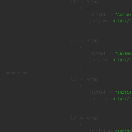
    [0] => Array

        (

            [title] => 
"Accuei
            [url] => 
"http://l
        )

    [1] => Array

        (

            [title] => 
"Calend
            [url] => 
"http://l
        )

breadcrumb
    [2] => Array

        (

            [title] => 
"Initia
            [url] => 
"http://l
        )

    [3] => Array

        (

            [title] => 
"Intégr