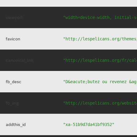
viewport
"width=device-width, initial-s
favicon
"http://lespelicans.org/themes
canonical_link
"http://lespelicans.org/fr/cal
fb_desc
"D&eacute;butez ou revenez &ag
fb_img
"http://lespelicans.org/websit
addthis_id
"xa-51b9d7da41bf9352"