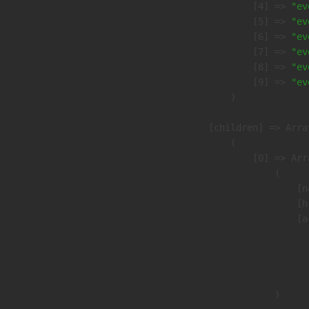
                    [4] => 
"ev
                    [5] => 
"ev
                    [6] => 
"ev
                    [7] => 
"ev
                    [8] => 
"ev
                    [9] => 
"ev
                )

            [children] => Array
                (

                    [0] => Arra
                        (

                            [n
                            [h
                            [a
                               
                              
                               
                        )
