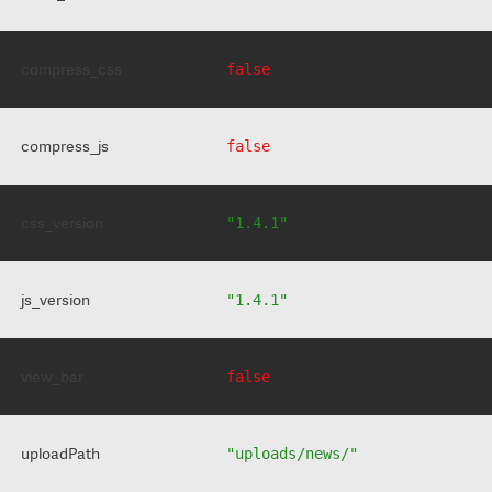
compress_css
false
compress_js
false
css_version
"1.4.1"
js_version
"1.4.1"
view_bar
false
uploadPath
"uploads/news/"