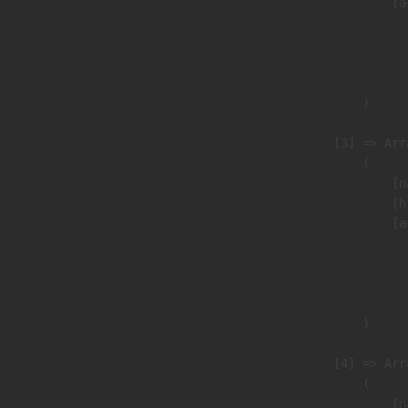
                            [a
                               
                              
                               
                        )

                    [3] => Arra
                        (

                            [n
                            [h
                            [a
                               
                              
                               
                        )

                    [4] => Arra
                        (

                            [n