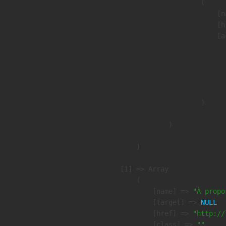
                        (

                            [n
                            [h
                            [a
                               
                              
                              
                               
                        )

                )

        )

    [1] => Array

        (

            [name] => 
"À propo
            [target] => 
NULL
            [href] => 
"http://
            [class] => 
""