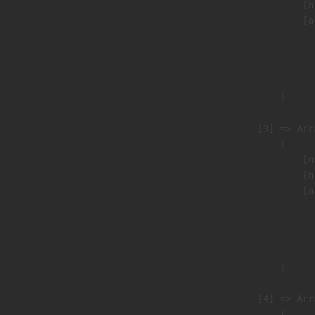
                            [h
                            [a
                               
                              
                               
                        )

                    [3] => Arra
                        (

                            [n
                            [h
                            [a
                               
                              
                               
                        )

                    [4] => Arra
                        (
