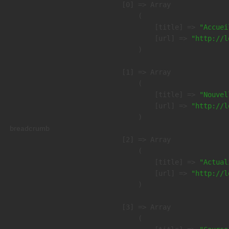
    [0] => Array

        (

            [title] => 
"Accuei
            [url] => 
"http://l
        )

    [1] => Array

        (

            [title] => 
"Nouvel
            [url] => 
"http://l
        )

breadcrumb
    [2] => Array

        (

            [title] => 
"Actual
            [url] => 
"http://l
        )

    [3] => Array

        (
