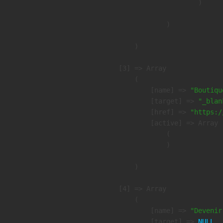
                        )

                )

        )

    [3] => Array

        (

            [name] => 
"Boutiqu
            [target] => 
"_blan
            [href] => 
"https:/
            [active] => Array

                (

                )

        )

    [4] => Array

        (

            [name] => 
"Devenir
            [target] => 
NULL