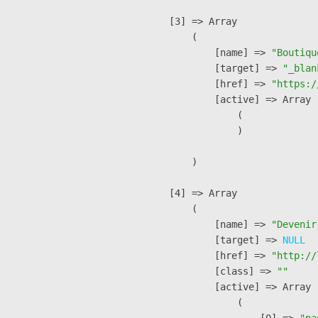
    [3] => Array

        (

            [name] => 
"Boutiqu
            [target] => 
"_blan
            [href] => 
"https:/
            [active] => Array

                (

                )

        )

    [4] => Array

        (

            [name] => 
"Devenir
            [target] => 
NULL
            [href] => 
"http://
            [class] => 
""
            [active] => Array

                (

                    [0] => 
"pa