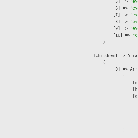
                    [5] => 
"ev
                    [6] => 
"ev
                    [7] => 
"ev
                    [8] => 
"ev
                    [9] => 
"ev
                    [10] => 
"e
                )

            [children] => Array
                (

                    [0] => Arra
                        (

                            [n
                            [h
                            [a
                               
                              
                               
                        )
