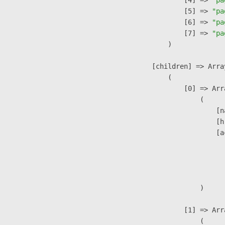
                    [5] => 
"pa
                    [6] => 
"pa
                    [7] => 
"pa
                )

            [children] => Array
                (

                    [0] => Arra
                        (

                            [n
                            [h
                            [a
                               
                              
                               
                        )

                    [1] => Arra
                        (
