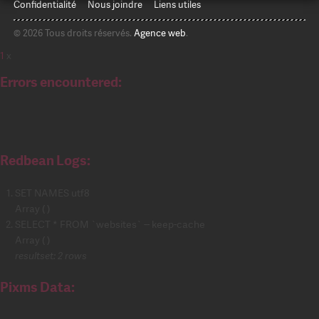
Confidentialité
Nous joindre
Liens utiles
© 2026 Tous droits réservés.
Agence web
.
1
x
Errors encountered:
Redbean Logs:
SET NAMES utf8
Array ( )
SELECT * FROM `websites` -- keep-cache
Array ( )
resultset: 2 rows
Pixms Data: