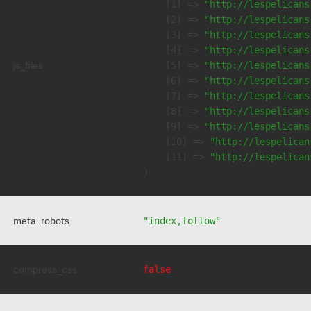
    [1] => 
"http://lespelicans
    [2] => 
"http://lespelicans
    [3] => 
"http://lespelicans
    [4] => 
"http://lespelicans
js_files
    [5] => 
"http://lespelicans
    [6] => 
"http://lespelicans
    [7] => 
"http://lespelicans
    [8] => 
"http://lespelicans
    [9] => 
"http://lespelicans
    [10] => 
"http://lespelican
    [11] => 
"http://lespelican
meta_robots
"index,follow"
compress_css
false