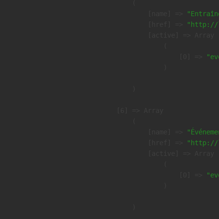
        (

            [name] => 
"Entraîn
            [href] => 
"http://
            [active] => Array

                (

                    [0] => 
"ev
                )

        )

    [6] => Array

        (

            [name] => 
"Événeme
            [href] => 
"http://
            [active] => Array

                (

                    [0] => 
"ev
                )

        )
