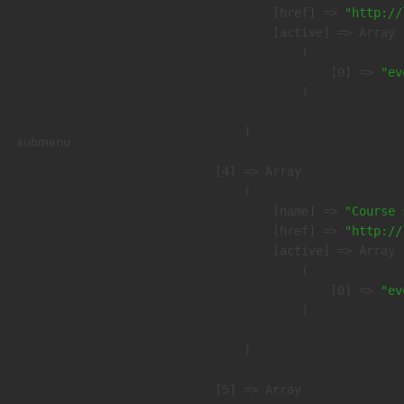
            [href] => 
"http://
            [active] => Array

                (

                    [0] => 
"ev
                )

        )

submenu
    [4] => Array

        (

            [name] => 
"Course 
            [href] => 
"http://
            [active] => Array

                (

                    [0] => 
"ev
                )

        )

    [5] => Array
