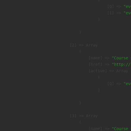
                    [0] => 
"ev
                    [1] => 
"ev
                )

        )

    [2] => Array

        (

            [name] => 
"Course 
            [href] => 
"http://
            [active] => Array

                (

                    [0] => 
"ev
                )

        )

    [3] => Array

        (

            [name] => 
"Course 