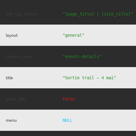
title_tag_format
"[page_title] | [site_title]"
layout
"general"
content_view
"events-details"
title
"Sortie trail – 4 mai"
show_title
false
menu
NULL