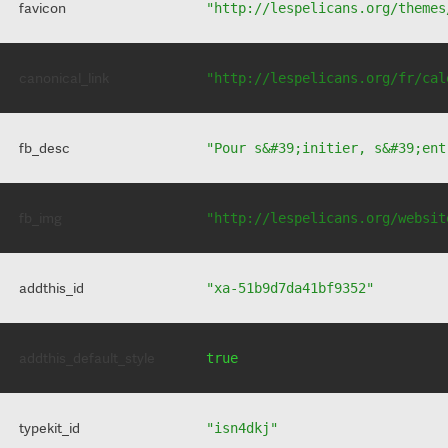
favicon
"http://lespelicans.org/themes
canonical_link
"http://lespelicans.org/fr/cal
fb_desc
"Pour s&#39;initier, s&#39;ent
fb_img
"http://lespelicans.org/websit
addthis_id
"xa-51b9d7da41bf9352"
addthis_default_style
true
typekit_id
"isn4dkj"