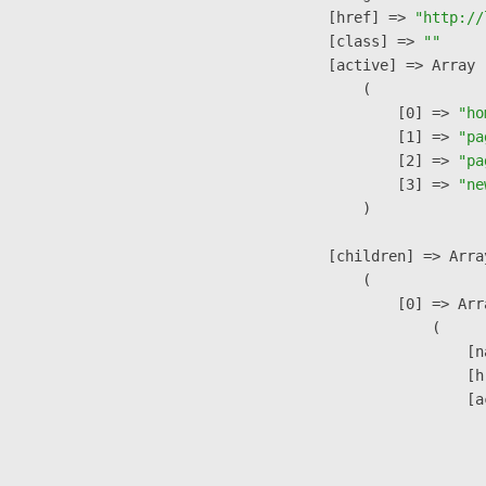
            [href] => 
"http://
            [class] => 
""
            [active] => Array

                (

                    [0] => 
"ho
                    [1] => 
"pa
                    [2] => 
"pa
                    [3] => 
"ne
                )

            [children] => Array
                (

                    [0] => Arra
                        (

                            [n
                            [h
                            [a
                               
                              
                              