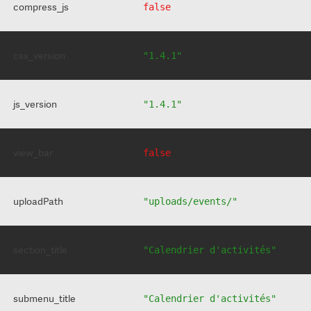
compress_js
false
css_version
"1.4.1"
js_version
"1.4.1"
view_bar
false
uploadPath
"uploads/events/"
section_title
"Calendrier d'activités"
submenu_title
"Calendrier d'activités"