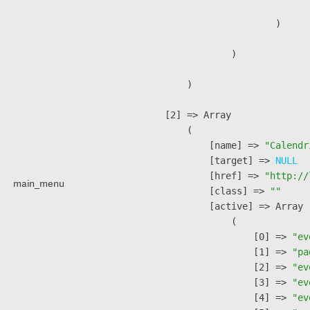
                        )

                )

        )

    [2] => Array

        (

            [name] => 
"Calendr
            [target] => 
NULL
            [href] => 
"http://
main_menu
            [class] => 
""
            [active] => Array

                (

                    [0] => 
"ev
                    [1] => 
"pa
                    [2] => 
"ev
                    [3] => 
"ev
                    [4] => 
"ev