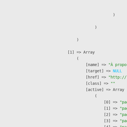
                               
                        )

                )

        )

    [1] => Array

        (

            [name] => 
"À propo
            [target] => 
NULL
            [href] => 
"http://
            [class] => 
""
            [active] => Array

                (

                    [0] => 
"pa
                    [1] => 
"pa
                    [2] => 
"pa
                    [3] => 
"pa
                    [4] => 
"pa