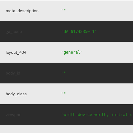
meta_description
""
ga_code
"UA-61743350-1"
layout_404
"general"
body_id
""
body_class
""
viewport
"width=device-width, initial-s