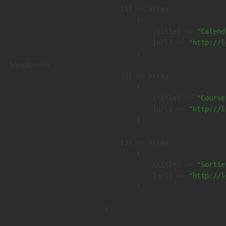
    [1] => Array

        (

            [title] => 
"Calend
            [url] => 
"http://l
        )

breadcrumb
    [2] => Array

        (

            [title] => 
"Course
            [url] => 
"http://l
        )

    [3] => Array

        (

            [title] => 
"Sortie
            [url] => 
"http://l
        )
