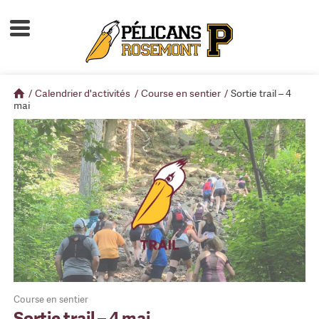
Accueil
À propos
/
Calendrier d'activités
/
Course en sentier
/
Sortie trail – 4
Calendrier d'activités
mai
Boutique
Devenir membre
Course en sentier
Sortie trail – 4 mai