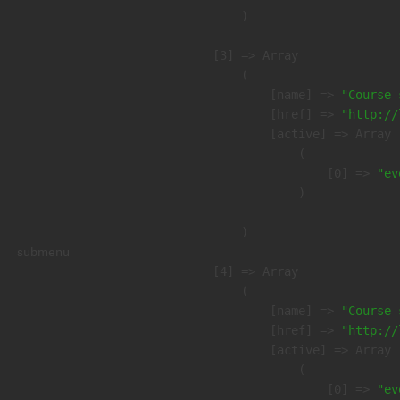
        )

    [3] => Array

        (

            [name] => 
"Course 
            [href] => 
"http://
            [active] => Array

                (

                    [0] => 
"ev
                )

        )

submenu
    [4] => Array

        (

            [name] => 
"Course 
            [href] => 
"http://
            [active] => Array

                (

                    [0] => 
"ev