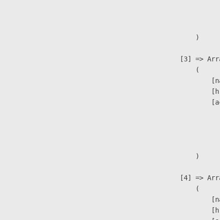
                              
                               
                        )

                    [3] => Arra
                        (

                            [n
                            [h
                            [a
                               
                              
                               
                        )

                    [4] => Arra
                        (

                            [n
                            [h