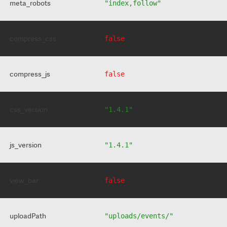
meta_robots
"index,follow"
compress_css
false
compress_js
false
css_version
"1.4.1"
js_version
"1.4.1"
view_bar
false
uploadPath
"uploads/events/"