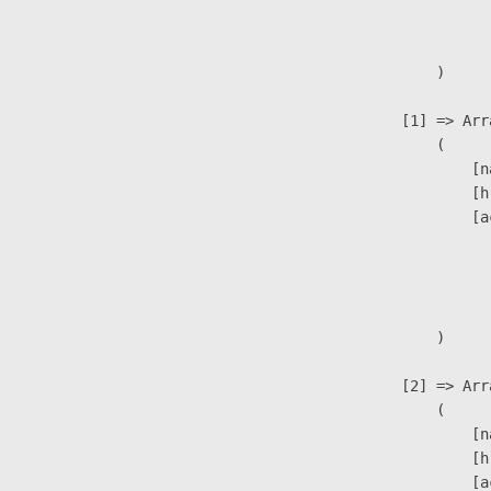
                               
                        )

                    [1] => Arra
                        (

                            [n
                            [h
                            [a
                               
                              
                               
                        )

                    [2] => Arra
                        (

                            [n
                            [h
                            [a