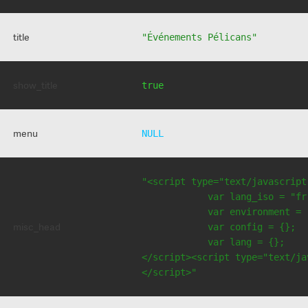
title
"Événements Pélicans"
show_title
true
menu
NULL
"<script type="text/javascript
            var lang_iso = "fr"
            var environment = 
misc_head
            var config = {};

            var lang = {};

</script><script type="text/jav
</script>"