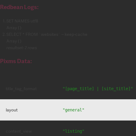
Redbean Logs:
SET NAMES utf8
Array ( )
SELECT * FROM `websites` -- keep-cache
Array ( )
resultset: 2 rows
Pixms Data:
title_tag_format
"[page_title] | [site_title]"
layout
"general"
content_view
"listing"