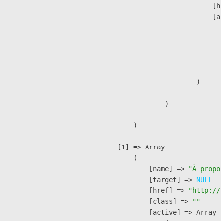
                            [h
                            [a
                               
                              
                              
                               
                        )

                )

        )

    [1] => Array

        (

            [name] => 
"À propo
            [target] => 
NULL
            [href] => 
"http://
            [class] => 
""
            [active] => Array
