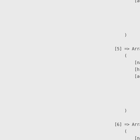
                            [a
                               
                              
                               
                        )

                    [5] => Arra
                        (

                            [n
                            [h
                            [a
                               
                              
                               
                        )

                    [6] => Arra
                        (

                            [n