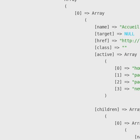
(

    [0] => Array

        (

            [name] => 
"Accueil
            [target] => 
NULL
            [href] => 
"http://
            [class] => 
""
            [active] => Array

                (

                    [0] => 
"ho
                    [1] => 
"pa
                    [2] => 
"pa
                    [3] => 
"ne
                )

            [children] => Array
                (

                    [0] => Arra
                        (

                            [n