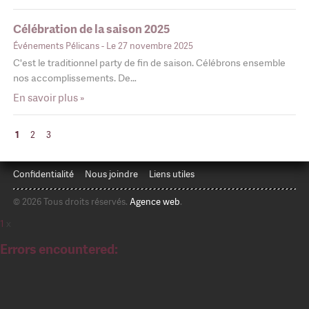
Célébration de la saison 2025
Événements Pélicans
- Le 27 novembre 2025
C'est le traditionnel party de fin de saison. Célébrons ensemble
nos accomplissements. De…
En savoir plus »
1
2
3
Confidentialité
Nous joindre
Liens utiles
© 2026 Tous droits réservés.
Agence web
.
1
x
Errors encountered: