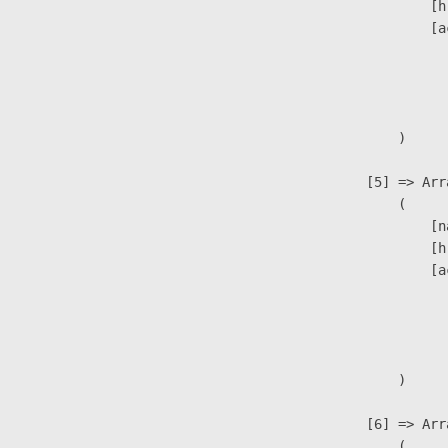
                            [h
                            [a
                               
                              
                               
                        )

                    [5] => Arra
                        (

                            [n
                            [h
                            [a
                               
                              
                               
                        )

                    [6] => Arra
                        (
