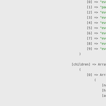
                    [0] => 
"ev
                    [1] => 
"pa
                    [2] => 
"ev
                    [3] => 
"ev
                    [4] => 
"ev
                    [5] => 
"ev
                    [6] => 
"ev
                    [7] => 
"ev
                    [8] => 
"ev
                    [9] => 
"ev
                )

            [children] => Array
                (

                    [0] => Arra
                        (

                            [n
                            [h
                            [a
                               
                              