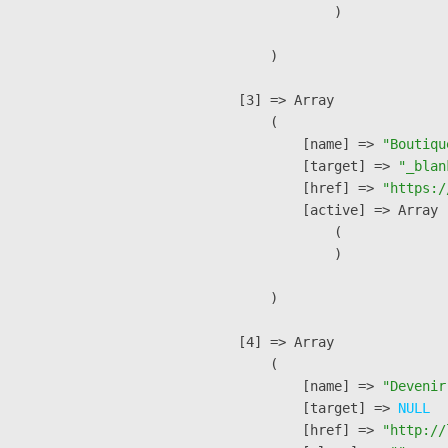
                )

        )

    [3] => Array

        (

            [name] => 
"Boutiqu
            [target] => 
"_blan
            [href] => 
"https:/
            [active] => Array

                (

                )

        )

    [4] => Array

        (

            [name] => 
"Devenir
            [target] => 
NULL
            [href] => 
"http://