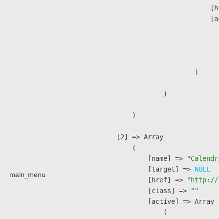
                            [h
                            [a
                               
                              
                               
                        )

                )

        )

    [2] => Array

        (

            [name] => 
"Calendr
            [target] => 
NULL
main_menu
            [href] => 
"http://
            [class] => 
""
            [active] => Array

                (
