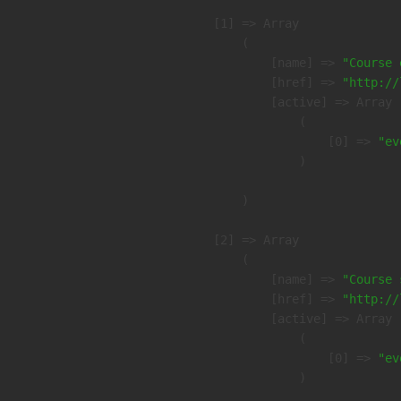
    [1] => Array

        (

            [name] => 
"Course 
            [href] => 
"http://
            [active] => Array

                (

                    [0] => 
"ev
                )

        )

    [2] => Array

        (

            [name] => 
"Course 
            [href] => 
"http://
            [active] => Array

                (

                    [0] => 
"ev
                )
