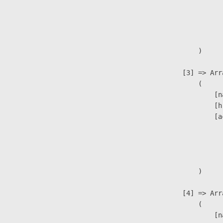
                               
                              
                               
                        )

                    [3] => Arra
                        (

                            [n
                            [h
                            [a
                               
                              
                               
                        )

                    [4] => Arra
                        (

                            [n