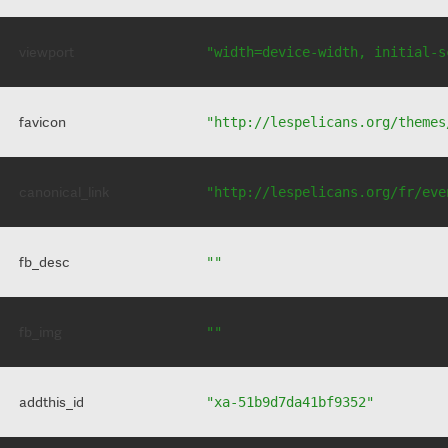
viewport
"width=device-width, initial-s
favicon
"http://lespelicans.org/themes
canonical_link
"http://lespelicans.org/fr/eve
fb_desc
""
fb_img
""
addthis_id
"xa-51b9d7da41bf9352"