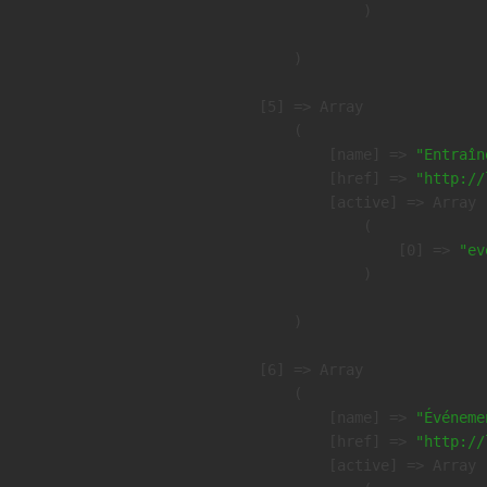
                )

        )

    [5] => Array

        (

            [name] => 
"Entraîn
            [href] => 
"http://
            [active] => Array

                (

                    [0] => 
"ev
                )

        )

    [6] => Array

        (

            [name] => 
"Événeme
            [href] => 
"http://
            [active] => Array
