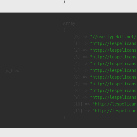
Array

(

    [0] => 
"//use.typekit.net/
    [1] => 
"http://lespelicans
    [2] => 
"http://lespelicans
    [3] => 
"http://lespelicans
    [4] => 
"http://lespelicans
js_files
    [5] => 
"http://lespelicans
    [6] => 
"http://lespelicans
    [7] => 
"http://lespelicans
    [8] => 
"http://lespelicans
    [9] => 
"http://lespelicans
    [10] => 
"http://lespelican
    [11] => 
"http://lespelican