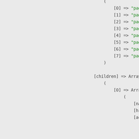
                (

                    [0] => 
"pa
                    [1] => 
"pa
                    [2] => 
"pa
                    [3] => 
"pa
                    [4] => 
"pa
                    [5] => 
"pa
                    [6] => 
"pa
                    [7] => 
"pa
                )

            [children] => Array
                (

                    [0] => Arra
                        (

                            [n
                            [h
                            [a
                               
                              
                               