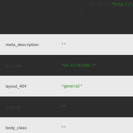
            [url] => 
"http://l
        )

meta_description
""
ga_code
"UA-61743350-1"
layout_404
"general"
body_id
""
body_class
""