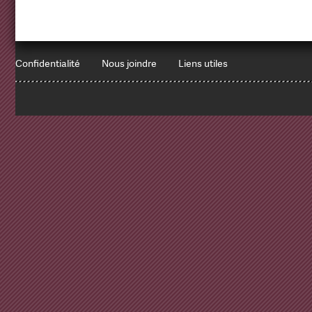
Confidentialité
Nous joindre
Liens utiles
1
x
Errors encountered:
Redbean Logs:
SET NAMES utf8
Array ( )
SELECT * FROM `websites` -- keep-cache