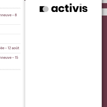
nneuve – 8
ée – 12 août
nneuve – 15