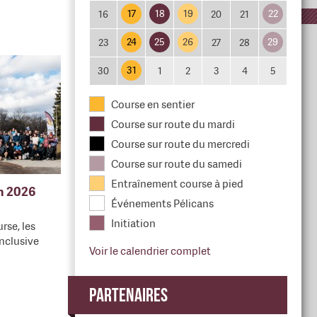
17
18
19
22
16
20
21
24
25
26
29
23
27
28
31
30
1
2
3
4
5
Course en sentier
Course sur route du mardi
Course sur route du mercredi
Course sur route du samedi
Entraînement course à pied
en 2026
Événements Pélicans
Initiation
rse, les
nclusive
Voir le calendrier complet
Partenaires