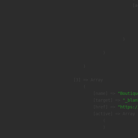
                            [a
                               
                              
                               
                        )

                )

        )

    [3] => Array

        (

            [name] => 
"Boutiqu
            [target] => 
"_blan
            [href] => 
"https:/
            [active] => Array

                (

                )
