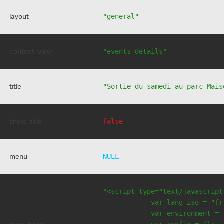
layout
"general"
content_view
"events-details"
title
"Sortie du samedi au parc Mais
show_title
false
menu
NULL
"<script type="text/javascript
            var lang_iso = "fr"
            var environment = 