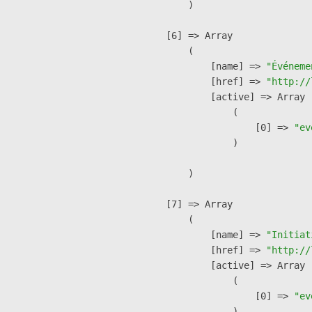
        )

    [6] => Array

        (

            [name] => 
"Événeme
            [href] => 
"http://
            [active] => Array

                (

                    [0] => 
"ev
                )

        )

    [7] => Array

        (

            [name] => 
"Initiat
            [href] => 
"http://
            [active] => Array

                (

                    [0] => 
"ev
                )
