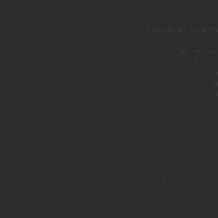
                )

            [children] => Array
                (

                    [0] => Arra
                        (

                            [n
                            [h
                            [a
                               
                              
                              
                               
                        )

                )

        )
