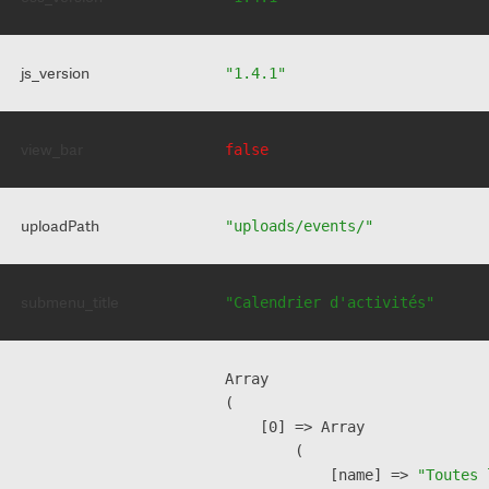
js_version
"1.4.1"
view_bar
false
uploadPath
"uploads/events/"
submenu_title
"Calendrier d'activités"
Array

(

    [0] => Array

        (

            [name] => 
"Toutes 