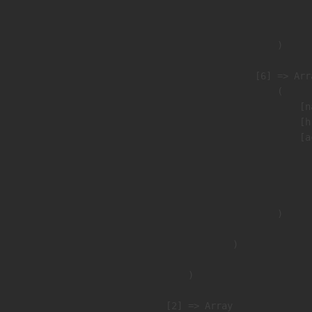
                               
                        )

                    [6] => Arra
                        (

                            [n
                            [h
                            [a
                               
                              
                               
                        )

                )

        )

    [2] => Array
