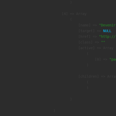
        )

    [4] => Array

        (

            [name] => 
"Devenir
            [target] => 
NULL
            [href] => 
"http://
            [class] => 
""
            [active] => Array

                (

                    [0] => 
"pa
                )

            [children] => Array
                (

                )

        )
