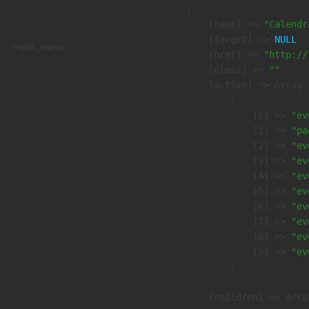
        (

            [name] => 
"Calendr
            [target] => 
NULL
main_menu
            [href] => 
"http://
            [class] => 
""
            [active] => Array

                (

                    [0] => 
"ev
                    [1] => 
"pa
                    [2] => 
"ev
                    [3] => 
"ev
                    [4] => 
"ev
                    [5] => 
"ev
                    [6] => 
"ev
                    [7] => 
"ev
                    [8] => 
"ev
                    [9] => 
"ev
                )

            [children] => Array