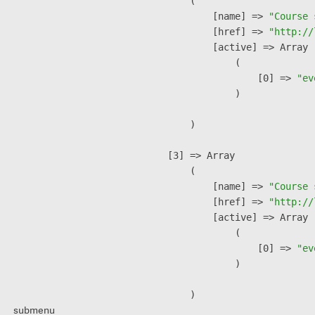
        (

            [name] => 
"Course 
            [href] => 
"http://
            [active] => Array

                (

                    [0] => 
"ev
                )

        )

    [3] => Array

        (

            [name] => 
"Course 
            [href] => 
"http://
            [active] => Array

                (

                    [0] => 
"ev
                )

        )

submenu