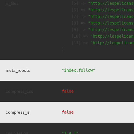
js_files
    [5] => 
"http://lespelicans
    [6] => 
"http://lespelicans
    [7] => 
"http://lespelicans
    [8] => 
"http://lespelicans
    [9] => 
"http://lespelicans
    [10] => 
"http://lespelican
    [11] => 
"http://lespelican
meta_robots
"index,follow"
compress_css
false
compress_js
false
css_version
"1.4.1"