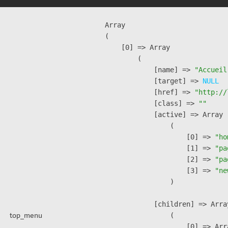
Array

(

    [0] => Array

        (

            [name] => 
"Accueil
            [target] => 
NULL
            [href] => 
"http://
            [class] => 
""
            [active] => Array

                (

                    [0] => 
"ho
                    [1] => 
"pa
                    [2] => 
"pa
                    [3] => 
"ne
                )

            [children] => Array
top_menu
                (

                    [0] => Arra