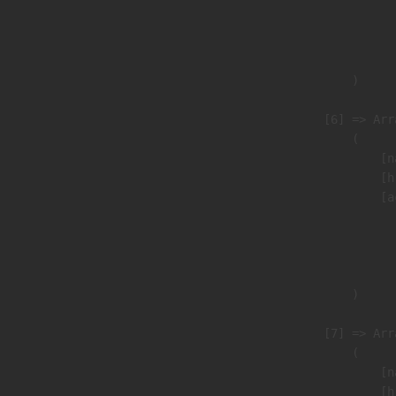
                               
                              
                               
                        )

                    [6] => Arra
                        (

                            [n
                            [h
                            [a
                               
                              
                               
                        )

                    [7] => Arra
                        (

                            [n
                            [h