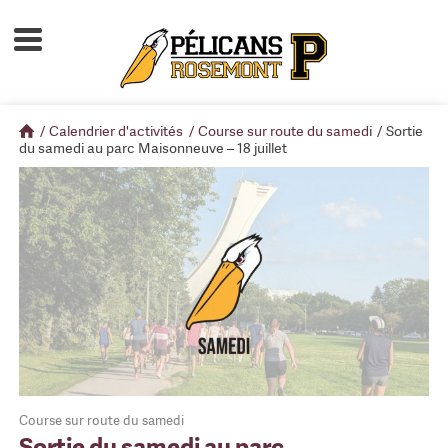
Accueil
À propos
/
Calendrier d'activités
/
Course sur route du samedi
/
Sortie
Calendrier d'activités
du samedi au parc Maisonneuve – 18 juillet
Boutique
Devenir membre
Course sur route du samedi
Sortie du samedi au parc