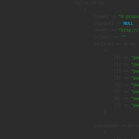
    [1] => Array

        (

            [name] => 
"À propo
            [target] => 
NULL
            [href] => 
"http://
            [class] => 
""
            [active] => Array

                (

                    [0] => 
"pa
                    [1] => 
"pa
                    [2] => 
"pa
                    [3] => 
"pa
                    [4] => 
"pa
                    [5] => 
"pa
                    [6] => 
"pa
                    [7] => 
"pa
                )

            [children] => Array
                (
