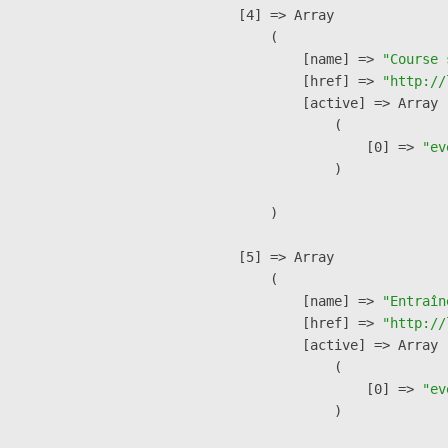
    [4] => Array

        (

            [name] => 
"Course 
            [href] => 
"http://
            [active] => Array

                (

                    [0] => 
"ev
                )

        )

    [5] => Array

        (

            [name] => 
"Entraîn
            [href] => 
"http://
            [active] => Array

                (

                    [0] => 
"ev
                )
