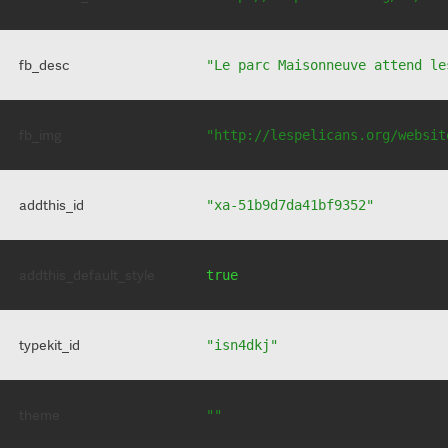
fb_desc
"Le parc Maisonneuve attend le
fb_img
"http://lespelicans.org/websit
addthis_id
"xa-51b9d7da41bf9352"
addthis_default_style
true
typekit_id
"isn4dkj"
theme
""