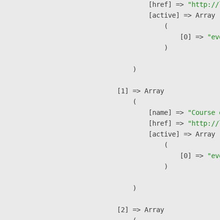
            [href] => 
"http://
            [active] => Array

                (

                    [0] => 
"ev
                )

        )

    [1] => Array

        (

            [name] => 
"Course 
            [href] => 
"http://
            [active] => Array

                (

                    [0] => 
"ev
                )

        )

    [2] => Array
