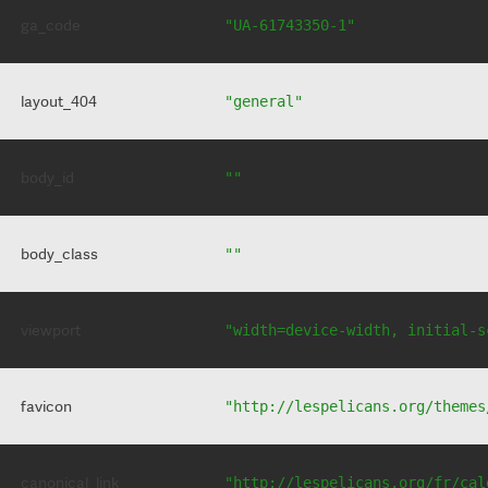
ga_code
"UA-61743350-1"
layout_404
"general"
body_id
""
body_class
""
viewport
"width=device-width, initial-s
favicon
"http://lespelicans.org/themes
canonical_link
"http://lespelicans.org/fr/cal