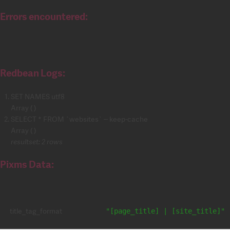
Errors encountered:
Redbean Logs:
SET NAMES utf8
Array ( )
SELECT * FROM `websites` -- keep-cache
Array ( )
resultset: 2 rows
Pixms Data:
title_tag_format
"[page_title] | [site_title]"