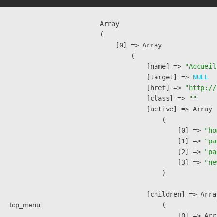
Array

(

    [0] => Array

        (

            [name] => 
"Accueil
            [target] => 
NULL
            [href] => 
"http://
            [class] => 
""
            [active] => Array

                (

                    [0] => 
"ho
                    [1] => 
"pa
                    [2] => 
"pa
                    [3] => 
"ne
                )

            [children] => Array
top_menu
                (

                    [0] => Arra