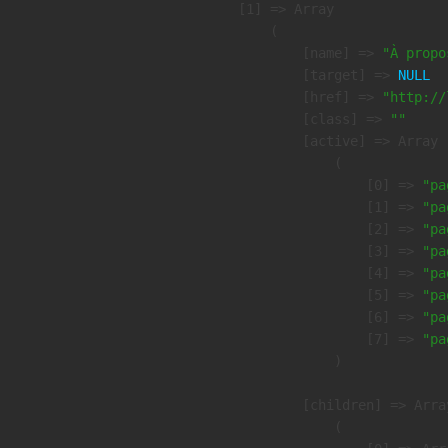
    [1] => Array

        (

            [name] => 
"À propo
            [target] => 
NULL
            [href] => 
"http://
            [class] => 
""
            [active] => Array

                (

                    [0] => 
"pa
                    [1] => 
"pa
                    [2] => 
"pa
                    [3] => 
"pa
                    [4] => 
"pa
                    [5] => 
"pa
                    [6] => 
"pa
                    [7] => 
"pa
                )

            [children] => Array
                (
