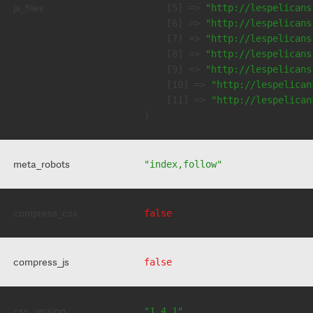
js_files
    [5] => 
"http://lespelicans
    [6] => 
"http://lespelicans
    [7] => 
"http://lespelicans
    [8] => 
"http://lespelicans
    [9] => 
"http://lespelicans
    [10] => 
"http://lespelican
    [11] => 
"http://lespelican
meta_robots
"index,follow"
compress_css
false
compress_js
false
css_version
"1.4.1"