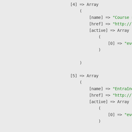
    [4] => Array

        (

            [name] => 
"Course 
            [href] => 
"http://
            [active] => Array

                (

                    [0] => 
"ev
                )

        )

    [5] => Array

        (

            [name] => 
"Entraîn
            [href] => 
"http://
            [active] => Array

                (

                    [0] => 
"ev
                )
