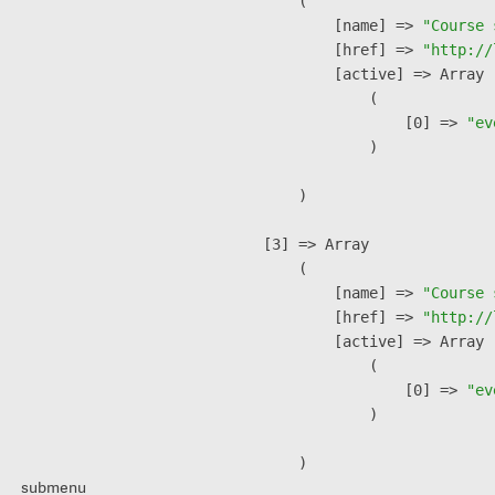
        (

            [name] => 
"Course 
            [href] => 
"http://
            [active] => Array

                (

                    [0] => 
"ev
                )

        )

    [3] => Array

        (

            [name] => 
"Course 
            [href] => 
"http://
            [active] => Array

                (

                    [0] => 
"ev
                )

        )

submenu