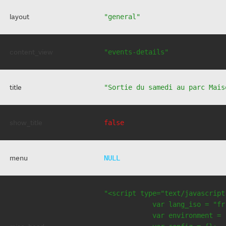
layout
"general"
content_view
"events-details"
title
"Sortie du samedi au parc Mais
show_title
false
menu
NULL
"<script type="text/javascript
            var lang_iso = "fr"
            var environment = 