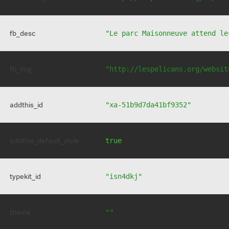
fb_desc
"Le parc Maisonneuve attend le
fb_img
"http://lespelicans.org/websit
addthis_id
"xa-51b9d7da41bf9352"
addthis_default_style
true
typekit_id
"isn4dkj"
theme
""