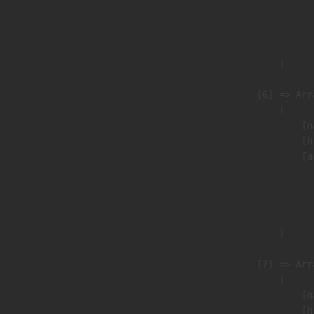
                               
                              
                               
                        )

                    [6] => Arra
                        (

                            [n
                            [h
                            [a
                               
                              
                               
                        )

                    [7] => Arra
                        (

                            [n
                            [h