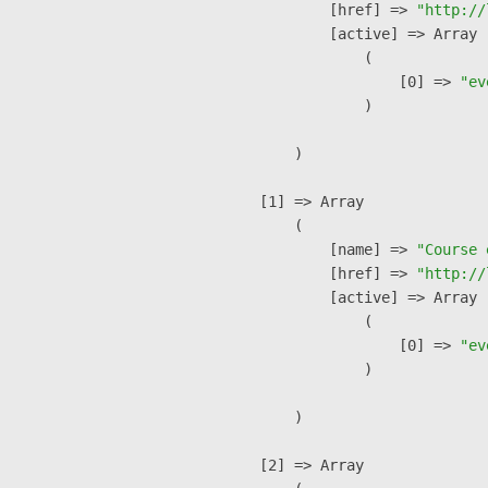
            [href] => 
"http://
            [active] => Array

                (

                    [0] => 
"ev
                )

        )

    [1] => Array

        (

            [name] => 
"Course 
            [href] => 
"http://
            [active] => Array

                (

                    [0] => 
"ev
                )

        )

    [2] => Array
