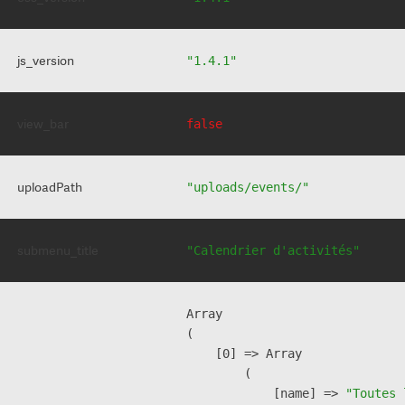
js_version
"1.4.1"
view_bar
false
uploadPath
"uploads/events/"
submenu_title
"Calendrier d'activités"
Array

(

    [0] => Array

        (

            [name] => 
"Toutes 