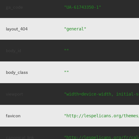
ga_code
"UA-61743350-1"
layout_404
"general"
body_id
""
body_class
""
viewport
"width=device-width, initial-s
favicon
"http://lespelicans.org/themes
canonical_link
"http://lespelicans.org/fr/cal