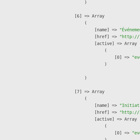
        )

    [6] => Array

        (

            [name] => 
"Événeme
            [href] => 
"http://
            [active] => Array

                (

                    [0] => 
"ev
                )

        )

    [7] => Array

        (

            [name] => 
"Initiat
            [href] => 
"http://
            [active] => Array

                (

                    [0] => 
"ev
                )
