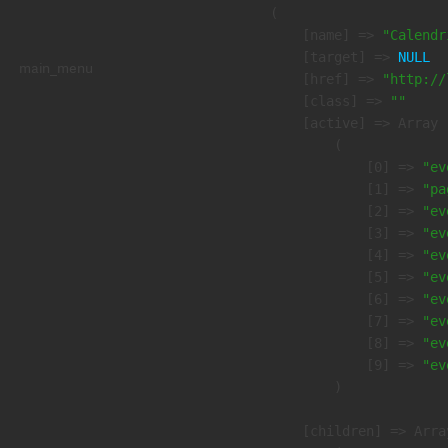
        (

            [name] => 
"Calendr
            [target] => 
NULL
main_menu
            [href] => 
"http://
            [class] => 
""
            [active] => Array

                (

                    [0] => 
"ev
                    [1] => 
"pa
                    [2] => 
"ev
                    [3] => 
"ev
                    [4] => 
"ev
                    [5] => 
"ev
                    [6] => 
"ev
                    [7] => 
"ev
                    [8] => 
"ev
                    [9] => 
"ev
                )

            [children] => Array