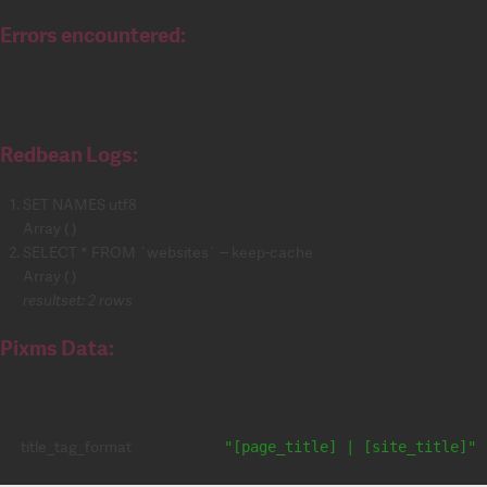
Errors encountered:
Redbean Logs:
SET NAMES utf8
Array ( )
SELECT * FROM `websites` -- keep-cache
Array ( )
resultset: 2 rows
Pixms Data:
title_tag_format
"[page_title] | [site_title]"