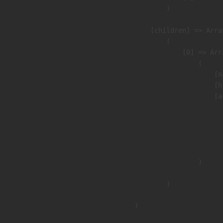
                )

            [children] => Array
                (

                    [0] => Arra
                        (

                            [n
                            [h
                            [a
                               
                              
                              
                               
                        )

                )

        )
