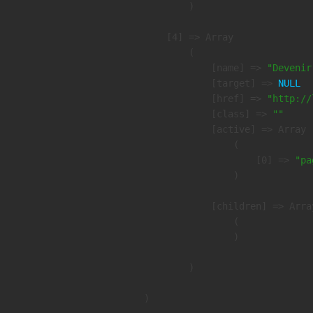
        )

    [4] => Array

        (

            [name] => 
"Devenir
            [target] => 
NULL
            [href] => 
"http://
            [class] => 
""
            [active] => Array

                (

                    [0] => 
"pa
                )

            [children] => Array
                (

                )

        )
