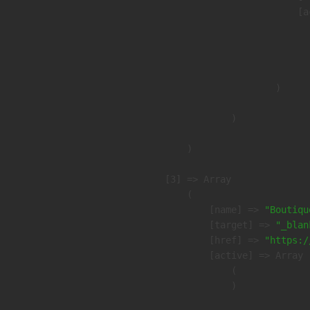
                            [a
                               
                              
                               
                        )

                )

        )

    [3] => Array

        (

            [name] => 
"Boutiqu
            [target] => 
"_blan
            [href] => 
"https:/
            [active] => Array

                (

                )
