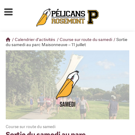
Accueil
À propos
/
Calendrier d'activités
/
Course sur route du samedi
/
Sortie
Calendrier d'activités
du samedi au parc Maisonneuve – 11 juillet
Boutique
Devenir membre
Course sur route du samedi
Sortie du samedi au parc