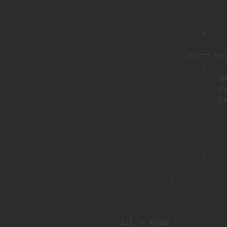
                               
                        )

                    [6] => Arra
                        (

                            [n
                            [h
                            [a
                               
                              
                               
                        )

                )

        )

    [2] => Array
