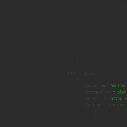
                            [a
                               
                              
                               
                        )

                )

        )

    [3] => Array

        (

            [name] => 
"Boutiqu
            [target] => 
"_blan
            [href] => 
"https:/
            [active] => Array

                (

                )
