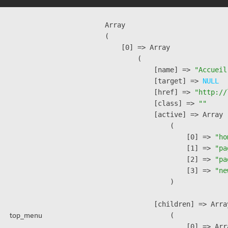
Array

(

    [0] => Array

        (

            [name] => 
"Accueil
            [target] => 
NULL
            [href] => 
"http://
            [class] => 
""
            [active] => Array

                (

                    [0] => 
"ho
                    [1] => 
"pa
                    [2] => 
"pa
                    [3] => 
"ne
                )

            [children] => Array
top_menu
                (

                    [0] => Arra