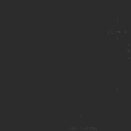
                               
                        )

                    [6] => Arra
                        (

                            [n
                            [h
                            [a
                               
                              
                               
                        )

                )

        )

    [2] => Array
