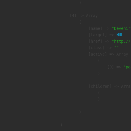
        )

    [4] => Array

        (

            [name] => 
"Devenir
            [target] => 
NULL
            [href] => 
"http://
            [class] => 
""
            [active] => Array

                (

                    [0] => 
"pa
                )

            [children] => Array
                (

                )

        )
