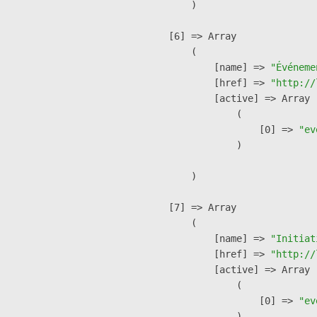
        )

    [6] => Array

        (

            [name] => 
"Événeme
            [href] => 
"http://
            [active] => Array

                (

                    [0] => 
"ev
                )

        )

    [7] => Array

        (

            [name] => 
"Initiat
            [href] => 
"http://
            [active] => Array

                (

                    [0] => 
"ev
                )
