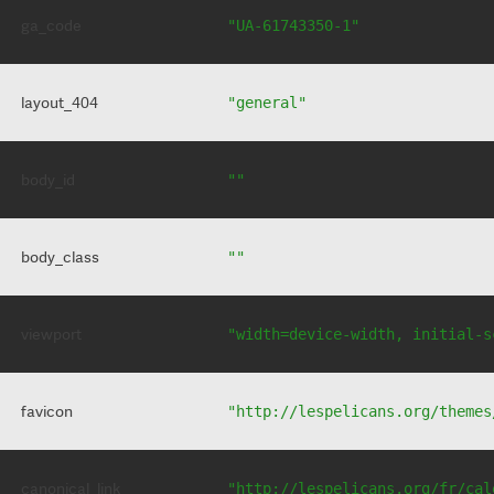
ga_code
"UA-61743350-1"
layout_404
"general"
body_id
""
body_class
""
viewport
"width=device-width, initial-s
favicon
"http://lespelicans.org/themes
canonical_link
"http://lespelicans.org/fr/cal