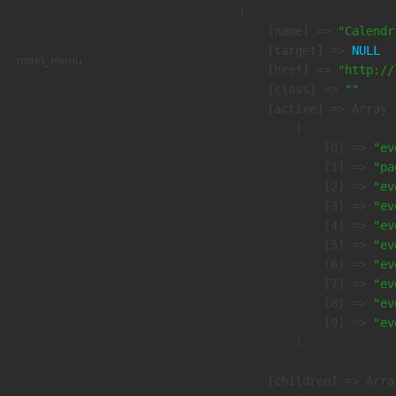
        (

            [name] => 
"Calendr
            [target] => 
NULL
main_menu
            [href] => 
"http://
            [class] => 
""
            [active] => Array

                (

                    [0] => 
"ev
                    [1] => 
"pa
                    [2] => 
"ev
                    [3] => 
"ev
                    [4] => 
"ev
                    [5] => 
"ev
                    [6] => 
"ev
                    [7] => 
"ev
                    [8] => 
"ev
                    [9] => 
"ev
                )

            [children] => Array