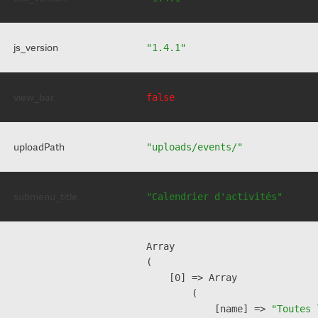
js_version
"1.4.1"
view_bar
false
uploadPath
"uploads/events/"
submenu_title
"Calendrier d'activités"
Array

(

    [0] => Array

        (

            [name] => 
"Toutes 