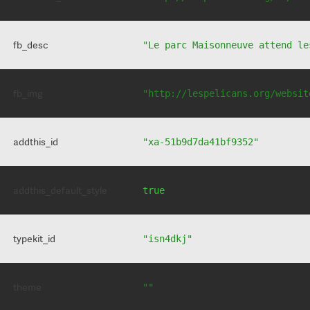
fb_desc
"Le parc Maisonneuve attend le
fb_img
"http://lespelicans.org/websit
addthis_id
"xa-51b9d7da41bf9352"
addthis_default_style
true
typekit_id
"isn4dkj"
theme
""