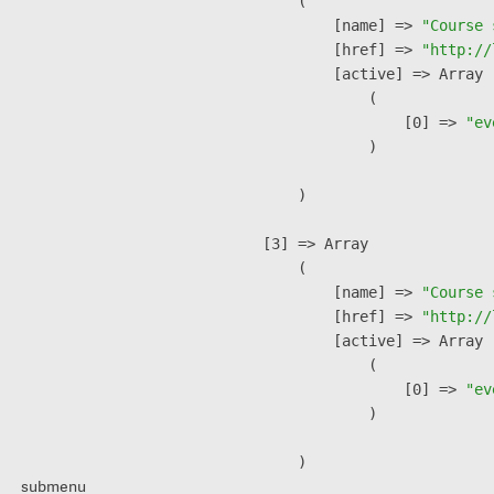
        (

            [name] => 
"Course 
            [href] => 
"http://
            [active] => Array

                (

                    [0] => 
"ev
                )

        )

    [3] => Array

        (

            [name] => 
"Course 
            [href] => 
"http://
            [active] => Array

                (

                    [0] => 
"ev
                )

        )

submenu