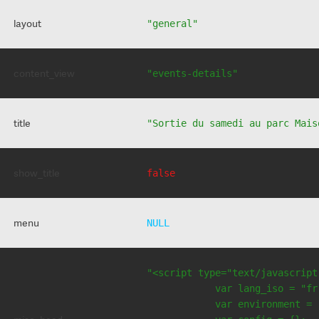
layout
"general"
content_view
"events-details"
title
"Sortie du samedi au parc Mais
show_title
false
menu
NULL
"<script type="text/javascript
            var lang_iso = "fr"
            var environment = 