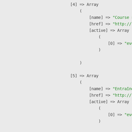
    [4] => Array

        (

            [name] => 
"Course 
            [href] => 
"http://
            [active] => Array

                (

                    [0] => 
"ev
                )

        )

    [5] => Array

        (

            [name] => 
"Entraîn
            [href] => 
"http://
            [active] => Array

                (

                    [0] => 
"ev
                )
