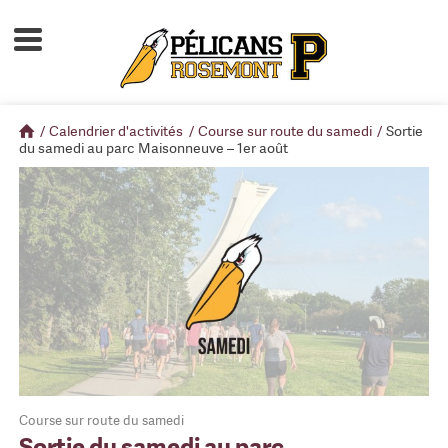
Accueil
À propos
/
Calendrier d'activités
/
Course sur route du samedi
/
Sortie
Calendrier d'activités
du samedi au parc Maisonneuve – 1er août
Boutique
Devenir membre
Course sur route du samedi
Sortie du samedi au parc