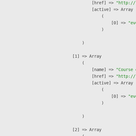
            [href] => 
"http://
            [active] => Array

                (

                    [0] => 
"ev
                )

        )

    [1] => Array

        (

            [name] => 
"Course 
            [href] => 
"http://
            [active] => Array

                (

                    [0] => 
"ev
                )

        )

    [2] => Array
