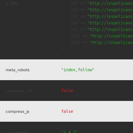
js_files
    [5] => 
"http://lespelicans
    [6] => 
"http://lespelicans
    [7] => 
"http://lespelicans
    [8] => 
"http://lespelicans
    [9] => 
"http://lespelicans
    [10] => 
"http://lespelican
    [11] => 
"http://lespelican
meta_robots
"index,follow"
compress_css
false
compress_js
false
css_version
"1.4.1"