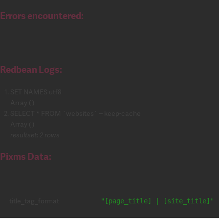
Errors encountered:
Redbean Logs:
SET NAMES utf8
Array ( )
SELECT * FROM `websites` -- keep-cache
Array ( )
resultset: 2 rows
Pixms Data:
title_tag_format
"[page_title] | [site_title]"