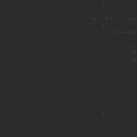
                )

            [children] => Array
                (

                    [0] => Arra
                        (

                            [n
                            [h
                            [a
                               
                              
                              
                               
                        )

                )

        )
