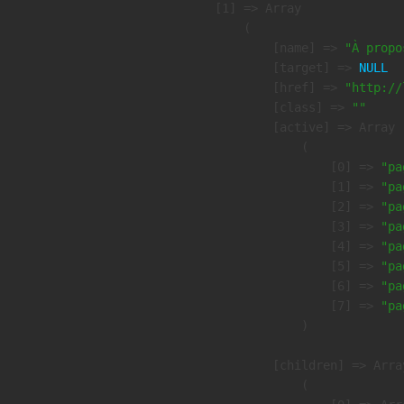
    [1] => Array

        (

            [name] => 
"À propo
            [target] => 
NULL
            [href] => 
"http://
            [class] => 
""
            [active] => Array

                (

                    [0] => 
"pa
                    [1] => 
"pa
                    [2] => 
"pa
                    [3] => 
"pa
                    [4] => 
"pa
                    [5] => 
"pa
                    [6] => 
"pa
                    [7] => 
"pa
                )

            [children] => Array
                (
