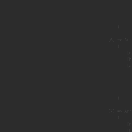
                               
                              
                               
                        )

                    [6] => Arra
                        (

                            [n
                            [h
                            [a
                               
                              
                               
                        )

                    [7] => Arra
                        (

                            [n
                            [h