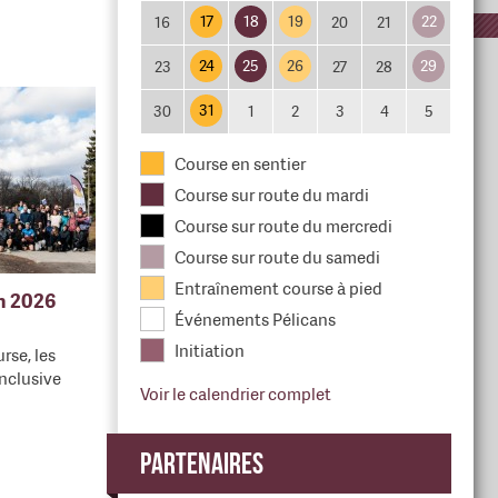
17
18
19
22
16
20
21
24
25
26
29
23
27
28
31
30
1
2
3
4
5
Course en sentier
Course sur route du mardi
Course sur route du mercredi
Course sur route du samedi
Entraînement course à pied
en 2026
Événements Pélicans
Initiation
rse, les
nclusive
Voir le calendrier complet
Partenaires