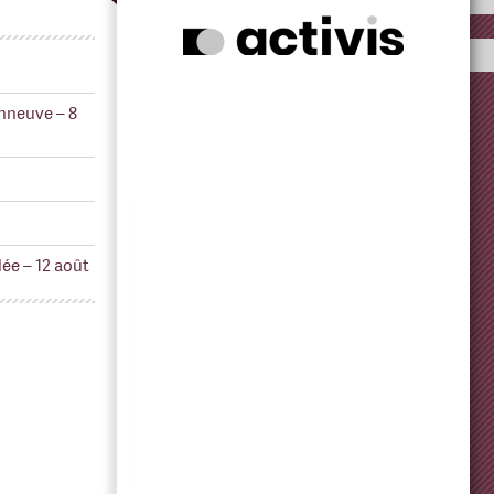
nneuve – 8
ée – 12 août