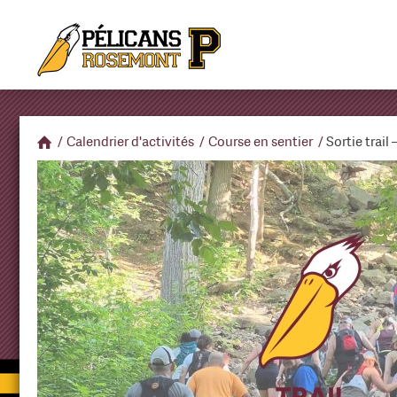
/
Calendrier d'activités
/
Course en sentier
/
Sortie trail 