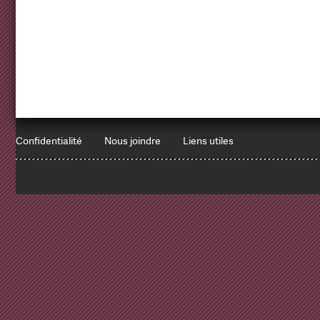
Confidentialité
Nous joindre
Liens utiles
1
x
Errors encountered:
Redbean Logs: