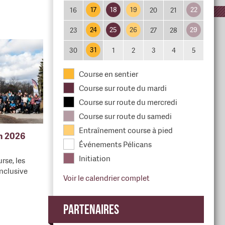
17
18
19
22
16
20
21
24
25
26
29
23
27
28
31
30
1
2
3
4
5
Course en sentier
Course sur route du mardi
Course sur route du mercredi
Course sur route du samedi
Entraînement course à pied
en 2026
Événements Pélicans
Initiation
rse, les
nclusive
Voir le calendrier complet
Partenaires