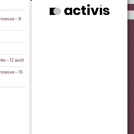
nneuve – 8
ée – 12 août
nneuve – 15