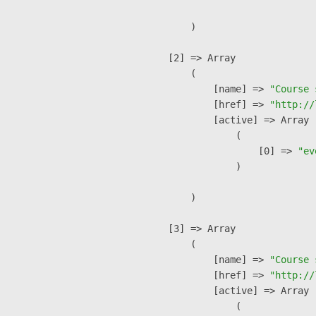
        )

    [2] => Array

        (

            [name] => 
"Course 
            [href] => 
"http://
            [active] => Array

                (

                    [0] => 
"ev
                )

        )

    [3] => Array

        (

            [name] => 
"Course 
            [href] => 
"http://
            [active] => Array

                (
