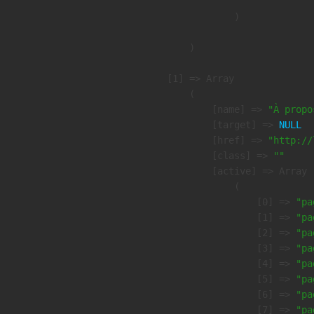
                )

        )

    [1] => Array

        (

            [name] => 
"À propo
            [target] => 
NULL
            [href] => 
"http://
            [class] => 
""
            [active] => Array

                (

                    [0] => 
"pa
                    [1] => 
"pa
                    [2] => 
"pa
                    [3] => 
"pa
                    [4] => 
"pa
                    [5] => 
"pa
                    [6] => 
"pa
                    [7] => 
"pa