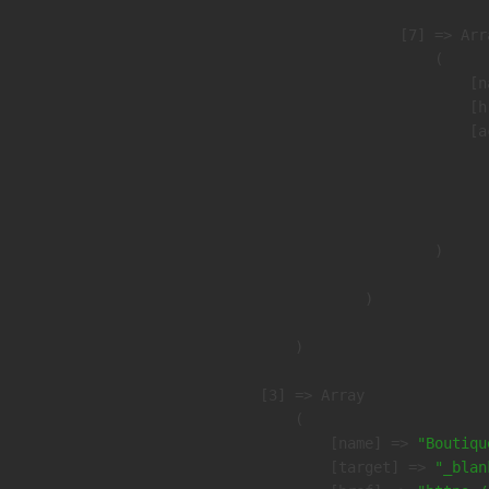
                    [7] => Arra
                        (

                            [n
                            [h
                            [a
                               
                              
                               
                        )

                )

        )

    [3] => Array

        (

            [name] => 
"Boutiqu
            [target] => 
"_blan