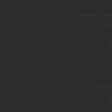
                )

            [children] => Array
                (

                    [0] => Arra
                        (

                            [n
                            [h
                            [a
                               
                              
                               
                        )

                    [1] => Arra
                        (

                            [n
                            [h
                            [a