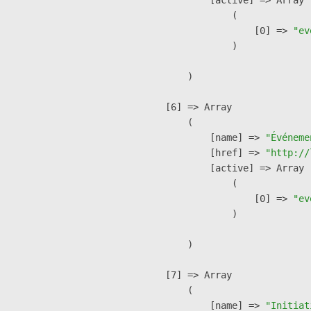
                (

                    [0] => 
"ev
                )

        )

    [6] => Array

        (

            [name] => 
"Événeme
            [href] => 
"http://
            [active] => Array

                (

                    [0] => 
"ev
                )

        )

    [7] => Array

        (

            [name] => 
"Initiat