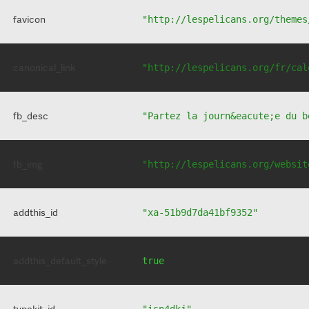
favicon
"http://lespelicans.org/themes
canonical_link
"http://lespelicans.org/fr/cal
fb_desc
"Partez la journ&eacute;e du b
fb_img
"http://lespelicans.org/websit
addthis_id
"xa-51b9d7da41bf9352"
addthis_default_style
true
typekit_id
"isn4dkj"