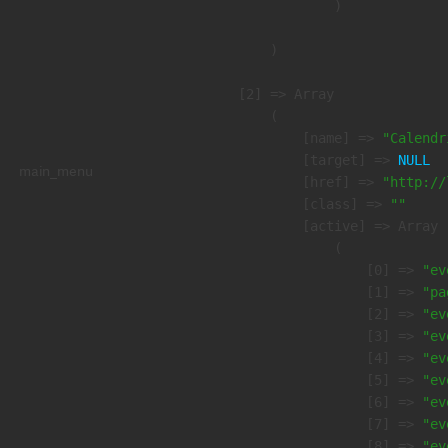
                )

        )

    [2] => Array

        (

            [name] => 
"Calendr
            [target] => 
NULL
main_menu
            [href] => 
"http://
            [class] => 
""
            [active] => Array

                (

                    [0] => 
"ev
                    [1] => 
"pa
                    [2] => 
"ev
                    [3] => 
"ev
                    [4] => 
"ev
                    [5] => 
"ev
                    [6] => 
"ev
                    [7] => 
"ev
                    [8] => 
"ev