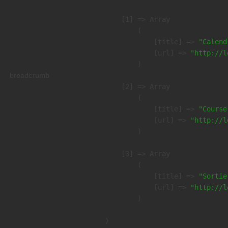
    [1] => Array

        (

            [title] => 
"Calend
            [url] => 
"http://l
        )

breadcrumb
    [2] => Array

        (

            [title] => 
"Course
            [url] => 
"http://l
        )

    [3] => Array

        (

            [title] => 
"Sortie
            [url] => 
"http://l
        )
