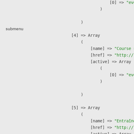
                    [0] => 
"ev
                )

        )

submenu
    [4] => Array

        (

            [name] => 
"Course 
            [href] => 
"http://
            [active] => Array

                (

                    [0] => 
"ev
                )

        )

    [5] => Array

        (

            [name] => 
"Entraîn
            [href] => 
"http://
            [active] => Array
