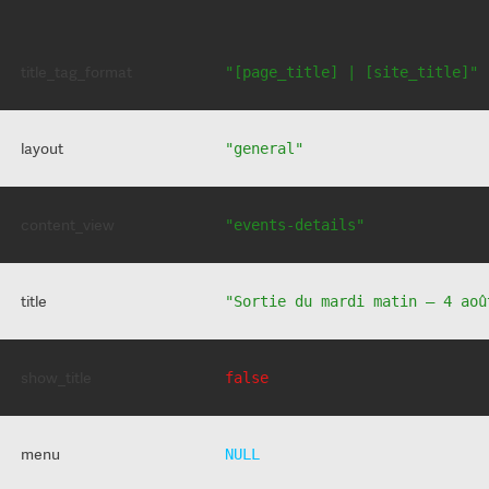
title_tag_format
"[page_title] | [site_title]"
layout
"general"
content_view
"events-details"
title
"Sortie du mardi matin – 4 aoû
show_title
false
menu
NULL