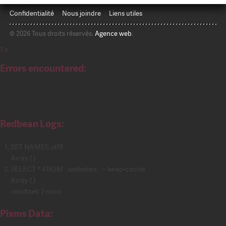
Confidentialité
Nous joindre
Liens utiles
© 2026 Tous droits réservés.
Agence web
.
1
x
Errors encountered:
Redbean Logs:
SET NAMES utf8
Array ( )
SELECT * FROM `websites` -- keep-cache
Array ( )
resultset: 2 rows
Pixms Data: