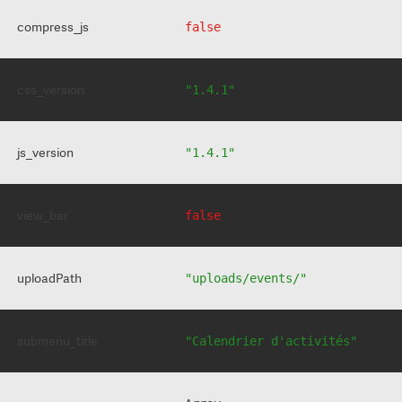
compress_js
false
css_version
"1.4.1"
js_version
"1.4.1"
view_bar
false
uploadPath
"uploads/events/"
submenu_title
"Calendrier d'activités"