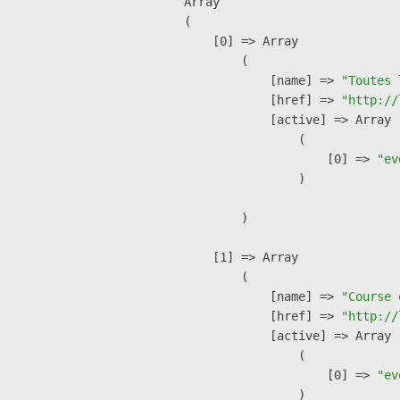
Array

(

    [0] => Array

        (

            [name] => 
"Toutes 
            [href] => 
"http://
            [active] => Array

                (

                    [0] => 
"ev
                )

        )

    [1] => Array

        (

            [name] => 
"Course 
            [href] => 
"http://
            [active] => Array

                (

                    [0] => 
"ev
                )
