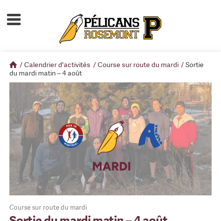
Accueil
À propos
/
Calendrier d'activités
/
Course sur route du mardi
/
Sortie
Calendrier d'activités
du mardi matin – 4 août
Boutique
Devenir membre
Course sur route du mardi
Sortie du mardi matin – 4 août