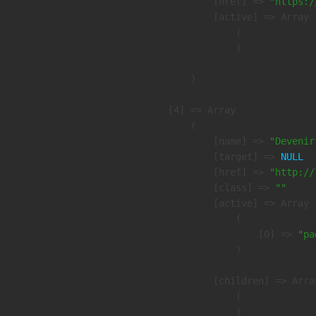
            [href] => 
"https:/
            [active] => Array

                (

                )

        )

    [4] => Array

        (

            [name] => 
"Devenir
            [target] => 
NULL
            [href] => 
"http://
            [class] => 
""
            [active] => Array

                (

                    [0] => 
"pa
                )

            [children] => Array
                (

                )
