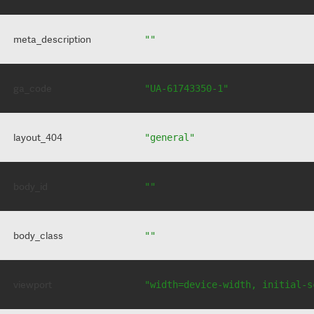
meta_description
""
ga_code
"UA-61743350-1"
layout_404
"general"
body_id
""
body_class
""
viewport
"width=device-width, initial-s