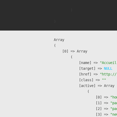
        )

Array

(

    [0] => Array

        (

            [name] => 
"Accueil
            [target] => 
NULL
            [href] => 
"http://
            [class] => 
""
            [active] => Array

                (

                    [0] => 
"ho
                    [1] => 
"pa
                    [2] => 
"pa
                    [3] => 
"ne