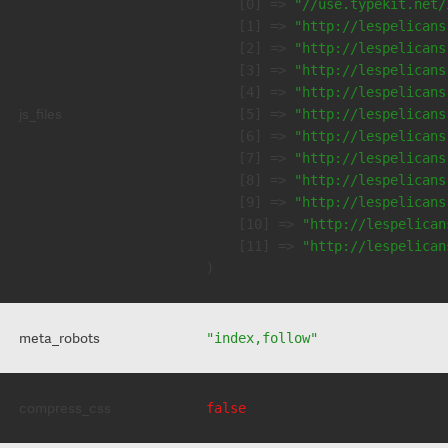
    [0] => 
"//use.typekit.net/
    [1] => 
"http://lespelicans
    [2] => 
"http://lespelicans
    [3] => 
"http://lespelicans
    [4] => 
"http://lespelicans
js_files
    [5] => 
"http://lespelicans
    [6] => 
"http://lespelicans
    [7] => 
"http://lespelicans
    [8] => 
"http://lespelicans
    [9] => 
"http://lespelicans
    [10] => 
"http://lespelican
    [11] => 
"http://lespelican
meta_robots
"index,follow"
compress_css
false