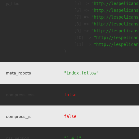
js_files
    [5] => 
"http://lespelicans
    [6] => 
"http://lespelicans
    [7] => 
"http://lespelicans
    [8] => 
"http://lespelicans
    [9] => 
"http://lespelicans
    [10] => 
"http://lespelican
    [11] => 
"http://lespelican
meta_robots
"index,follow"
compress_css
false
compress_js
false
css_version
"1.4.1"