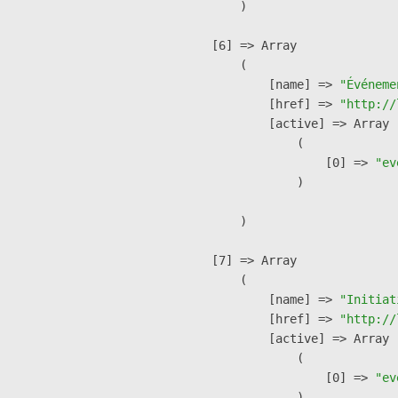
        )

    [6] => Array

        (

            [name] => 
"Événeme
            [href] => 
"http://
            [active] => Array

                (

                    [0] => 
"ev
                )

        )

    [7] => Array

        (

            [name] => 
"Initiat
            [href] => 
"http://
            [active] => Array

                (

                    [0] => 
"ev
                )
