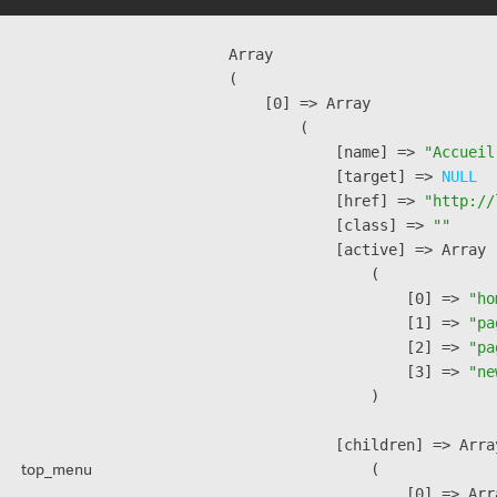
Array

(

    [0] => Array

        (

            [name] => 
"Accueil
            [target] => 
NULL
            [href] => 
"http://
            [class] => 
""
            [active] => Array

                (

                    [0] => 
"ho
                    [1] => 
"pa
                    [2] => 
"pa
                    [3] => 
"ne
                )

            [children] => Array
top_menu
                (

                    [0] => Arra