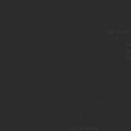
                               
                        )

                    [6] => Arra
                        (

                            [n
                            [h
                            [a
                               
                              
                               
                        )

                )

        )

    [2] => Array
