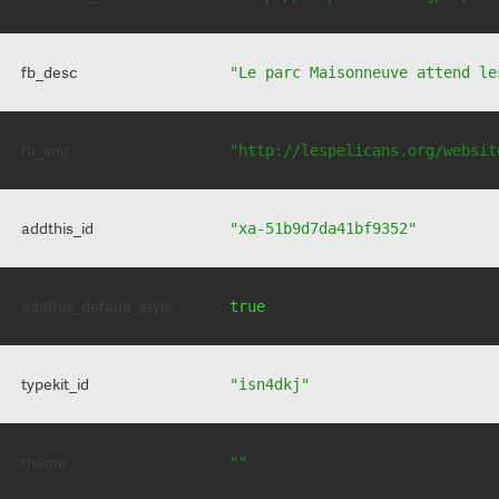
fb_desc
"Le parc Maisonneuve attend le
fb_img
"http://lespelicans.org/websit
addthis_id
"xa-51b9d7da41bf9352"
addthis_default_style
true
typekit_id
"isn4dkj"
theme
""