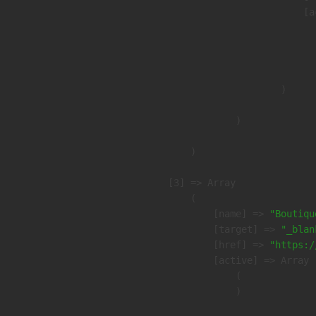
                            [a
                               
                              
                               
                        )

                )

        )

    [3] => Array

        (

            [name] => 
"Boutiqu
            [target] => 
"_blan
            [href] => 
"https:/
            [active] => Array

                (

                )
