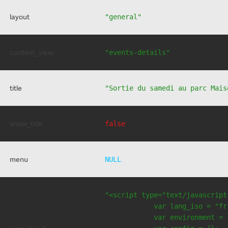
layout
"general"
content_view
"events-details"
title
"Sortie du samedi au parc Mais
show_title
false
menu
NULL
"<script type="text/javascript
            var lang_iso = "fr"
            var environment = 