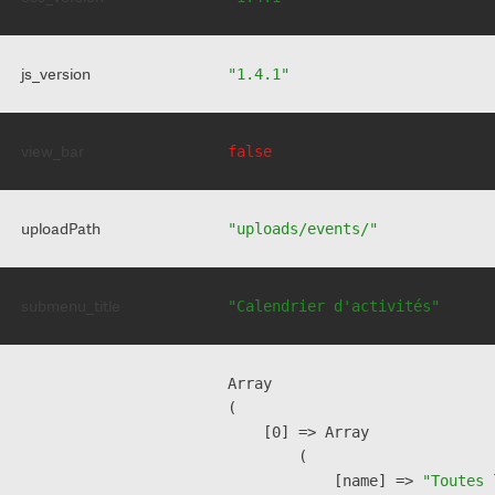
js_version
"1.4.1"
view_bar
false
uploadPath
"uploads/events/"
submenu_title
"Calendrier d'activités"
Array

(

    [0] => Array

        (

            [name] => 
"Toutes 