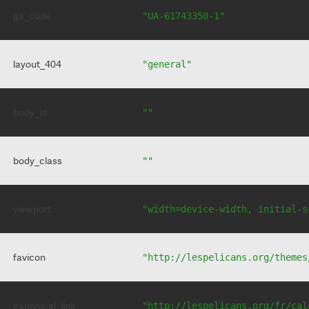
ga_code
"UA-61743350-1"
layout_404
"general"
body_id
""
body_class
""
viewport
"width=device-width, initial-s
favicon
"http://lespelicans.org/themes
canonical_link
"http://lespelicans.org/fr/cal