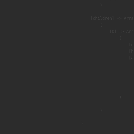
                )

            [children] => Array
                (

                    [0] => Arra
                        (

                            [n
                            [h
                            [a
                               
                              
                              
                               
                        )

                )

        )
