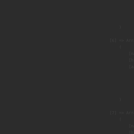
                               
                              
                               
                        )

                    [6] => Arra
                        (

                            [n
                            [h
                            [a
                               
                              
                               
                        )

                    [7] => Arra
                        (

                            [n
                            [h