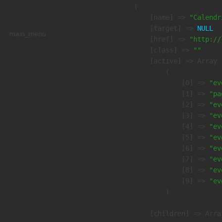
        (

            [name] => 
"Calendr
            [target] => 
NULL
main_menu
            [href] => 
"http://
            [class] => 
""
            [active] => Array

                (

                    [0] => 
"ev
                    [1] => 
"pa
                    [2] => 
"ev
                    [3] => 
"ev
                    [4] => 
"ev
                    [5] => 
"ev
                    [6] => 
"ev
                    [7] => 
"ev
                    [8] => 
"ev
                    [9] => 
"ev
                )

            [children] => Array