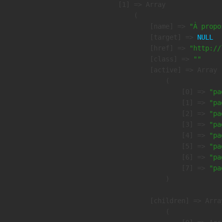
    [1] => Array

        (

            [name] => 
"À propo
            [target] => 
NULL
            [href] => 
"http://
            [class] => 
""
            [active] => Array

                (

                    [0] => 
"pa
                    [1] => 
"pa
                    [2] => 
"pa
                    [3] => 
"pa
                    [4] => 
"pa
                    [5] => 
"pa
                    [6] => 
"pa
                    [7] => 
"pa
                )

            [children] => Array
                (
