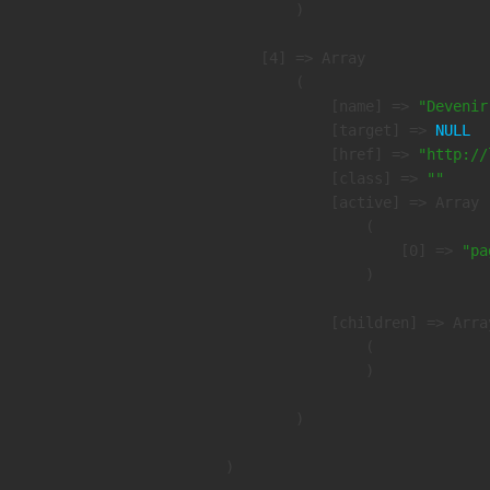
        )

    [4] => Array

        (

            [name] => 
"Devenir
            [target] => 
NULL
            [href] => 
"http://
            [class] => 
""
            [active] => Array

                (

                    [0] => 
"pa
                )

            [children] => Array
                (

                )

        )
