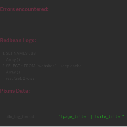
Errors encountered:
Redbean Logs:
SET NAMES utf8
Array ( )
SELECT * FROM `websites` -- keep-cache
Array ( )
resultset: 2 rows
Pixms Data:
title_tag_format
"[page_title] | [site_title]"