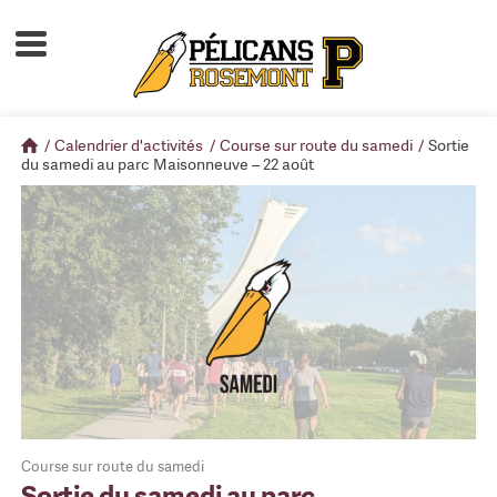
Accueil
À propos
/
Calendrier d'activités
/
Course sur route du samedi
/
Sortie
Calendrier d'activités
du samedi au parc Maisonneuve – 22 août
Boutique
Devenir membre
Course sur route du samedi
Sortie du samedi au parc