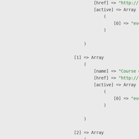
            [href] => 
"http://
            [active] => Array

                (

                    [0] => 
"ev
                )

        )

    [1] => Array

        (

            [name] => 
"Course 
            [href] => 
"http://
            [active] => Array

                (

                    [0] => 
"ev
                )

        )

    [2] => Array
