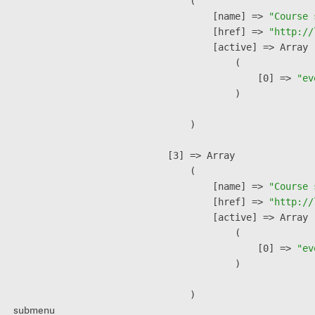
        (

            [name] => 
"Course 
            [href] => 
"http://
            [active] => Array

                (

                    [0] => 
"ev
                )

        )

    [3] => Array

        (

            [name] => 
"Course 
            [href] => 
"http://
            [active] => Array

                (

                    [0] => 
"ev
                )

        )

submenu