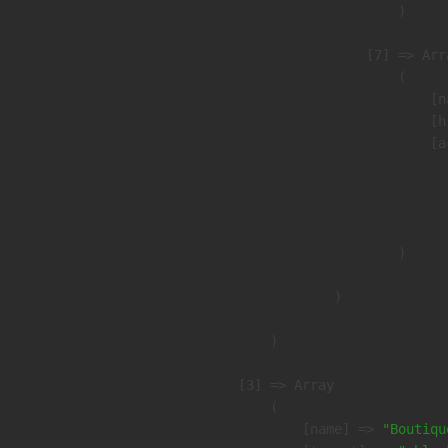
                        )

                    [7] => Arra
                        (

                            [n
                            [h
                            [a
                               
                              
                               
                        )

                )

        )

    [3] => Array

        (

            [name] => 
"Boutiqu