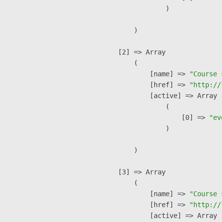
                )

        )

    [2] => Array

        (

            [name] => 
"Course 
            [href] => 
"http://
            [active] => Array

                (

                    [0] => 
"ev
                )

        )

    [3] => Array

        (

            [name] => 
"Course 
            [href] => 
"http://
            [active] => Array
