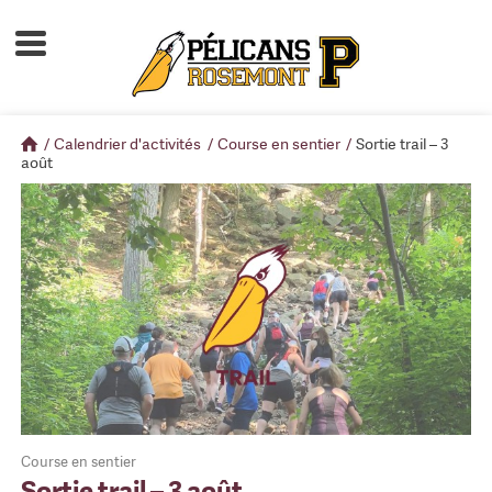
Accueil
À propos
/
Calendrier d'activités
/
Course en sentier
/
Sortie trail – 3
Calendrier d'activités
août
Boutique
Devenir membre
Course en sentier
Sortie trail – 3 août