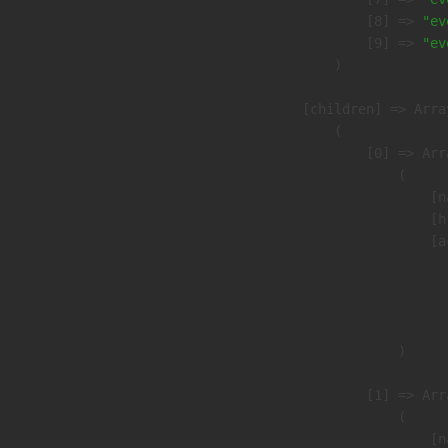
                    [8] => 
"ev
                    [9] => 
"ev
                )

            [children] => Array
                (

                    [0] => Arra
                        (

                            [n
                            [h
                            [a
                               
                              
                               
                        )

                    [1] => Arra
                        (

                            [n