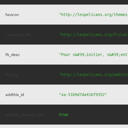
favicon
"http://lespelicans.org/themes
canonical_link
"http://lespelicans.org/fr/cal
fb_desc
"Pour s&#39;initier, s&#39;ent
fb_img
"http://lespelicans.org/websit
addthis_id
"xa-51b9d7da41bf9352"
addthis_default_style
true