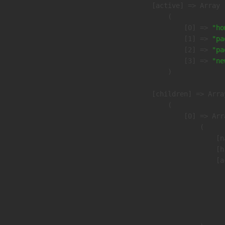
            [active] => Array

                (

                    [0] => 
"ho
                    [1] => 
"pa
                    [2] => 
"pa
                    [3] => 
"ne
                )

            [children] => Array
                (

                    [0] => Arra
                        (

                            [n
                            [h
                            [a
                               
                              
                              
                               