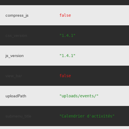
compress_js
false
css_version
"1.4.1"
js_version
"1.4.1"
view_bar
false
uploadPath
"uploads/events/"
submenu_title
"Calendrier d'activités"