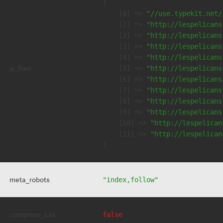
(

    [0] => 
"//use.typekit.net/
    [1] => 
"http://lespelicans
    [2] => 
"http://lespelicans
    [3] => 
"http://lespelicans
    [4] => 
"http://lespelicans
js_files
    [5] => 
"http://lespelicans
    [6] => 
"http://lespelicans
    [7] => 
"http://lespelicans
    [8] => 
"http://lespelicans
    [9] => 
"http://lespelicans
    [10] => 
"http://lespelican
    [11] => 
"http://lespelican
meta_robots
"index,follow"
compress_css
false