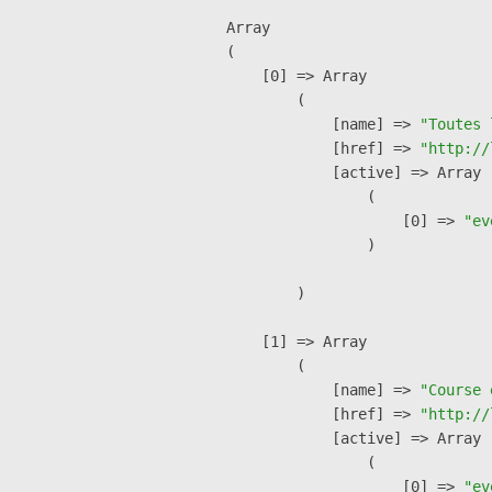
Array

(

    [0] => Array

        (

            [name] => 
"Toutes 
            [href] => 
"http://
            [active] => Array

                (

                    [0] => 
"ev
                )

        )

    [1] => Array

        (

            [name] => 
"Course 
            [href] => 
"http://
            [active] => Array

                (

                    [0] => 
"ev