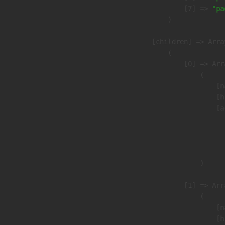
                    [7] => 
"pa
                )

            [children] => Array
                (

                    [0] => Arra
                        (

                            [n
                            [h
                            [a
                               
                              
                               
                        )

                    [1] => Arra
                        (

                            [n
                            [h