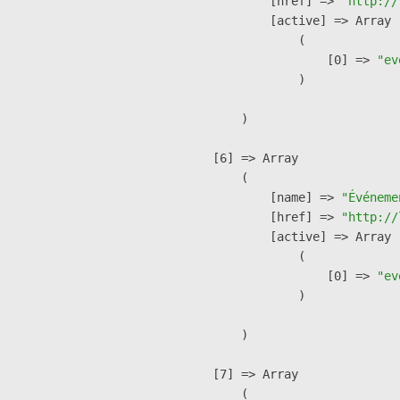
            [href] => 
"http://
            [active] => Array

                (

                    [0] => 
"ev
                )

        )

    [6] => Array

        (

            [name] => 
"Événeme
            [href] => 
"http://
            [active] => Array

                (

                    [0] => 
"ev
                )

        )

    [7] => Array

        (
