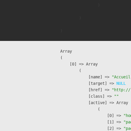
                )

        )

Array

(

    [0] => Array

        (

            [name] => 
"Accueil
            [target] => 
NULL
            [href] => 
"http://
            [class] => 
""
            [active] => Array

                (

                    [0] => 
"ho
                    [1] => 
"pa
                    [2] => 
"pa