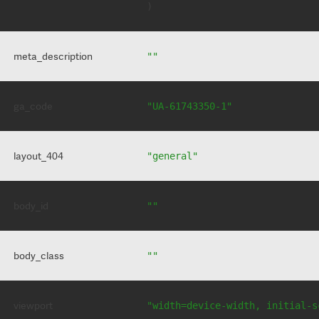
meta_description
""
ga_code
"UA-61743350-1"
layout_404
"general"
body_id
""
body_class
""
viewport
"width=device-width, initial-s