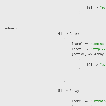
                (

                    [0] => 
"ev
                )

        )

submenu
    [4] => Array

        (

            [name] => 
"Course 
            [href] => 
"http://
            [active] => Array

                (

                    [0] => 
"ev
                )

        )

    [5] => Array

        (

            [name] => 
"Entraîn