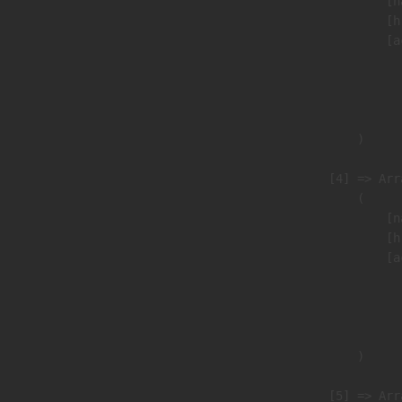
                            [n
                            [h
                            [a
                               
                              
                               
                        )

                    [4] => Arra
                        (

                            [n
                            [h
                            [a
                               
                              
                               
                        )

                    [5] => Arra