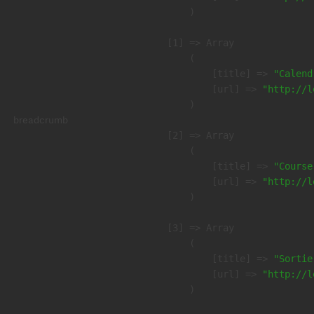
        )

    [1] => Array

        (

            [title] => 
"Calend
            [url] => 
"http://l
        )

breadcrumb
    [2] => Array

        (

            [title] => 
"Course
            [url] => 
"http://l
        )

    [3] => Array

        (

            [title] => 
"Sortie
            [url] => 
"http://l
        )
