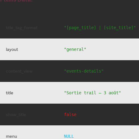
title_tag_format
"[page_title] | [site_title]"
layout
"general"
content_view
"events-details"
title
"Sortie trail – 3 août"
show_title
false
menu
NULL