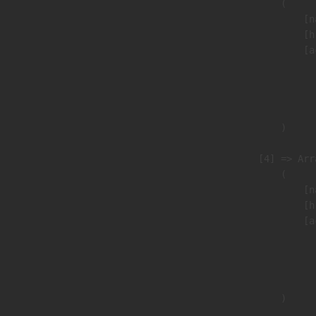
                        (

                            [n
                            [h
                            [a
                               
                              
                               
                        )

                    [4] => Arra
                        (

                            [n
                            [h
                            [a
                               
                              
                               
                        )
