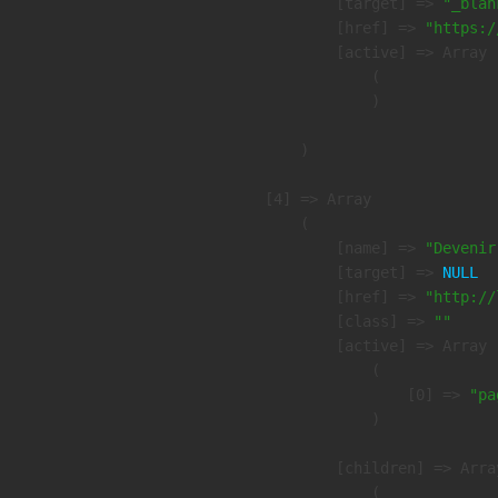
            [target] => 
"_blan
            [href] => 
"https:/
            [active] => Array

                (

                )

        )

    [4] => Array

        (

            [name] => 
"Devenir
            [target] => 
NULL
            [href] => 
"http://
            [class] => 
""
            [active] => Array

                (

                    [0] => 
"pa
                )

            [children] => Array
                (
