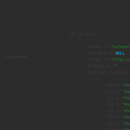
                )

        )

    [2] => Array

        (

            [name] => 
"Calendr
            [target] => 
NULL
main_menu
            [href] => 
"http://
            [class] => 
""
            [active] => Array

                (

                    [0] => 
"ev
                    [1] => 
"pa
                    [2] => 
"ev
                    [3] => 
"ev
                    [4] => 
"ev
                    [5] => 
"ev
                    [6] => 
"ev
                    [7] => 
"ev