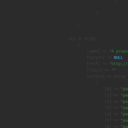
                        )

                )

        )

    [1] => Array

        (

            [name] => 
"À propo
            [target] => 
NULL
            [href] => 
"http://
            [class] => 
""
            [active] => Array

                (

                    [0] => 
"pa
                    [1] => 
"pa
                    [2] => 
"pa
                    [3] => 
"pa
                    [4] => 
"pa
                    [5] => 
"pa
                    [6] => 
"pa