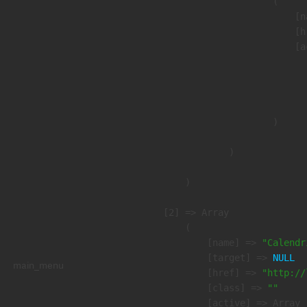
                        (

                            [n
                            [h
                            [a
                               
                              
                               
                        )

                )

        )

    [2] => Array

        (

            [name] => 
"Calendr
            [target] => 
NULL
main_menu
            [href] => 
"http://
            [class] => 
""
            [active] => Array
