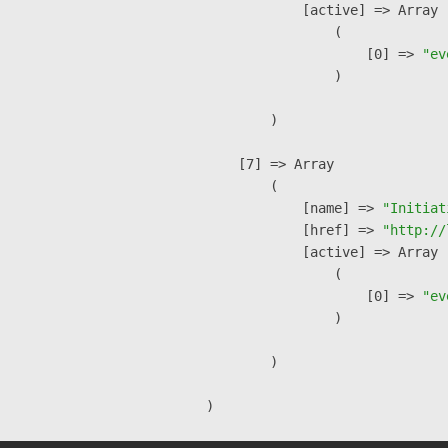
            [active] => Array

                (

                    [0] => 
"ev
                )

        )

    [7] => Array

        (

            [name] => 
"Initiat
            [href] => 
"http://
            [active] => Array

                (

                    [0] => 
"ev
                )

        )
