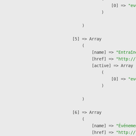
                    [0] => 
"ev
                )

        )

    [5] => Array

        (

            [name] => 
"Entraîn
            [href] => 
"http://
            [active] => Array

                (

                    [0] => 
"ev
                )

        )

    [6] => Array

        (

            [name] => 
"Événeme
            [href] => 
"http://