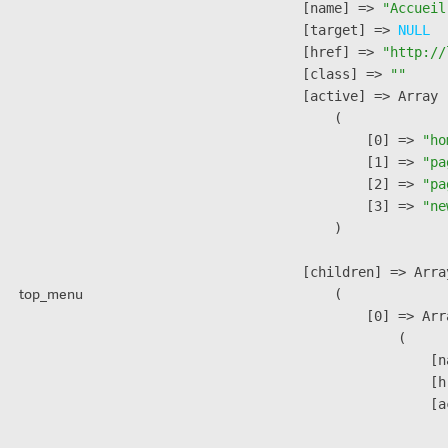
            [name] => 
"Accueil
            [target] => 
NULL
            [href] => 
"http://
            [class] => 
""
            [active] => Array

                (

                    [0] => 
"ho
                    [1] => 
"pa
                    [2] => 
"pa
                    [3] => 
"ne
                )

            [children] => Array
top_menu
                (

                    [0] => Arra
                        (

                            [n
                            [h
                            [a
                               
                              