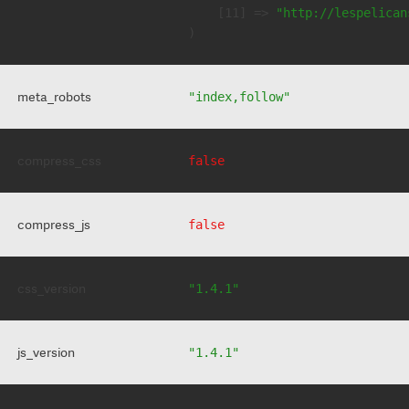
    [11] => 
"http://lespelican
meta_robots
"index,follow"
compress_css
false
compress_js
false
css_version
"1.4.1"
js_version
"1.4.1"