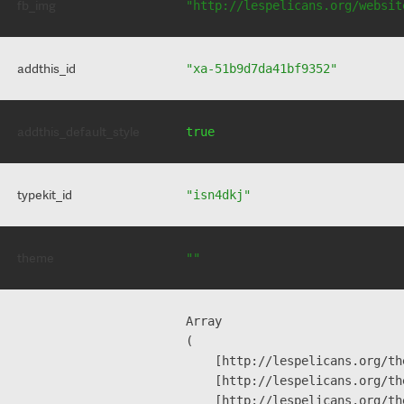
fb_img
"http://lespelicans.org/websit
addthis_id
"xa-51b9d7da41bf9352"
addthis_default_style
true
typekit_id
"isn4dkj"
theme
""
Array

(

    [http://lespelicans.org/th
    [http://lespelicans.org/th
    [http://lespelicans.org/th