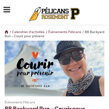
Accueil
À propos
/
Calendrier d'activités
/
Événements Pélicans
/
BB Backyard
Calendrier d'activités
Run – Courir pour prévenir
Boutique
Devenir membre
Événements Pélicans
BB Backyard Run – Courir pour