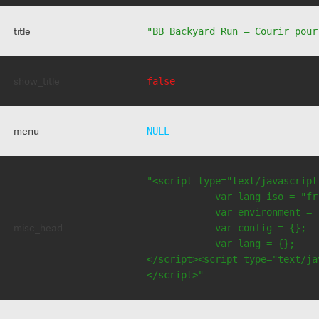
title
"BB Backyard Run – Courir pour
show_title
false
menu
NULL
"<script type="text/javascript
            var lang_iso = "fr"
            var environment = 
misc_head
            var config = {};

            var lang = {};

</script><script type="text/jav
</script>"