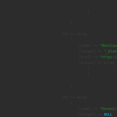
                )

        )

    [3] => Array

        (

            [name] => 
"Boutiqu
            [target] => 
"_blan
            [href] => 
"https:/
            [active] => Array

                (

                )

        )

    [4] => Array

        (

            [name] => 
"Devenir
            [target] => 
NULL