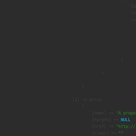
                            [n
                            [h
                            [a
                               
                              
                              
                               
                        )

                )

        )

    [1] => Array

        (

            [name] => 
"À propo
            [target] => 
NULL
            [href] => 
"http://
            [class] => 
""