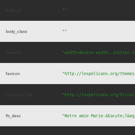
body_id
""
body_class
""
viewport
"width=device-width, initial-s
favicon
"http://lespelicans.org/themes
canonical_link
"http://lespelicans.org/fr/cal
fb_desc
"Notre amie Marie-&Eacute;l&eg