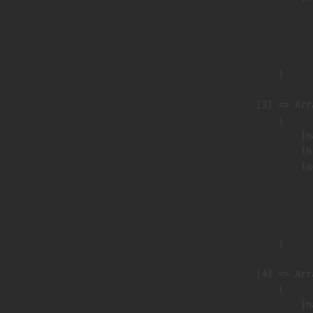
                               
                              
                               
                        )

                    [3] => Arra
                        (

                            [n
                            [h
                            [a
                               
                              
                               
                        )

                    [4] => Arra
                        (

                            [n