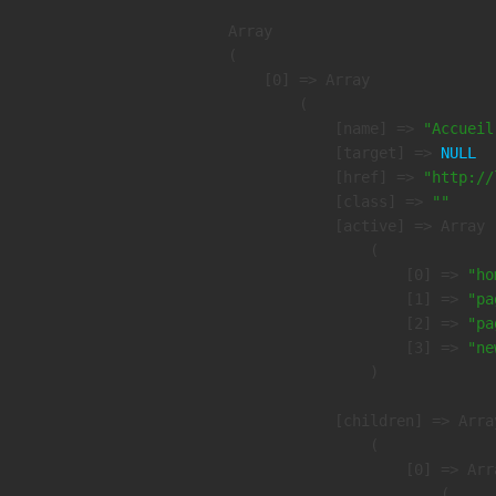
Array

(

    [0] => Array

        (

            [name] => 
"Accueil
            [target] => 
NULL
            [href] => 
"http://
            [class] => 
""
            [active] => Array

                (

                    [0] => 
"ho
                    [1] => 
"pa
                    [2] => 
"pa
                    [3] => 
"ne
                )

            [children] => Array
                (

                    [0] => Arra
                        (
