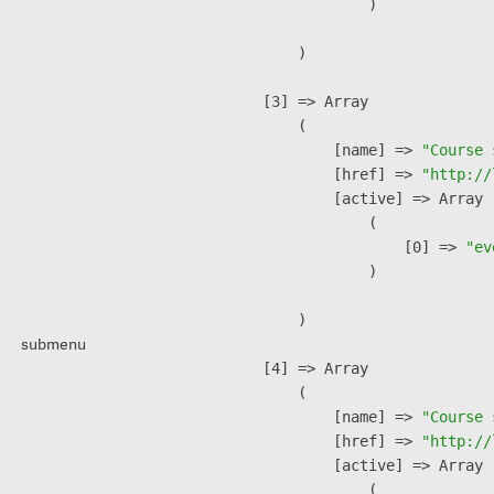
                )

        )

    [3] => Array

        (

            [name] => 
"Course 
            [href] => 
"http://
            [active] => Array

                (

                    [0] => 
"ev
                )

        )

submenu
    [4] => Array

        (

            [name] => 
"Course 
            [href] => 
"http://
            [active] => Array

                (
