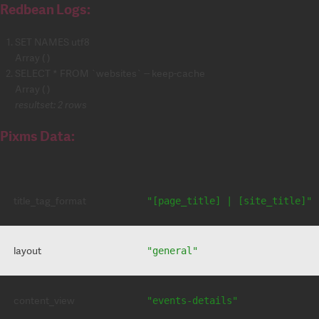
Redbean Logs:
SET NAMES utf8
Array ( )
SELECT * FROM `websites` -- keep-cache
Array ( )
resultset: 2 rows
Pixms Data:
title_tag_format
"[page_title] | [site_title]"
layout
"general"
content_view
"events-details"