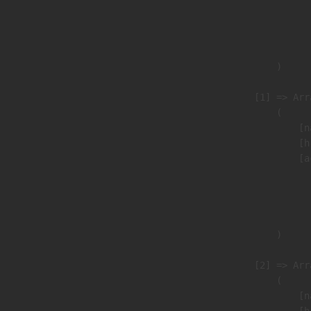
                               
                              
                               
                        )

                    [1] => Arra
                        (

                            [n
                            [h
                            [a
                               
                              
                               
                        )

                    [2] => Arra
                        (

                            [n
                            [h