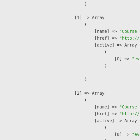
        )

    [1] => Array

        (

            [name] => 
"Course 
            [href] => 
"http://
            [active] => Array

                (

                    [0] => 
"ev
                )

        )

    [2] => Array

        (

            [name] => 
"Course 
            [href] => 
"http://
            [active] => Array

                (

                    [0] => 
"ev