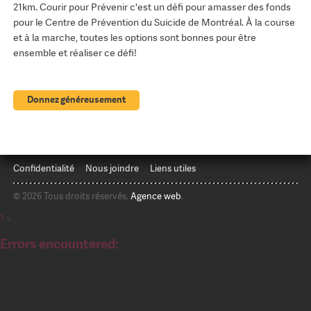
21km. Courir pour Prévenir c'est un défi pour amasser des fonds
pour le Centre de Prévention du Suicide de Montréal. À la course
et à la marche, toutes les options sont bonnes pour être
ensemble et réaliser ce défi!
Donnez généreusement
Confidentialité
Nous joindre
Liens utiles
© 2026 Tous droits réservés.
Agence web
.
1
x
Errors encountered: