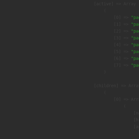
            [active] => Array

                (

                    [0] => 
"pa
                    [1] => 
"pa
                    [2] => 
"pa
                    [3] => 
"pa
                    [4] => 
"pa
                    [5] => 
"pa
                    [6] => 
"pa
                    [7] => 
"pa
                )

            [children] => Array
                (

                    [0] => Arra
                        (

                            [n
                            [h
                            [a
                               