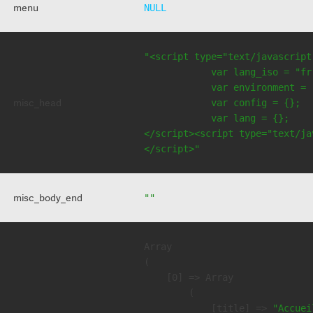
menu
NULL
"<script type="text/javascript
            var lang_iso = "fr"
            var environment = 
misc_head
            var config = {};

            var lang = {};

</script><script type="text/jav
</script>"
misc_body_end
""
Array

(

    [0] => Array

        (

            [title] => 
"Accuei