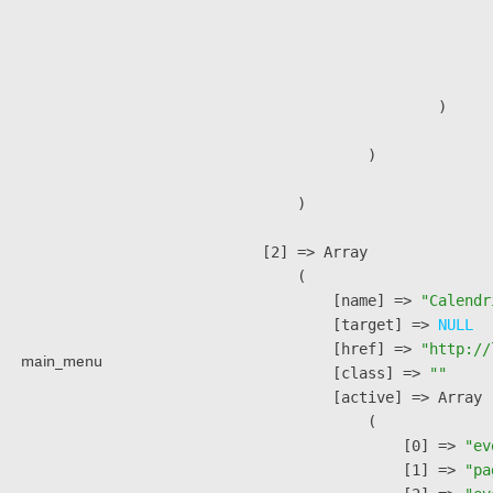
                               
                              
                               
                        )

                )

        )

    [2] => Array

        (

            [name] => 
"Calendr
            [target] => 
NULL
            [href] => 
"http://
main_menu
            [class] => 
""
            [active] => Array

                (

                    [0] => 
"ev
                    [1] => 
"pa