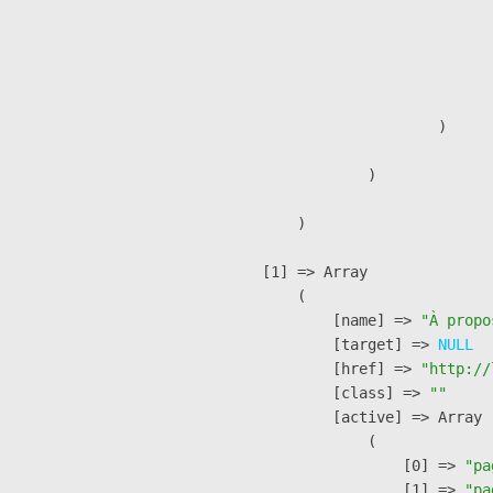
                               
                              
                              
                               
                        )

                )

        )

    [1] => Array

        (

            [name] => 
"À propo
            [target] => 
NULL
            [href] => 
"http://
            [class] => 
""
            [active] => Array

                (

                    [0] => 
"pa
                    [1] => 
"pa