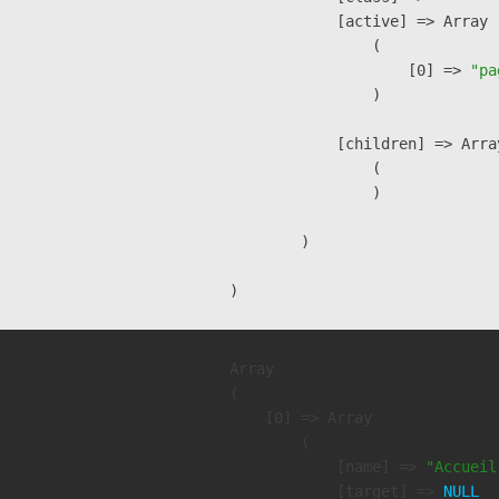
            [active] => Array

                (

                    [0] => 
"pa
                )

            [children] => Array
                (

                )

        )

Array

(

    [0] => Array

        (

            [name] => 
"Accueil
            [target] => 
NULL