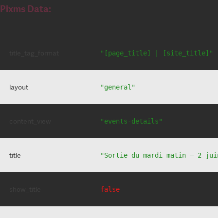
Pixms Data:
title_tag_format
"[page_title] | [site_title]"
layout
"general"
content_view
"events-details"
title
"Sortie du mardi matin – 2 jui
show_title
false