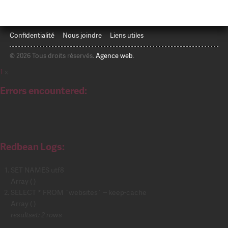
Confidentialité
Nous joindre
Liens utiles
© 2026 Tous droits réservés.
Agence web
.
1
x
Errors encountered:
Redbean Logs:
SET NAMES utf8
Array ( )
SELECT * FROM `websites` -- keep-cache
Array ( )
resultset: 2 rows