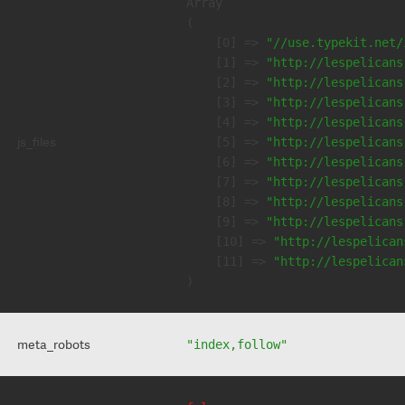
Array

(

    [0] => 
"//use.typekit.net/
    [1] => 
"http://lespelicans
    [2] => 
"http://lespelicans
    [3] => 
"http://lespelicans
    [4] => 
"http://lespelicans
js_files
    [5] => 
"http://lespelicans
    [6] => 
"http://lespelicans
    [7] => 
"http://lespelicans
    [8] => 
"http://lespelicans
    [9] => 
"http://lespelicans
    [10] => 
"http://lespelican
    [11] => 
"http://lespelican
meta_robots
"index,follow"