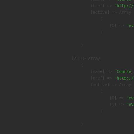
            [href] => 
"http://
            [active] => Array

                (

                    [0] => 
"ev
                )

        )

    [2] => Array

        (

            [name] => 
"Course 
            [href] => 
"http://
            [active] => Array

                (

                    [0] => 
"ev
                    [1] => 
"ev
                )

        )
