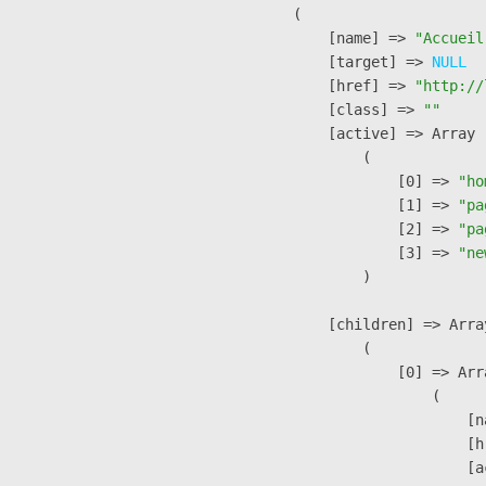
        (

            [name] => 
"Accueil
            [target] => 
NULL
            [href] => 
"http://
            [class] => 
""
            [active] => Array

                (

                    [0] => 
"ho
                    [1] => 
"pa
                    [2] => 
"pa
                    [3] => 
"ne
                )

            [children] => Array
                (

                    [0] => Arra
                        (

                            [n
                            [h
                            [a