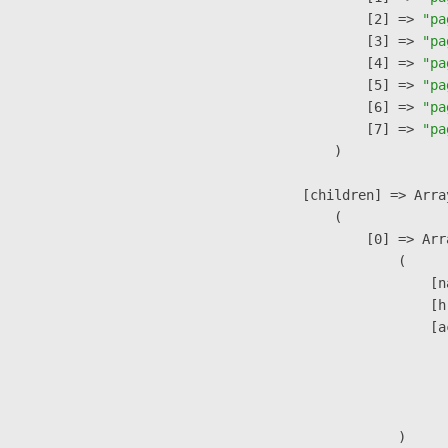
                    [2] => 
"pa
                    [3] => 
"pa
                    [4] => 
"pa
                    [5] => 
"pa
                    [6] => 
"pa
                    [7] => 
"pa
                )

            [children] => Array
                (

                    [0] => Arra
                        (

                            [n
                            [h
                            [a
                               
                              
                               
                        )
