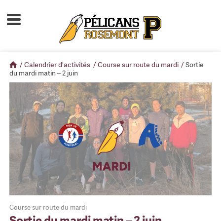
Accueil
À propos
/
Calendrier d'activités
/
Course sur route du mardi
/
Sortie
Calendrier d'activités
du mardi matin – 2 juin
Boutique
Devenir membre
Course sur route du mardi
Sortie du mardi matin – 2 juin