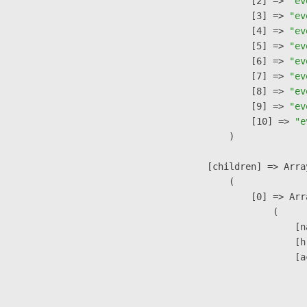
                    [2] => 
"ev
                    [3] => 
"ev
                    [4] => 
"ev
                    [5] => 
"ev
                    [6] => 
"ev
                    [7] => 
"ev
                    [8] => 
"ev
                    [9] => 
"ev
                    [10] => 
"e
                )

            [children] => Array
                (

                    [0] => Arra
                        (

                            [n
                            [h
                            [a
                               
                              
                               