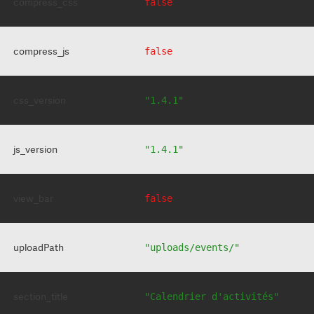
compress_css
false
compress_js
false
css_version
"1.4.1"
js_version
"1.4.1"
view_bar
false
uploadPath
"uploads/events/"
section_title
"Calendrier d'activités"