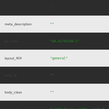
meta_description
""
ga_code
"UA-61743350-1"
layout_404
"general"
body_id
""
body_class
""