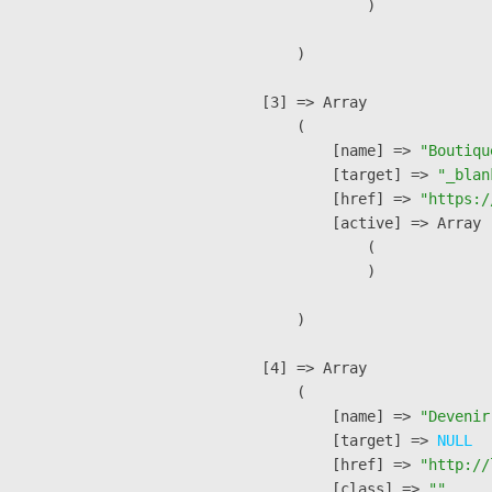
                )

        )

    [3] => Array

        (

            [name] => 
"Boutiqu
            [target] => 
"_blan
            [href] => 
"https:/
            [active] => Array

                (

                )

        )

    [4] => Array

        (

            [name] => 
"Devenir
            [target] => 
NULL
            [href] => 
"http://
            [class] => 
""