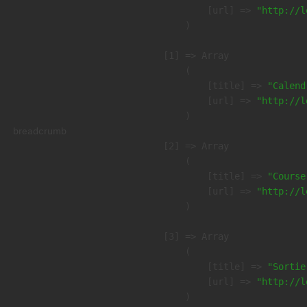
            [url] => 
"http://l
        )

    [1] => Array

        (

            [title] => 
"Calend
            [url] => 
"http://l
        )

breadcrumb
    [2] => Array

        (

            [title] => 
"Course
            [url] => 
"http://l
        )

    [3] => Array

        (

            [title] => 
"Sortie
            [url] => 
"http://l
        )
