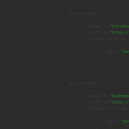
        )

    [5] => Array

        (

            [name] => 
"Entraîn
            [href] => 
"http://
            [active] => Array

                (

                    [0] => 
"ev
                )

        )

    [6] => Array

        (

            [name] => 
"Événeme
            [href] => 
"http://
            [active] => Array

                (

                    [0] => 
"ev
                )
