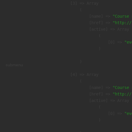
    [3] => Array

        (

            [name] => 
"Course 
            [href] => 
"http://
            [active] => Array

                (

                    [0] => 
"ev
                )

        )

submenu
    [4] => Array

        (

            [name] => 
"Course 
            [href] => 
"http://
            [active] => Array

                (

                    [0] => 
"ev
                )
