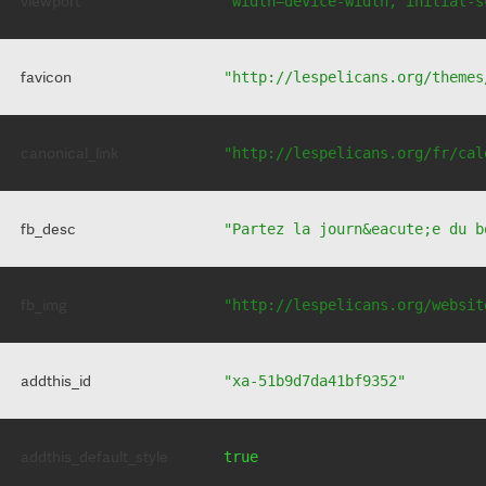
viewport
"width=device-width, initial-s
favicon
"http://lespelicans.org/themes
canonical_link
"http://lespelicans.org/fr/cal
fb_desc
"Partez la journ&eacute;e du b
fb_img
"http://lespelicans.org/websit
addthis_id
"xa-51b9d7da41bf9352"
addthis_default_style
true