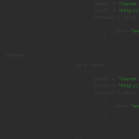
            [name] => 
"Course 
            [href] => 
"http://
            [active] => Array

                (

                    [0] => 
"ev
                )

        )

submenu
    [4] => Array

        (

            [name] => 
"Course 
            [href] => 
"http://
            [active] => Array

                (

                    [0] => 
"ev
                )

        )
