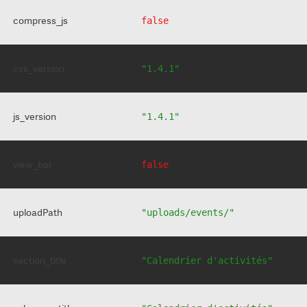
compress_js
false
css_version
"1.4.1"
js_version
"1.4.1"
view_bar
false
uploadPath
"uploads/events/"
section_title
"Calendrier d'activités"