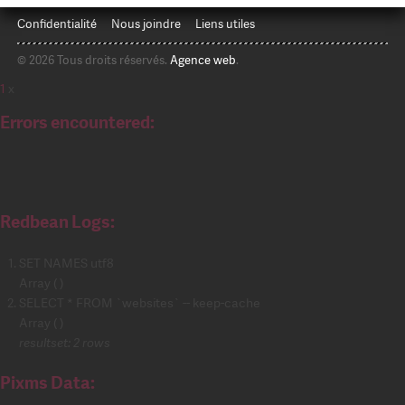
Confidentialité
Nous joindre
Liens utiles
© 2026 Tous droits réservés.
Agence web
.
1
x
Errors encountered:
Redbean Logs:
SET NAMES utf8
Array ( )
SELECT * FROM `websites` -- keep-cache
Array ( )
resultset: 2 rows
Pixms Data: