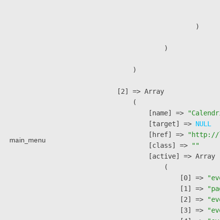
                               
                        )

                )

        )

    [2] => Array

        (

            [name] => 
"Calendr
            [target] => 
NULL
            [href] => 
"http://
main_menu
            [class] => 
""
            [active] => Array

                (

                    [0] => 
"ev
                    [1] => 
"pa
                    [2] => 
"ev
                    [3] => 
"ev