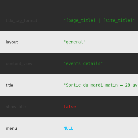
title_tag_format
"[page_title] | [site_title]"
layout
"general"
content_view
"events-details"
title
"Sortie du mardi matin – 28 av
show_title
false
menu
NULL