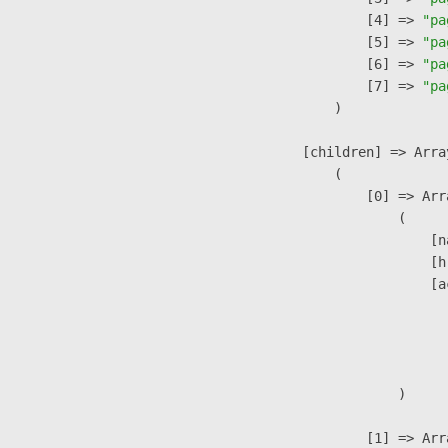
                    [4] => 
"pa
                    [5] => 
"pa
                    [6] => 
"pa
                    [7] => 
"pa
                )

            [children] => Array
                (

                    [0] => Arra
                        (

                            [n
                            [h
                            [a
                               
                              
                               
                        )

                    [1] => Arra