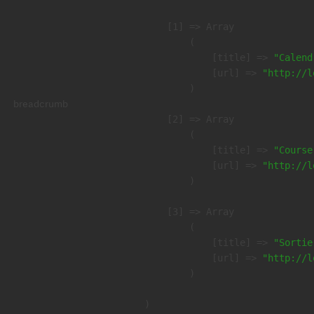
    [1] => Array

        (

            [title] => 
"Calend
            [url] => 
"http://l
        )

breadcrumb
    [2] => Array

        (

            [title] => 
"Course
            [url] => 
"http://l
        )

    [3] => Array

        (

            [title] => 
"Sortie
            [url] => 
"http://l
        )
