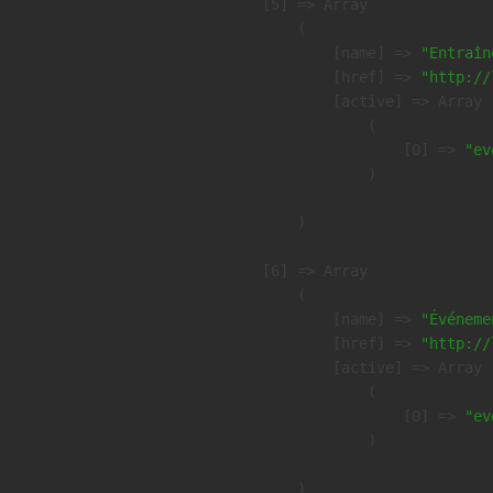
    [5] => Array

        (

            [name] => 
"Entraîn
            [href] => 
"http://
            [active] => Array

                (

                    [0] => 
"ev
                )

        )

    [6] => Array

        (

            [name] => 
"Événeme
            [href] => 
"http://
            [active] => Array

                (

                    [0] => 
"ev
                )

        )
