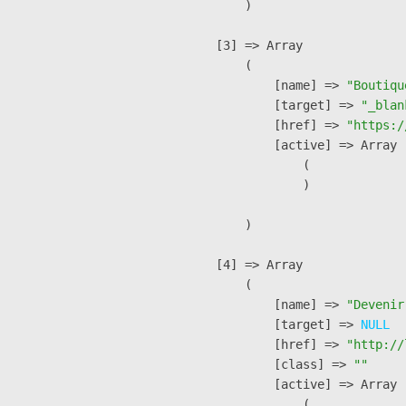
        )

    [3] => Array

        (

            [name] => 
"Boutiqu
            [target] => 
"_blan
            [href] => 
"https:/
            [active] => Array

                (

                )

        )

    [4] => Array

        (

            [name] => 
"Devenir
            [target] => 
NULL
            [href] => 
"http://
            [class] => 
""
            [active] => Array

                (
