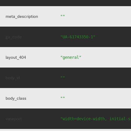
meta_description
""
ga_code
"UA-61743350-1"
layout_404
"general"
body_id
""
body_class
""
viewport
"width=device-width, initial-s