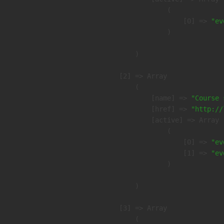
                (

                    [0] => 
"ev
                )

        )

    [2] => Array

        (

            [name] => 
"Course 
            [href] => 
"http://
            [active] => Array

                (

                    [0] => 
"ev
                    [1] => 
"ev
                )

        )

    [3] => Array

        (
