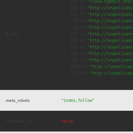
    [0] => 
"//use.typekit.net/
    [1] => 
"http://lespelicans
    [2] => 
"http://lespelicans
    [3] => 
"http://lespelicans
    [4] => 
"http://lespelicans
js_files
    [5] => 
"http://lespelicans
    [6] => 
"http://lespelicans
    [7] => 
"http://lespelicans
    [8] => 
"http://lespelicans
    [9] => 
"http://lespelicans
    [10] => 
"http://lespelican
    [11] => 
"http://lespelican
meta_robots
"index,follow"
compress_css
false