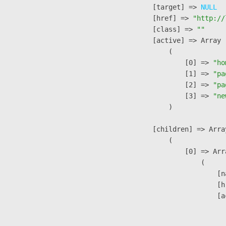
            [target] => 
NULL
            [href] => 
"http://
            [class] => 
""
            [active] => Array

                (

                    [0] => 
"ho
                    [1] => 
"pa
                    [2] => 
"pa
                    [3] => 
"ne
                )

            [children] => Array
                (

                    [0] => Arra
                        (

                            [n
                            [h
                            [a
                               
                              