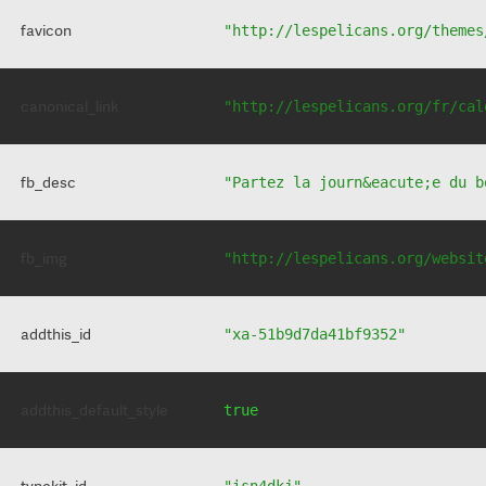
favicon
"http://lespelicans.org/themes
canonical_link
"http://lespelicans.org/fr/cal
fb_desc
"Partez la journ&eacute;e du b
fb_img
"http://lespelicans.org/websit
addthis_id
"xa-51b9d7da41bf9352"
addthis_default_style
true
typekit_id
"isn4dkj"