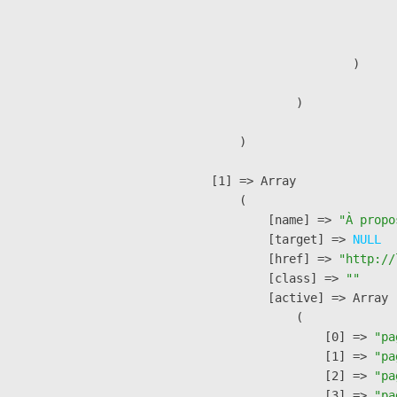
                              
                               
                        )

                )

        )

    [1] => Array

        (

            [name] => 
"À propo
            [target] => 
NULL
            [href] => 
"http://
            [class] => 
""
            [active] => Array

                (

                    [0] => 
"pa
                    [1] => 
"pa
                    [2] => 
"pa
                    [3] => 
"pa