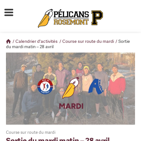
Accueil
À propos
/
Calendrier d'activités
/
Course sur route du mardi
/
Sortie
Calendrier d'activités
du mardi matin – 28 avril
Boutique
Devenir membre
Course sur route du mardi
Sortie du mardi matin – 28 avril