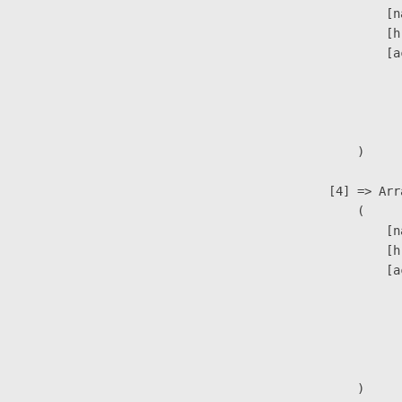
                            [n
                            [h
                            [a
                               
                              
                               
                        )

                    [4] => Arra
                        (

                            [n
                            [h
                            [a
                               
                              
                              
                               
                        )
