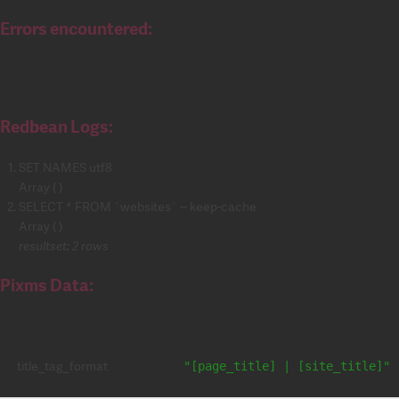
Errors encountered:
Redbean Logs:
SET NAMES utf8
Array ( )
SELECT * FROM `websites` -- keep-cache
Array ( )
resultset: 2 rows
Pixms Data:
title_tag_format
"[page_title] | [site_title]"