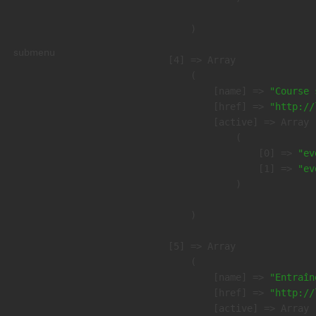
        )

submenu
    [4] => Array

        (

            [name] => 
"Course 
            [href] => 
"http://
            [active] => Array

                (

                    [0] => 
"ev
                    [1] => 
"ev
                )

        )

    [5] => Array

        (

            [name] => 
"Entraîn
            [href] => 
"http://
            [active] => Array
