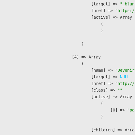
            [target] => 
"_blan
            [href] => 
"https:/
            [active] => Array

                (

                )

        )

    [4] => Array

        (

            [name] => 
"Devenir
            [target] => 
NULL
            [href] => 
"http://
            [class] => 
""
            [active] => Array

                (

                    [0] => 
"pa
                )

            [children] => Array