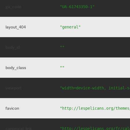
ga_code
"UA-61743350-1"
layout_404
"general"
body_id
""
body_class
""
viewport
"width=device-width, initial-s
favicon
"http://lespelicans.org/themes
canonical_link
"http://lespelicans.org/fr/cal