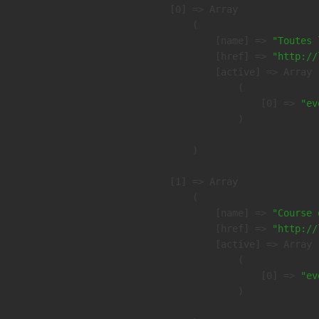
    [0] => Array

        (

            [name] => 
"Toutes 
            [href] => 
"http://
            [active] => Array

                (

                    [0] => 
"ev
                )

        )

    [1] => Array

        (

            [name] => 
"Course 
            [href] => 
"http://
            [active] => Array

                (

                    [0] => 
"ev
                )
