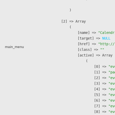
        )

    [2] => Array

        (

            [name] => 
"Calendr
            [target] => 
NULL
            [href] => 
"http://
main_menu
            [class] => 
""
            [active] => Array

                (

                    [0] => 
"ev
                    [1] => 
"pa
                    [2] => 
"ev
                    [3] => 
"ev
                    [4] => 
"ev
                    [5] => 
"ev
                    [6] => 
"ev
                    [7] => 
"ev
                    [8] => 
"ev