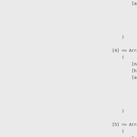
                            [a
                               
                              
                               
                        )

                    [4] => Arra
                        (

                            [n
                            [h
                            [a
                               
                              
                               
                        )

                    [5] => Arra
                        (
