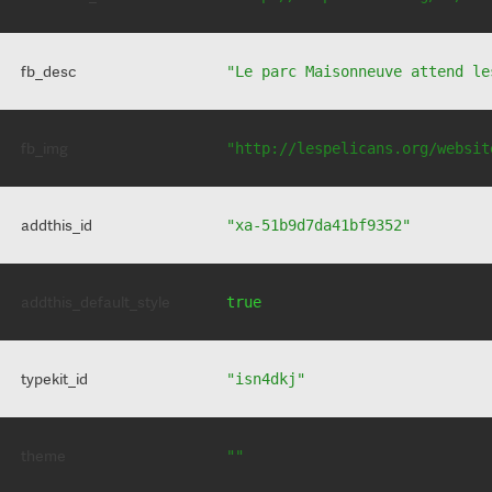
fb_desc
"Le parc Maisonneuve attend le
fb_img
"http://lespelicans.org/websit
addthis_id
"xa-51b9d7da41bf9352"
addthis_default_style
true
typekit_id
"isn4dkj"
theme
""