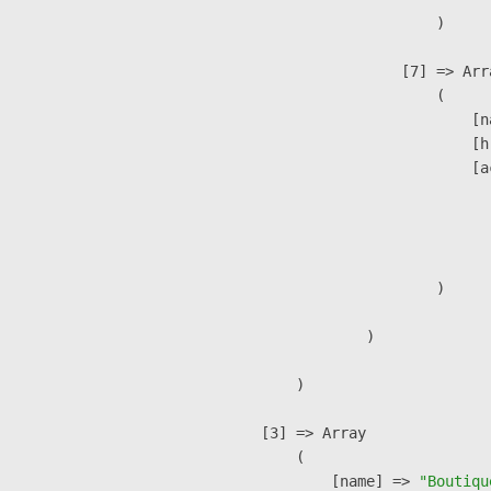
                        )

                    [7] => Arra
                        (

                            [n
                            [h
                            [a
                               
                              
                               
                        )

                )

        )

    [3] => Array

        (

            [name] => 
"Boutiqu