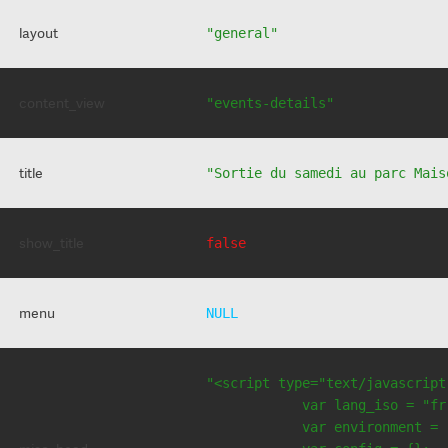
layout
"general"
content_view
"events-details"
title
"Sortie du samedi au parc Mais
show_title
false
menu
NULL
"<script type="text/javascript
            var lang_iso = "fr"
            var environment = 