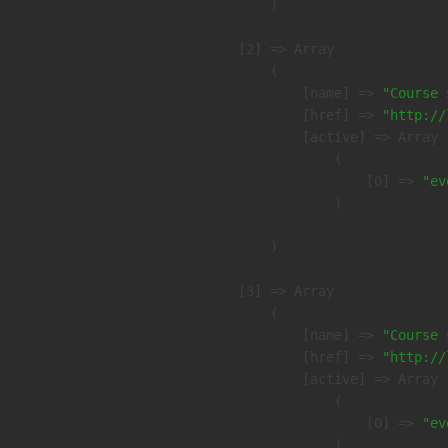
        )

    [2] => Array

        (

            [name] => 
"Course 
            [href] => 
"http://
            [active] => Array

                (

                    [0] => 
"ev
                )

        )

    [3] => Array

        (

            [name] => 
"Course 
            [href] => 
"http://
            [active] => Array

                (

                    [0] => 
"ev
                )
