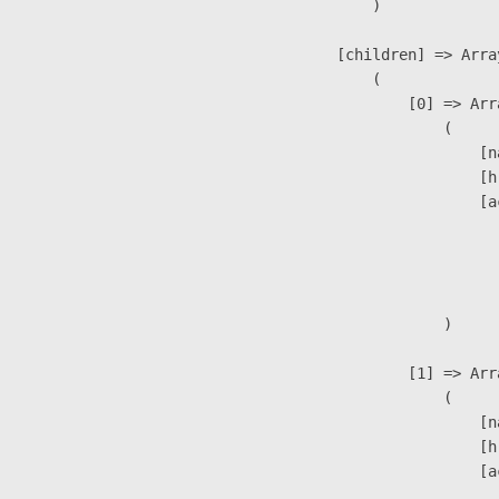
                )

            [children] => Array
                (

                    [0] => Arra
                        (

                            [n
                            [h
                            [a
                               
                              
                               
                        )

                    [1] => Arra
                        (

                            [n
                            [h
                            [a
                               