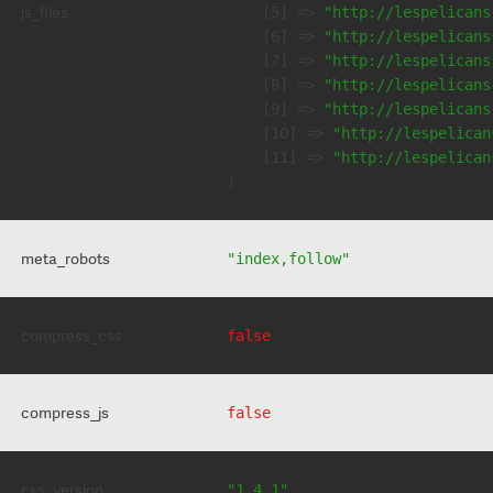
js_files
    [5] => 
"http://lespelicans
    [6] => 
"http://lespelicans
    [7] => 
"http://lespelicans
    [8] => 
"http://lespelicans
    [9] => 
"http://lespelicans
    [10] => 
"http://lespelican
    [11] => 
"http://lespelican
meta_robots
"index,follow"
compress_css
false
compress_js
false
css_version
"1.4.1"