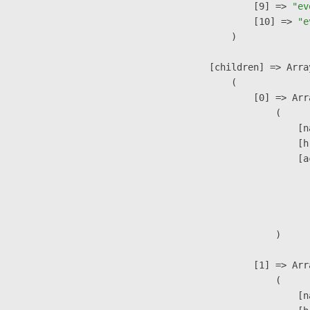
                    [9] => 
"ev
                    [10] => 
"e
                )

            [children] => Array
                (

                    [0] => Arra
                        (

                            [n
                            [h
                            [a
                               
                              
                               
                        )

                    [1] => Arra
                        (

                            [n