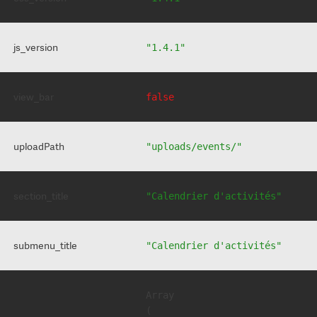
js_version
"1.4.1"
view_bar
false
uploadPath
"uploads/events/"
section_title
"Calendrier d'activités"
submenu_title
"Calendrier d'activités"
Array

(
