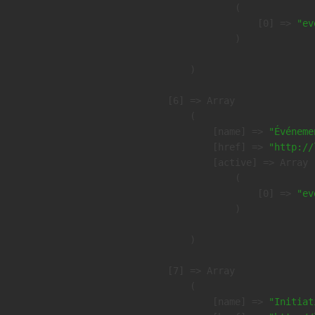
                (

                    [0] => 
"ev
                )

        )

    [6] => Array

        (

            [name] => 
"Événeme
            [href] => 
"http://
            [active] => Array

                (

                    [0] => 
"ev
                )

        )

    [7] => Array

        (

            [name] => 
"Initiat