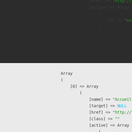
            [href] => 
"http://
            [active] => Array

                (

                    [0] => 
"ev
                )

        )

Array

(

    [0] => Array

        (

            [name] => 
"Accueil
            [target] => 
NULL
            [href] => 
"http://
            [class] => 
""
            [active] => Array

                (
