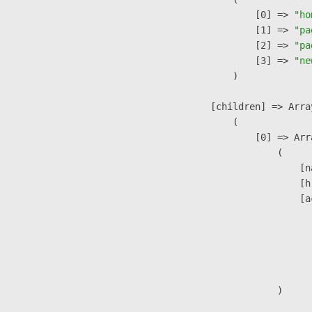
                    [0] => 
"ho
                    [1] => 
"pa
                    [2] => 
"pa
                    [3] => 
"ne
                )

            [children] => Array
                (

                    [0] => Arra
                        (

                            [n
                            [h
                            [a
                               
                              
                              
                               
                        )
