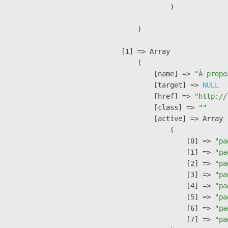
                )

        )

    [1] => Array

        (

            [name] => 
"À propo
            [target] => 
NULL
            [href] => 
"http://
            [class] => 
""
            [active] => Array

                (

                    [0] => 
"pa
                    [1] => 
"pa
                    [2] => 
"pa
                    [3] => 
"pa
                    [4] => 
"pa
                    [5] => 
"pa
                    [6] => 
"pa
                    [7] => 
"pa