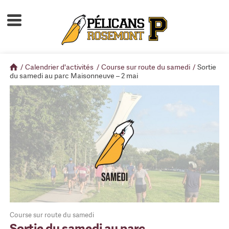
Accueil
À propos
/
Calendrier d'activités
/
Course sur route du samedi
/
Sortie
Calendrier d'activités
du samedi au parc Maisonneuve – 2 mai
Boutique
Devenir membre
Course sur route du samedi
Sortie du samedi au parc