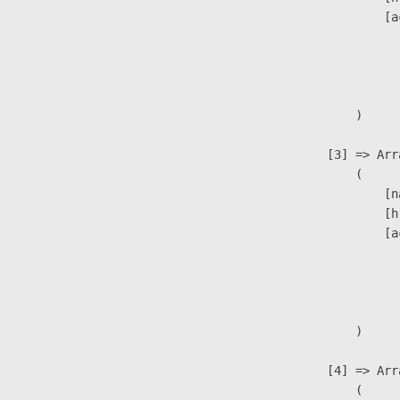
                            [a
                               
                              
                               
                        )

                    [3] => Arra
                        (

                            [n
                            [h
                            [a
                               
                              
                               
                        )

                    [4] => Arra
                        (
