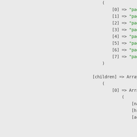
                (

                    [0] => 
"pa
                    [1] => 
"pa
                    [2] => 
"pa
                    [3] => 
"pa
                    [4] => 
"pa
                    [5] => 
"pa
                    [6] => 
"pa
                    [7] => 
"pa
                )

            [children] => Array
                (

                    [0] => Arra
                        (

                            [n
                            [h
                            [a
                               
                              