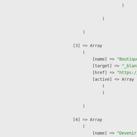
                        )

                )

        )

    [3] => Array

        (

            [name] => 
"Boutiqu
            [target] => 
"_blan
            [href] => 
"https:/
            [active] => Array

                (

                )

        )

    [4] => Array

        (

            [name] => 
"Devenir