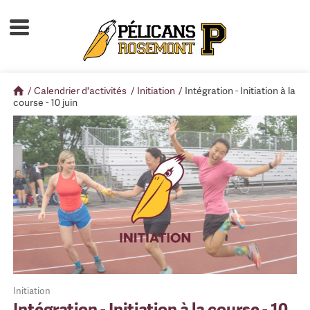
Accueil
À propos
/
Calendrier d'activités
/
Initiation
/
Intégration - Initiation à la
Calendrier d'activités
course - 10 juin
Boutique
Devenir membre
Initiation
Intégration - Initiation à la course - 10