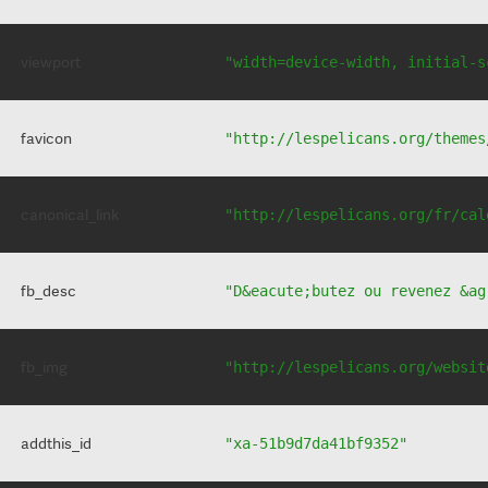
viewport
"width=device-width, initial-s
favicon
"http://lespelicans.org/themes
canonical_link
"http://lespelicans.org/fr/cal
fb_desc
"D&eacute;butez ou revenez &ag
fb_img
"http://lespelicans.org/websit
addthis_id
"xa-51b9d7da41bf9352"