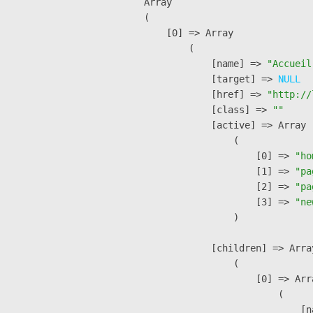
Array

(

    [0] => Array

        (

            [name] => 
"Accueil
            [target] => 
NULL
            [href] => 
"http://
            [class] => 
""
            [active] => Array

                (

                    [0] => 
"ho
                    [1] => 
"pa
                    [2] => 
"pa
                    [3] => 
"ne
                )

            [children] => Array
                (

                    [0] => Arra
                        (

                            [n