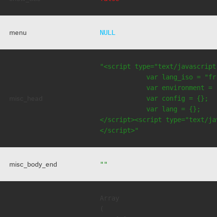
menu
NULL
"<script type="text/javascript
            var lang_iso = "fr"
            var environment = 
misc_head
            var config = {};

            var lang = {};

</script><script type="text/jav
</script>"
misc_body_end
""
Array

(
