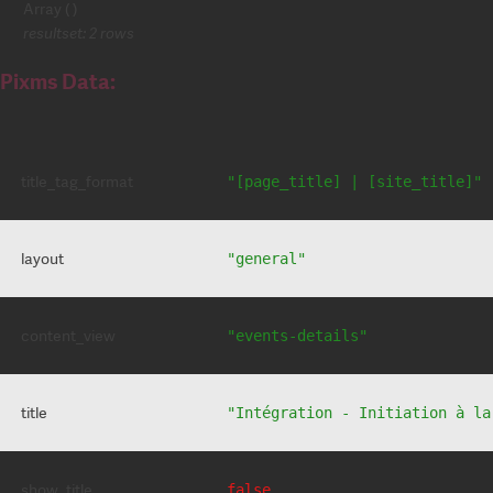
Array ( )
resultset: 2 rows
Pixms Data:
title_tag_format
"[page_title] | [site_title]"
layout
"general"
content_view
"events-details"
title
"Intégration - Initiation à la
show_title
false