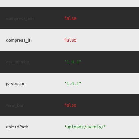
compress_css
false
compress_js
false
css_version
"1.4.1"
js_version
"1.4.1"
view_bar
false
uploadPath
"uploads/events/"