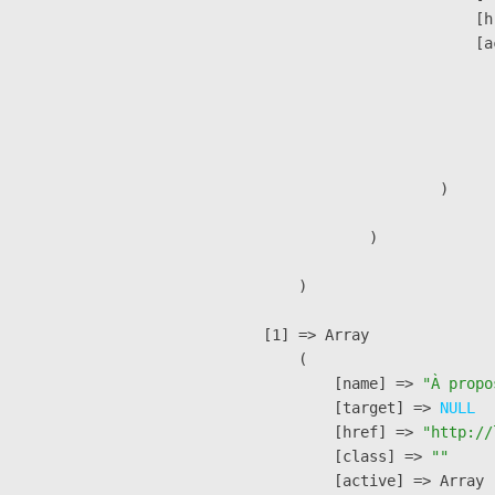
                            [h
                            [a
                               
                              
                              
                               
                        )

                )

        )

    [1] => Array

        (

            [name] => 
"À propo
            [target] => 
NULL
            [href] => 
"http://
            [class] => 
""
            [active] => Array
