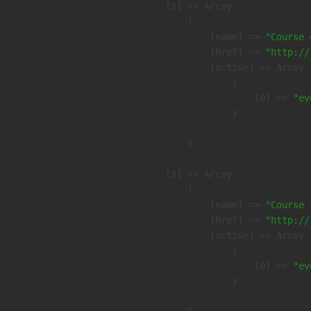
    [1] => Array

        (

            [name] => 
"Course 
            [href] => 
"http://
            [active] => Array

                (

                    [0] => 
"ev
                )

        )

    [2] => Array

        (

            [name] => 
"Course 
            [href] => 
"http://
            [active] => Array

                (

                    [0] => 
"ev
                )
