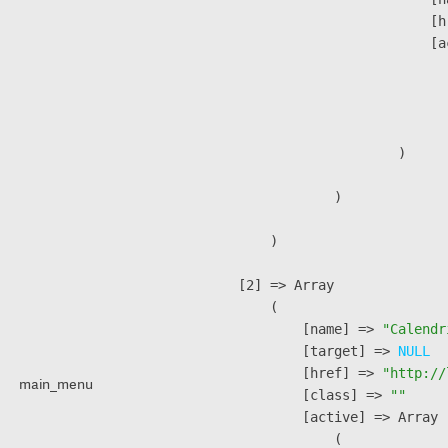
                            [h
                            [a
                               
                              
                               
                        )

                )

        )

    [2] => Array

        (

            [name] => 
"Calendr
            [target] => 
NULL
            [href] => 
"http://
main_menu
            [class] => 
""
            [active] => Array

                (
