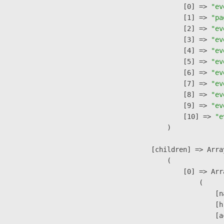
                    [0] => 
"ev
                    [1] => 
"pa
                    [2] => 
"ev
                    [3] => 
"ev
                    [4] => 
"ev
                    [5] => 
"ev
                    [6] => 
"ev
                    [7] => 
"ev
                    [8] => 
"ev
                    [9] => 
"ev
                    [10] => 
"e
                )

            [children] => Array
                (

                    [0] => Arra
                        (

                            [n
                            [h
                            [a