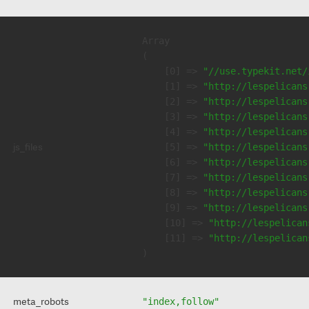
Array

(

    [0] => 
"//use.typekit.net/
    [1] => 
"http://lespelicans
    [2] => 
"http://lespelicans
    [3] => 
"http://lespelicans
    [4] => 
"http://lespelicans
js_files
    [5] => 
"http://lespelicans
    [6] => 
"http://lespelicans
    [7] => 
"http://lespelicans
    [8] => 
"http://lespelicans
    [9] => 
"http://lespelicans
    [10] => 
"http://lespelican
    [11] => 
"http://lespelican
meta_robots
"index,follow"