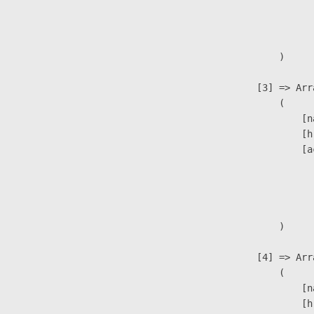
                              
                               
                        )

                    [3] => Arra
                        (

                            [n
                            [h
                            [a
                               
                              
                               
                        )

                    [4] => Arra
                        (

                            [n
                            [h