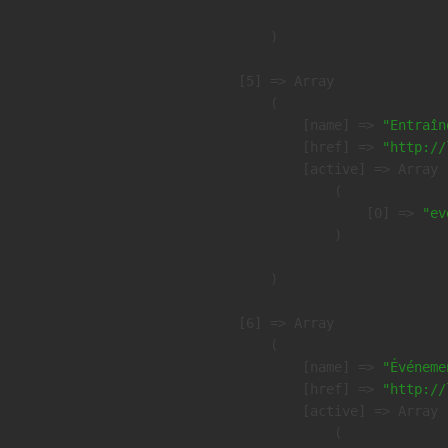
        )

    [5] => Array

        (

            [name] => 
"Entraîn
            [href] => 
"http://
            [active] => Array

                (

                    [0] => 
"ev
                )

        )

    [6] => Array

        (

            [name] => 
"Événeme
            [href] => 
"http://
            [active] => Array

                (
