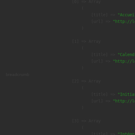
    [0] => Array

        (

            [title] => 
"Accuei
            [url] => 
"http://l
        )

    [1] => Array

        (

            [title] => 
"Calend
            [url] => 
"http://l
        )

breadcrumb
    [2] => Array

        (

            [title] => 
"Initia
            [url] => 
"http://l
        )

    [3] => Array

        (

            [title] => 
"Intégr