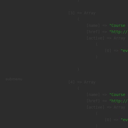
        )

    [3] => Array

        (

            [name] => 
"Course 
            [href] => 
"http://
            [active] => Array

                (

                    [0] => 
"ev
                )

        )

submenu
    [4] => Array

        (

            [name] => 
"Course 
            [href] => 
"http://
            [active] => Array

                (

                    [0] => 
"ev
                )
