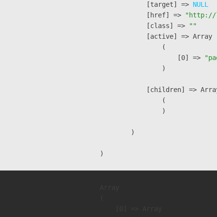
            [target] => 
NULL
            [href] => 
"http://
            [class] => 
""
            [active] => Array

                (

                    [0] => 
"pa
                )

            [children] => Array
                (

                )

        )

Array

(

    [0] => Array
