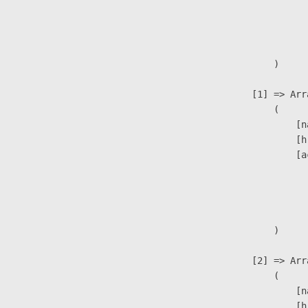
                               
                              
                               
                        )

                    [1] => Arra
                        (

                            [n
                            [h
                            [a
                               
                              
                               
                        )

                    [2] => Arra
                        (

                            [n
                            [h