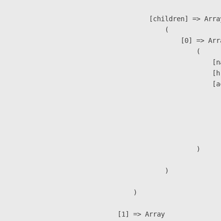
            [children] => Array
                (

                    [0] => Arra
                        (

                            [n
                            [h
                            [a
                               
                              
                              
                               
                        )

                )

        )

    [1] => Array
