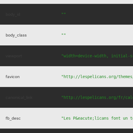
body_id
""
body_class
""
viewport
"width=device-width, initial-s
favicon
"http://lespelicans.org/themes
canonical_link
"http://lespelicans.org/fr/cal
fb_desc
"Les P&eacute;licans font un t