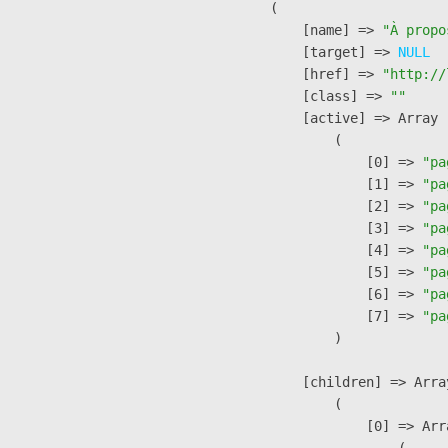
        (

            [name] => 
"À propo
            [target] => 
NULL
            [href] => 
"http://
            [class] => 
""
            [active] => Array

                (

                    [0] => 
"pa
                    [1] => 
"pa
                    [2] => 
"pa
                    [3] => 
"pa
                    [4] => 
"pa
                    [5] => 
"pa
                    [6] => 
"pa
                    [7] => 
"pa
                )

            [children] => Array
                (

                    [0] => Arra
                        (
