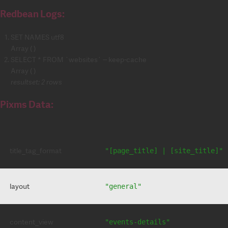
Redbean Logs:
SET NAMES utf8
Array ( )
SELECT * FROM `websites` -- keep-cache
Array ( )
resultset: 2 rows
Pixms Data:
title_tag_format
"[page_title] | [site_title]"
layout
"general"
content_view
"events-details"