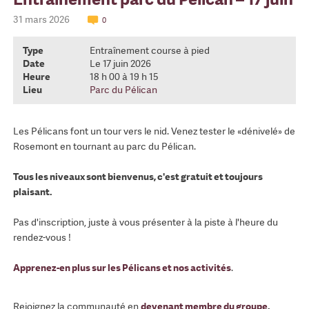
31 mars 2026
0
Type
Entraînement course à pied
Date
Le 17 juin 2026
Heure
18 h 00 à 19 h 15
Lieu
Parc du Pélican
Les Pélicans font un tour vers le nid. Venez tester le «dénivelé» de
Rosemont en tournant au parc du Pélican.
Tous les niveaux sont bienvenus, c'est gratuit et toujours
plaisant.
Pas d'inscription, juste à vous présenter à la piste à l'heure du
rendez-vous !
Apprenez-en plus sur les Pélicans et nos activités
.
Rejoignez la communauté en
devenant membre du groupe
.