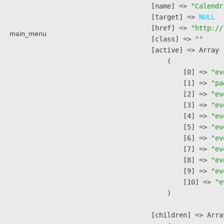
            [name] => 
"Calendr
            [target] => 
NULL
            [href] => 
"http://
main_menu
            [class] => 
""
            [active] => Array

                (

                    [0] => 
"ev
                    [1] => 
"pa
                    [2] => 
"ev
                    [3] => 
"ev
                    [4] => 
"ev
                    [5] => 
"ev
                    [6] => 
"ev
                    [7] => 
"ev
                    [8] => 
"ev
                    [9] => 
"ev
                    [10] => 
"e
                )

            [children] => Array