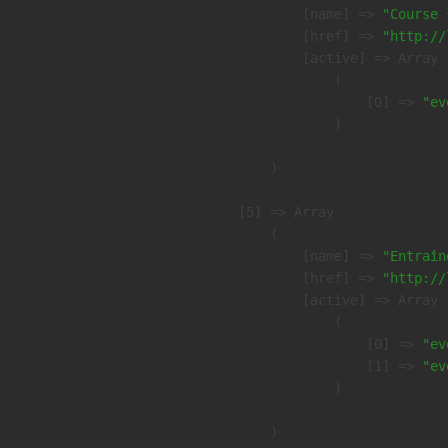
            [name] => 
"Course 
            [href] => 
"http://
            [active] => Array

                (

                    [0] => 
"ev
                )

        )

    [5] => Array

        (

            [name] => 
"Entraîn
            [href] => 
"http://
            [active] => Array

                (

                    [0] => 
"ev
                    [1] => 
"ev
                )

        )
