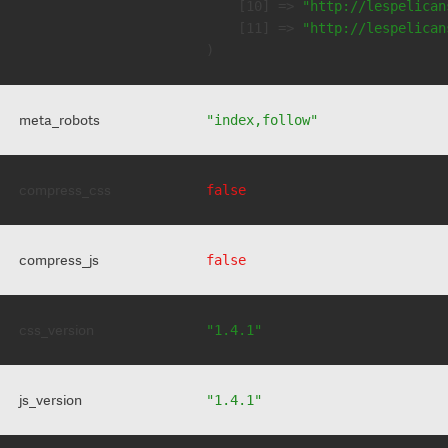
    [10] => 
"http://lespelican
    [11] => 
"http://lespelican
meta_robots
"index,follow"
compress_css
false
compress_js
false
css_version
"1.4.1"
js_version
"1.4.1"