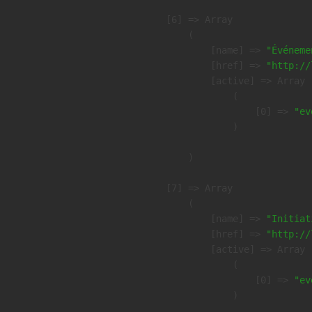
    [6] => Array

        (

            [name] => 
"Événeme
            [href] => 
"http://
            [active] => Array

                (

                    [0] => 
"ev
                )

        )

    [7] => Array

        (

            [name] => 
"Initiat
            [href] => 
"http://
            [active] => Array

                (

                    [0] => 
"ev
                )
