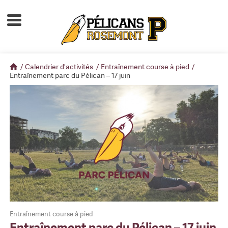
Accueil
À propos
/
Calendrier d'activités
/
Entraînement course à pied
/
Calendrier d'activités
Entraînement parc du Pélican – 17 juin
Boutique
Devenir membre
Entraînement course à pied
Entraînement parc du Pélican – 17 juin