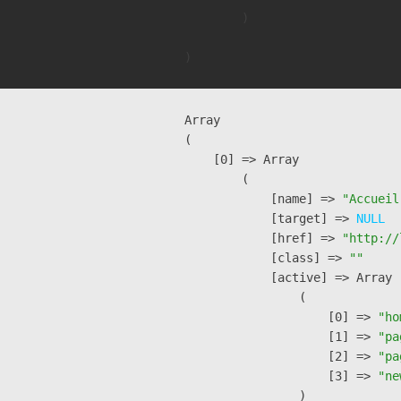
        )

Array

(

    [0] => Array

        (

            [name] => 
"Accueil
            [target] => 
NULL
            [href] => 
"http://
            [class] => 
""
            [active] => Array

                (

                    [0] => 
"ho
                    [1] => 
"pa
                    [2] => 
"pa
                    [3] => 
"ne
                )
