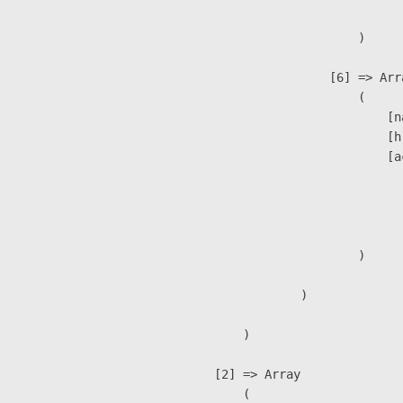
                        )

                    [6] => Arra
                        (

                            [n
                            [h
                            [a
                               
                              
                               
                        )

                )

        )

    [2] => Array

        (
