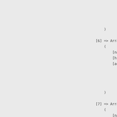
                               
                              
                              
                               
                        )

                    [6] => Arra
                        (

                            [n
                            [h
                            [a
                               
                              
                               
                        )

                    [7] => Arra
                        (

                            [n