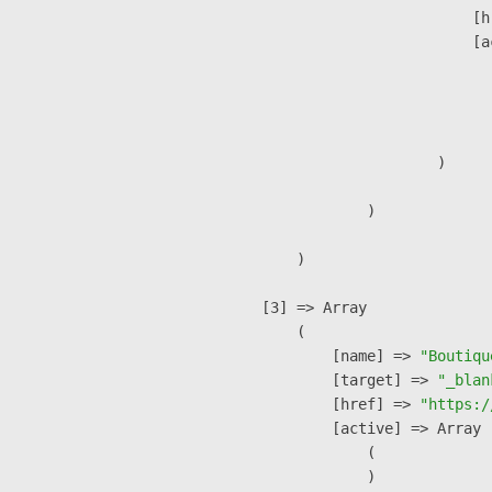
                            [h
                            [a
                               
                              
                               
                        )

                )

        )

    [3] => Array

        (

            [name] => 
"Boutiqu
            [target] => 
"_blan
            [href] => 
"https:/
            [active] => Array

                (

                )
