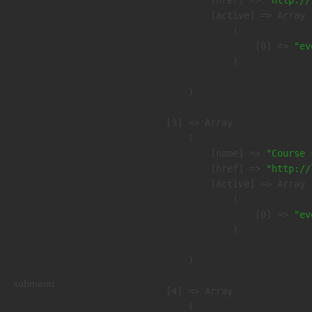
            [active] => Array

                (

                    [0] => 
"ev
                )

        )

    [3] => Array

        (

            [name] => 
"Course 
            [href] => 
"http://
            [active] => Array

                (

                    [0] => 
"ev
                )

        )

submenu
    [4] => Array

        (
