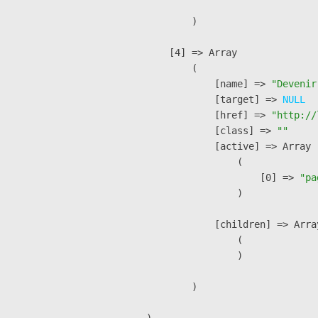
        )

    [4] => Array

        (

            [name] => 
"Devenir
            [target] => 
NULL
            [href] => 
"http://
            [class] => 
""
            [active] => Array

                (

                    [0] => 
"pa
                )

            [children] => Array
                (

                )

        )
