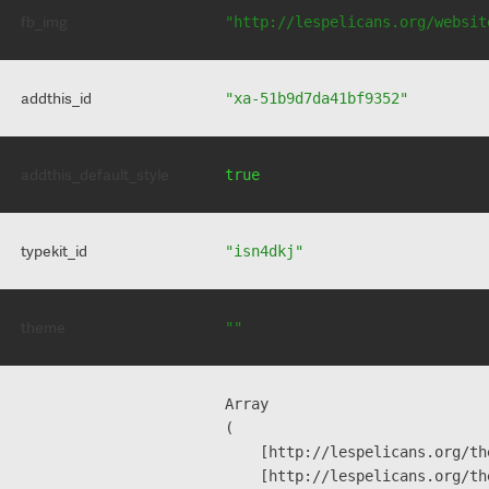
fb_img
"http://lespelicans.org/websit
addthis_id
"xa-51b9d7da41bf9352"
addthis_default_style
true
typekit_id
"isn4dkj"
theme
""
Array

(

    [http://lespelicans.org/th
    [http://lespelicans.org/th