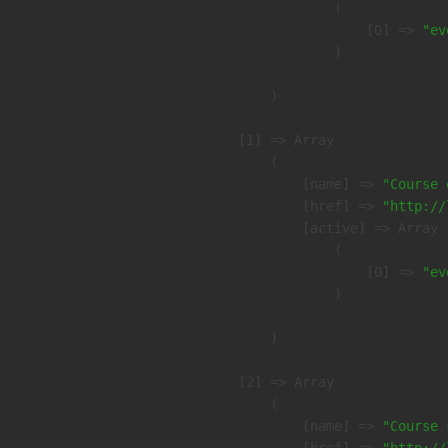
                (

                    [0] => 
"ev
                )

        )

    [1] => Array

        (

            [name] => 
"Course 
            [href] => 
"http://
            [active] => Array

                (

                    [0] => 
"ev
                )

        )

    [2] => Array

        (

            [name] => 
"Course 
            [href] => 
"http://