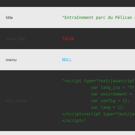
title
"Entraînement parc du Pélican 
show_title
false
menu
NULL
"<script type="text/javascript
            var lang_iso = "fr"
            var environment = 
misc_head
            var config = {};

            var lang = {};

</script><script type="text/jav
</script>"