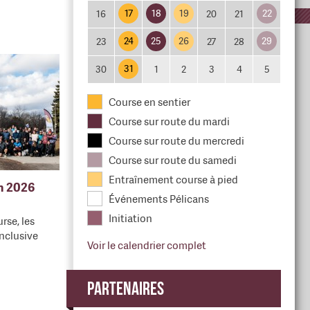
17
18
19
22
16
20
21
24
25
26
29
23
27
28
31
30
1
2
3
4
5
Course en sentier
Course sur route du mardi
Course sur route du mercredi
Course sur route du samedi
Entraînement course à pied
en 2026
Événements Pélicans
Initiation
rse, les
nclusive
Voir le calendrier complet
Partenaires