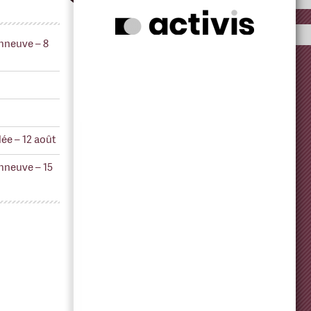
nneuve – 8
ée – 12 août
nneuve – 15