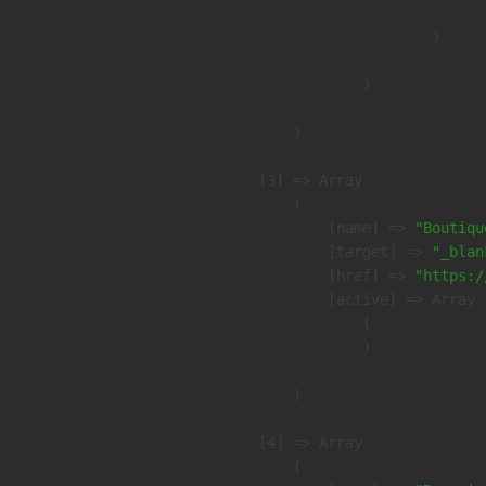
                        )

                )

        )

    [3] => Array

        (

            [name] => 
"Boutiqu
            [target] => 
"_blan
            [href] => 
"https:/
            [active] => Array

                (

                )

        )

    [4] => Array

        (
