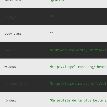
body_id
""
body_class
""
viewport
"width=device-width, initial-s
favicon
"http://lespelicans.org/themes
canonical_link
"http://lespelicans.org/fr/cal
fb_desc
"On profite de la plus belle i