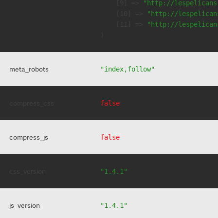
    [9] => 
"http://lespelicans
    [10] => 
"http://lespelican
    [11] => 
"http://lespelican
meta_robots
"index,follow"
compress_css
false
compress_js
false
css_version
"1.4.1"
js_version
"1.4.1"