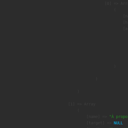
                    [0] => Arra
                        (

                            [n
                            [h
                            [a
                               
                              
                              
                               
                        )

                )

        )

    [1] => Array

        (

            [name] => 
"À propo
            [target] => 
NULL