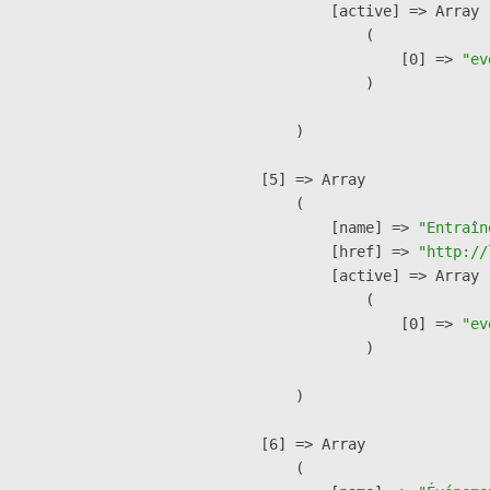
            [active] => Array

                (

                    [0] => 
"ev
                )

        )

    [5] => Array

        (

            [name] => 
"Entraîn
            [href] => 
"http://
            [active] => Array

                (

                    [0] => 
"ev
                )

        )

    [6] => Array

        (
