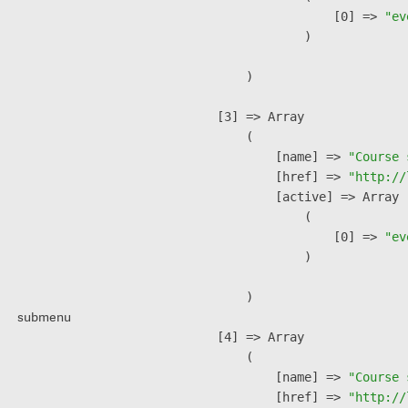
                    [0] => 
"ev
                )

        )

    [3] => Array

        (

            [name] => 
"Course 
            [href] => 
"http://
            [active] => Array

                (

                    [0] => 
"ev
                )

        )

submenu
    [4] => Array

        (

            [name] => 
"Course 
            [href] => 
"http://