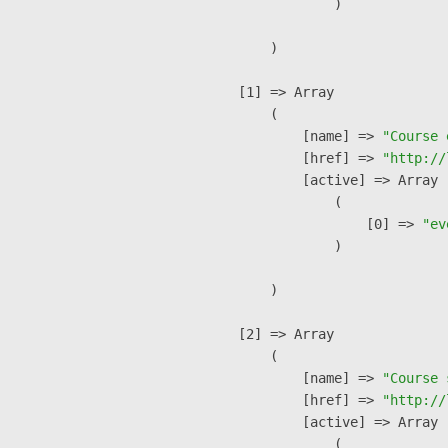
                )

        )

    [1] => Array

        (

            [name] => 
"Course 
            [href] => 
"http://
            [active] => Array

                (

                    [0] => 
"ev
                )

        )

    [2] => Array

        (

            [name] => 
"Course 
            [href] => 
"http://
            [active] => Array

                (
