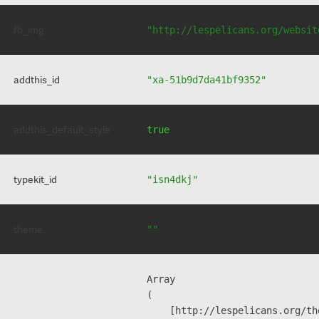
fb_img
"http://lespelicans.org/websit
addthis_id
"xa-51b9d7da41bf9352"
addthis_default_style
true
typekit_id
"isn4dkj"
theme
""
Array

(

    [http://lespelicans.org/th