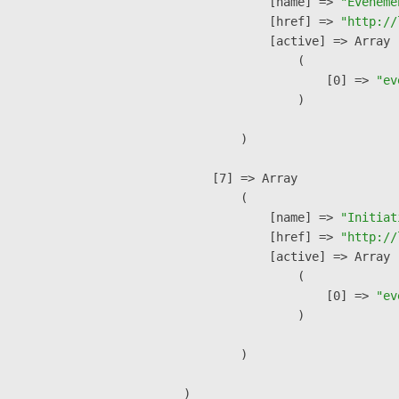
            [name] => 
"Événeme
            [href] => 
"http://
            [active] => Array

                (

                    [0] => 
"ev
                )

        )

    [7] => Array

        (

            [name] => 
"Initiat
            [href] => 
"http://
            [active] => Array

                (

                    [0] => 
"ev
                )

        )
