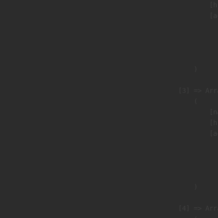
                            [h
                            [a
                               
                              
                               
                        )

                    [3] => Arra
                        (

                            [n
                            [h
                            [a
                               
                              
                               
                        )

                    [4] => Arra