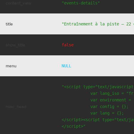
content_view
"events-details"
title
"Entraînement à la piste – 22 
show_title
false
menu
NULL
"<script type="text/javascript
            var lang_iso = "fr"
            var environment = 
misc_head
            var config = {};

            var lang = {};

</script><script type="text/jav
</script>"