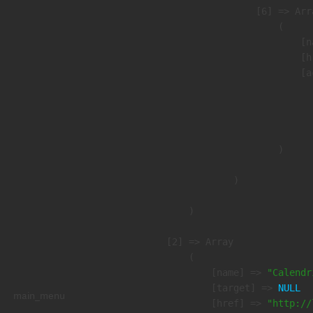
                    [6] => Arra
                        (

                            [n
                            [h
                            [a
                               
                              
                               
                        )

                )

        )

    [2] => Array

        (

            [name] => 
"Calendr
            [target] => 
NULL
main_menu
            [href] => 
"http://