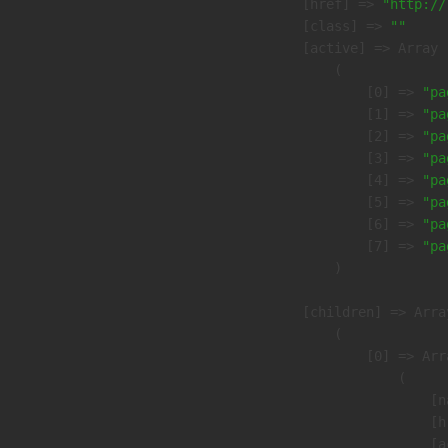
            [href] => 
"http://
            [class] => 
""
            [active] => Array

                (

                    [0] => 
"pa
                    [1] => 
"pa
                    [2] => 
"pa
                    [3] => 
"pa
                    [4] => 
"pa
                    [5] => 
"pa
                    [6] => 
"pa
                    [7] => 
"pa
                )

            [children] => Array
                (

                    [0] => Arra
                        (

                            [n
                            [h
                            [a