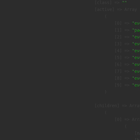
            [class] => 
""
            [active] => Array

                (

                    [0] => 
"ev
                    [1] => 
"pa
                    [2] => 
"ev
                    [3] => 
"ev
                    [4] => 
"ev
                    [5] => 
"ev
                    [6] => 
"ev
                    [7] => 
"ev
                    [8] => 
"ev
                    [9] => 
"ev
                )

            [children] => Array
                (

                    [0] => Arra
                        (

                            [n
                            [h