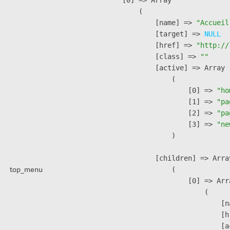
        (

            [name] => 
"Accueil
            [target] => 
NULL
            [href] => 
"http://
            [class] => 
""
            [active] => Array

                (

                    [0] => 
"ho
                    [1] => 
"pa
                    [2] => 
"pa
                    [3] => 
"ne
                )

            [children] => Array
top_menu
                (

                    [0] => Arra
                        (

                            [n
                            [h
                            [a