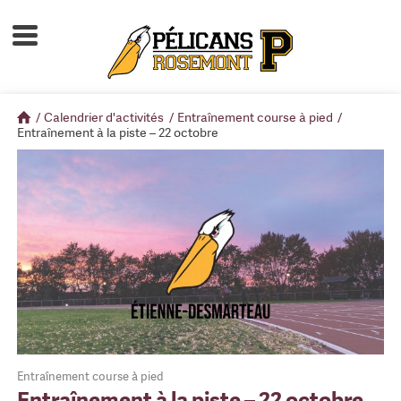
Accueil
À propos
/
Calendrier d'activités
/
Entraînement course à pied
/
Calendrier d'activités
Entraînement à la piste – 22 octobre
Boutique
Devenir membre
Entraînement course à pied
Entraînement à la piste – 22 octobre