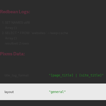
Redbean Logs:
SET NAMES utf8
Array ( )
SELECT * FROM `websites` -- keep-cache
Array ( )
resultset: 2 rows
Pixms Data:
title_tag_format
"[page_title] | [site_title]"
layout
"general"