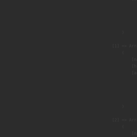
                               
                              
                               
                        )

                    [1] => Arra
                        (

                            [n
                            [h
                            [a
                               
                              
                               
                        )

                    [2] => Arra
                        (

                            [n