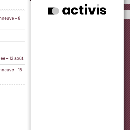
nneuve – 8
ée – 12 août
nneuve – 15