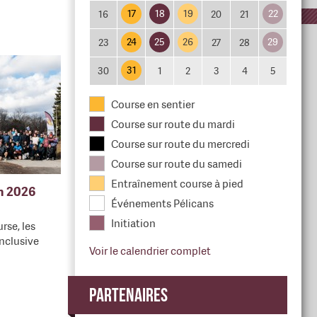
17
18
19
22
16
20
21
24
25
26
29
23
27
28
31
30
1
2
3
4
5
Course en sentier
Course sur route du mardi
Course sur route du mercredi
Course sur route du samedi
Entraînement course à pied
en 2026
Événements Pélicans
Initiation
rse, les
nclusive
Voir le calendrier complet
Partenaires