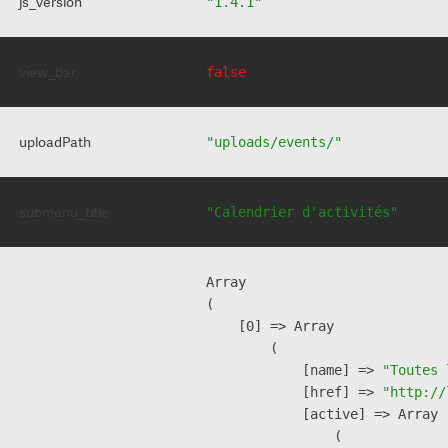
js_version
"1.4.1"
view_bar
false
uploadPath
"uploads/events/"
submenu_title
"Calendrier d'activités"
Array

(

    [0] => Array

        (

            [name] => 
"Toutes 
            [href] => 
"http://
            [active] => Array

                (
