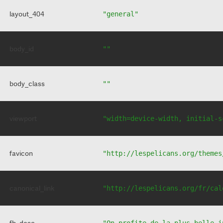
layout_404
"general"
body_id
""
body_class
""
viewport
"width=device-width, initial-s
favicon
"http://lespelicans.org/themes
canonical_link
"http://lespelicans.org/fr/cal
fb_desc
"On profite de la plus belle i