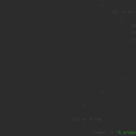
                (

                    [0] => Arra
                        (

                            [n
                            [h
                            [a
                               
                              
                              
                               
                        )

                )

        )

    [1] => Array

        (

            [name] => 
"À propo