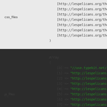
    [http://lespelicans.org/th
    [http://lespelicans.org/th
    [http://lespelicans.org/th
css_files
    [http://lespelicans.org/th
    [http://lespelicans.org/th
    [http://lespelicans.org/th
    [http://lespelicans.org/th
Array

(

    [0] => 
"//use.typekit.net/
    [1] => 
"http://lespelicans
    [2] => 
"http://lespelicans
    [3] => 
"http://lespelicans
    [4] => 
"http://lespelicans
js_files
    [5] => 
"http://lespelicans
    [6] => 
"http://lespelicans
    [7] => 
"http://lespelicans