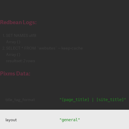
Redbean Logs:
SET NAMES utf8
Array ( )
SELECT * FROM `websites` -- keep-cache
Array ( )
resultset: 2 rows
Pixms Data:
title_tag_format
"[page_title] | [site_title]"
layout
"general"