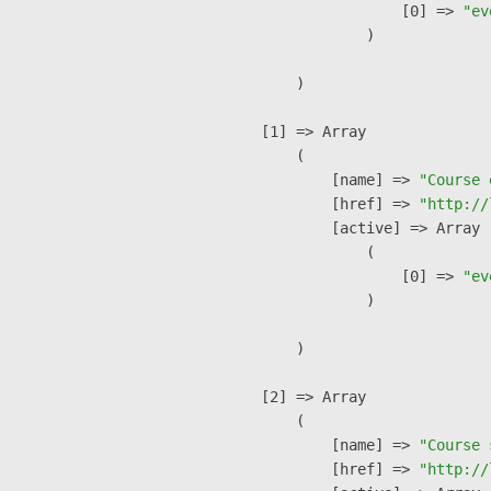
                    [0] => 
"ev
                )

        )

    [1] => Array

        (

            [name] => 
"Course 
            [href] => 
"http://
            [active] => Array

                (

                    [0] => 
"ev
                )

        )

    [2] => Array

        (

            [name] => 
"Course 
            [href] => 
"http://