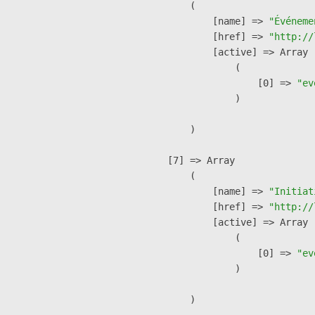
        (

            [name] => 
"Événeme
            [href] => 
"http://
            [active] => Array

                (

                    [0] => 
"ev
                )

        )

    [7] => Array

        (

            [name] => 
"Initiat
            [href] => 
"http://
            [active] => Array

                (

                    [0] => 
"ev
                )

        )
