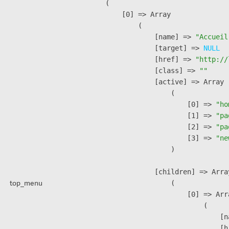
(

    [0] => Array

        (

            [name] => 
"Accueil
            [target] => 
NULL
            [href] => 
"http://
            [class] => 
""
            [active] => Array

                (

                    [0] => 
"ho
                    [1] => 
"pa
                    [2] => 
"pa
                    [3] => 
"ne
                )

            [children] => Array
top_menu
                (

                    [0] => Arra
                        (

                            [n
                            [h