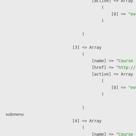
            [active] => Array

                (

                    [0] => 
"ev
                )

        )

    [3] => Array

        (

            [name] => 
"Course 
            [href] => 
"http://
            [active] => Array

                (

                    [0] => 
"ev
                )

        )

submenu
    [4] => Array

        (

            [name] => 
"Course 