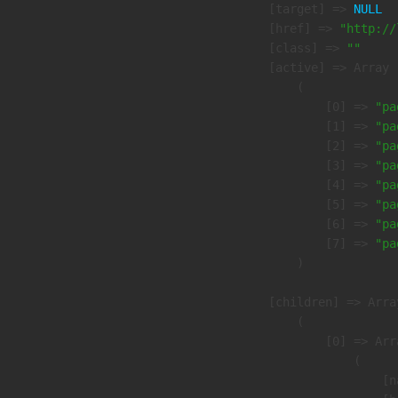
            [target] => 
NULL
            [href] => 
"http://
            [class] => 
""
            [active] => Array

                (

                    [0] => 
"pa
                    [1] => 
"pa
                    [2] => 
"pa
                    [3] => 
"pa
                    [4] => 
"pa
                    [5] => 
"pa
                    [6] => 
"pa
                    [7] => 
"pa
                )

            [children] => Array
                (

                    [0] => Arra
                        (

                            [n