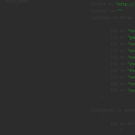
main_menu
            [href] => 
"http://
            [class] => 
""
            [active] => Array

                (

                    [0] => 
"ev
                    [1] => 
"pa
                    [2] => 
"ev
                    [3] => 
"ev
                    [4] => 
"ev
                    [5] => 
"ev
                    [6] => 
"ev
                    [7] => 
"ev
                    [8] => 
"ev
                    [9] => 
"ev
                )

            [children] => Array
                (

                    [0] => Arra
                        (
