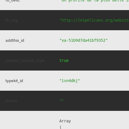
fb_img
"http://lespelicans.org/websit
addthis_id
"xa-51b9d7da41bf9352"
addthis_default_style
true
typekit_id
"isn4dkj"
theme
""
Array

(
