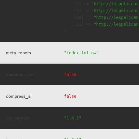
    [8] => 
"http://lespelicans
    [9] => 
"http://lespelicans
    [10] => 
"http://lespelican
    [11] => 
"http://lespelican
meta_robots
"index,follow"
compress_css
false
compress_js
false
css_version
"1.4.1"