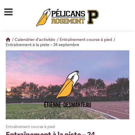
Accueil
À propos
/
Calendrier d'activités
/
Entraînement course à pied
/
Calendrier d'activités
Entraînement à la piste – 24 septembre
Boutique
Devenir membre
Entraînement course à pied
Entraînement à la piste – 24