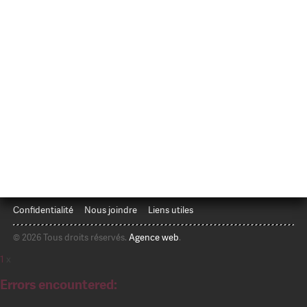
Confidentialité
Nous joindre
Liens utiles
© 2026 Tous droits réservés.
Agence web
.
1
x
Errors encountered: