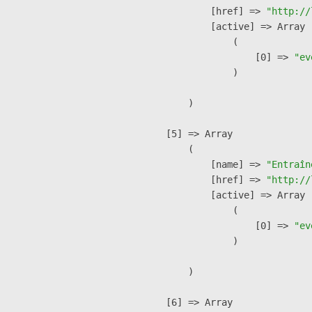
            [href] => 
"http://
            [active] => Array

                (

                    [0] => 
"ev
                )

        )

    [5] => Array

        (

            [name] => 
"Entraîn
            [href] => 
"http://
            [active] => Array

                (

                    [0] => 
"ev
                )

        )

    [6] => Array
