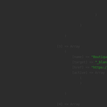
                               
                        )

                )

        )

    [3] => Array

        (

            [name] => 
"Boutiqu
            [target] => 
"_blan
            [href] => 
"https:/
            [active] => Array

                (

                )

        )

    [4] => Array
