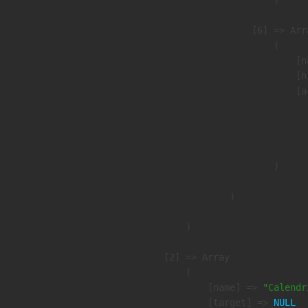
                    [6] => Arra
                        (

                            [n
                            [h
                            [a
                               
                              
                               
                        )

                )

        )

    [2] => Array

        (

            [name] => 
"Calendr
            [target] => 
NULL