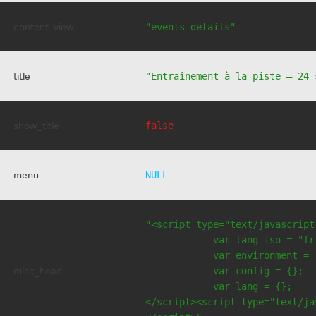
content_view
"events-details"
title
"Entraînement à la piste – 24 
show_title
false
menu
NULL
"<script type="text/javascript
            var lang_iso = "fr"
            var environment = 
misc_head
            var config = {};

            var lang = {};

</script><script type="text/jav