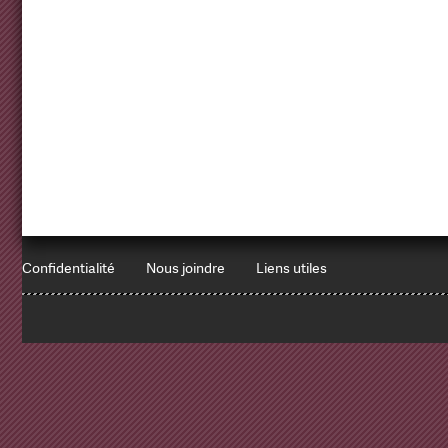
Confidentialité
Nous joindre
Liens utiles
1
x
Errors encountered: