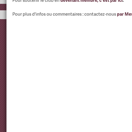
Pour soutenir le club en
devenant membre, c'est par ici
.
Pour plus d'infos ou commentaires : contactez-nous
par Me