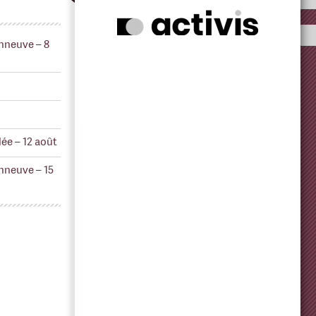
nneuve – 8
ée – 12 août
nneuve – 15