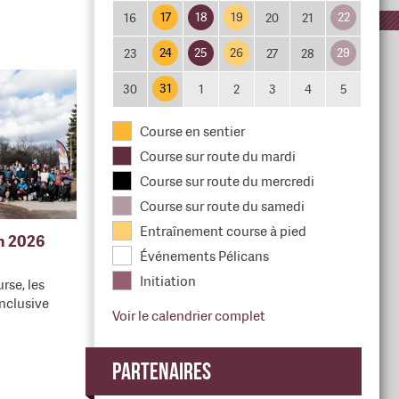
17
18
19
22
16
20
21
24
25
26
29
23
27
28
31
30
1
2
3
4
5
Course en sentier
Course sur route du mardi
Course sur route du mercredi
Course sur route du samedi
Entraînement course à pied
en 2026
Événements Pélicans
Initiation
rse, les
nclusive
Voir le calendrier complet
Partenaires