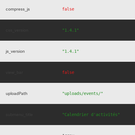
compress_js
false
css_version
"1.4.1"
js_version
"1.4.1"
view_bar
false
uploadPath
"uploads/events/"
submenu_title
"Calendrier d'activités"