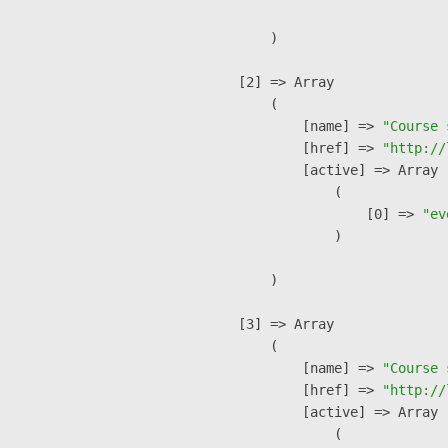
        )

    [2] => Array

        (

            [name] => 
"Course 
            [href] => 
"http://
            [active] => Array

                (

                    [0] => 
"ev
                )

        )

    [3] => Array

        (

            [name] => 
"Course 
            [href] => 
"http://
            [active] => Array

                (
