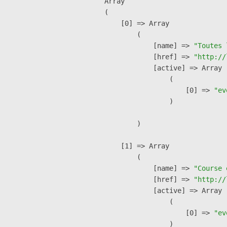
Array

(

    [0] => Array

        (

            [name] => 
"Toutes 
            [href] => 
"http://
            [active] => Array

                (

                    [0] => 
"ev
                )

        )

    [1] => Array

        (

            [name] => 
"Course 
            [href] => 
"http://
            [active] => Array

                (

                    [0] => 
"ev
                )
