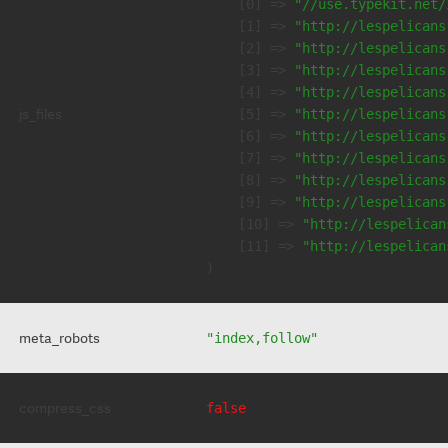
    [0] => 
"//use.typekit.net/
    [1] => 
"http://lespelicans
    [2] => 
"http://lespelicans
    [3] => 
"http://lespelicans
    [4] => 
"http://lespelicans
js_files
    [5] => 
"http://lespelicans
    [6] => 
"http://lespelicans
    [7] => 
"http://lespelicans
    [8] => 
"http://lespelicans
    [9] => 
"http://lespelicans
    [10] => 
"http://lespelican
    [11] => 
"http://lespelican
meta_robots
"index,follow"
compress_css
false