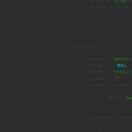
            [href] => 
"https:/
            [active] => Array

                (

                )

        )

    [4] => Array

        (

            [name] => 
"Devenir
            [target] => 
NULL
            [href] => 
"http://
            [class] => 
""
            [active] => Array

                (

                    [0] => 
"pa
                )

            [children] => Array
                (

                )
