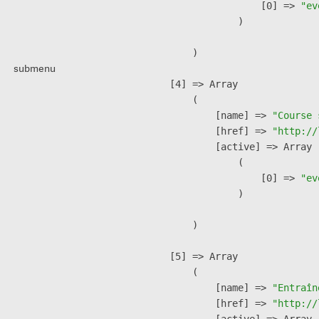
                    [0] => 
"ev
                )

        )

submenu
    [4] => Array

        (

            [name] => 
"Course 
            [href] => 
"http://
            [active] => Array

                (

                    [0] => 
"ev
                )

        )

    [5] => Array

        (

            [name] => 
"Entraîn
            [href] => 
"http://
            [active] => Array
