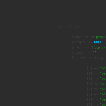
                )

        )

    [1] => Array

        (

            [name] => 
"À propo
            [target] => 
NULL
            [href] => 
"http://
            [class] => 
""
            [active] => Array

                (

                    [0] => 
"pa
                    [1] => 
"pa
                    [2] => 
"pa
                    [3] => 
"pa
                    [4] => 
"pa
                    [5] => 
"pa
                    [6] => 
"pa
                    [7] => 
"pa