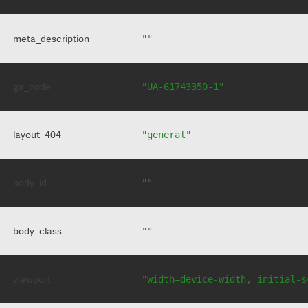
meta_description
""
ga_code
"UA-61743350-1"
layout_404
"general"
body_id
""
body_class
""
viewport
"width=device-width, initial-s