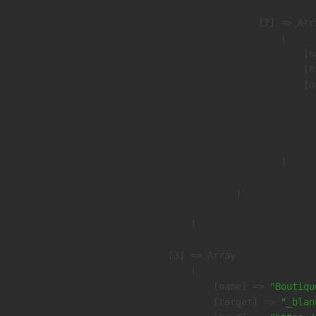
                    [7] => Arra
                        (

                            [n
                            [h
                            [a
                               
                              
                               
                        )

                )

        )

    [3] => Array

        (

            [name] => 
"Boutiqu
            [target] => 
"_blan