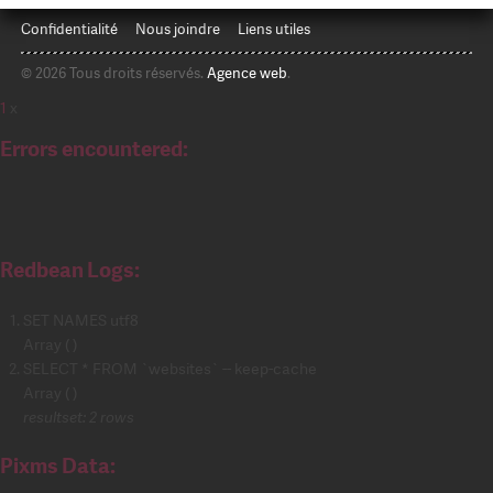
Confidentialité
Nous joindre
Liens utiles
© 2026 Tous droits réservés.
Agence web
.
1
x
Errors encountered:
Redbean Logs:
SET NAMES utf8
Array ( )
SELECT * FROM `websites` -- keep-cache
Array ( )
resultset: 2 rows
Pixms Data: