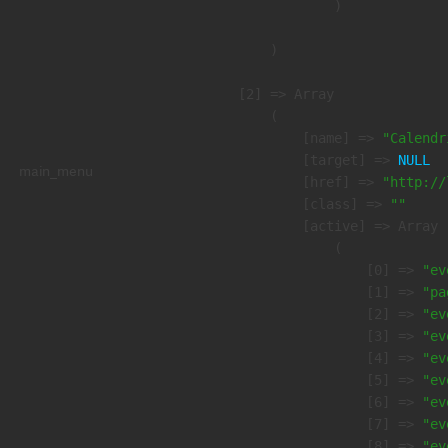
                )

        )

    [2] => Array

        (

            [name] => 
"Calendr
            [target] => 
NULL
main_menu
            [href] => 
"http://
            [class] => 
""
            [active] => Array

                (

                    [0] => 
"ev
                    [1] => 
"pa
                    [2] => 
"ev
                    [3] => 
"ev
                    [4] => 
"ev
                    [5] => 
"ev
                    [6] => 
"ev
                    [7] => 
"ev
                    [8] => 
"ev