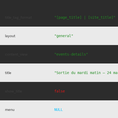
title_tag_format
"[page_title] | [site_title]"
layout
"general"
content_view
"events-details"
title
"Sortie du mardi matin – 24 ma
show_title
false
menu
NULL