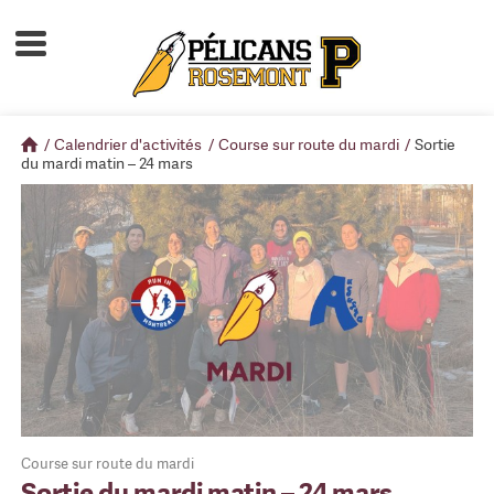
Accueil
À propos
/
Calendrier d'activités
/
Course sur route du mardi
/
Sortie
Calendrier d'activités
du mardi matin – 24 mars
Boutique
Devenir membre
Course sur route du mardi
Sortie du mardi matin – 24 mars