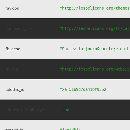
favicon
"http://lespelicans.org/themes
canonical_link
"http://lespelicans.org/fr/cal
fb_desc
"Partez la journ&eacute;e du b
fb_img
"http://lespelicans.org/websit
addthis_id
"xa-51b9d7da41bf9352"
addthis_default_style
true
typekit_id
"isn4dkj"