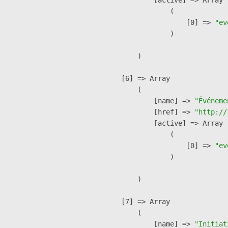
                (

                    [0] => 
"ev
                )

        )

    [6] => Array

        (

            [name] => 
"Événeme
            [href] => 
"http://
            [active] => Array

                (

                    [0] => 
"ev
                )

        )

    [7] => Array

        (

            [name] => 
"Initiat