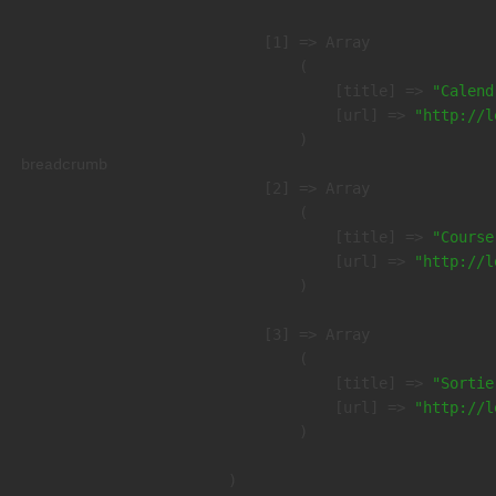
    [1] => Array

        (

            [title] => 
"Calend
            [url] => 
"http://l
        )

breadcrumb
    [2] => Array

        (

            [title] => 
"Course
            [url] => 
"http://l
        )

    [3] => Array

        (

            [title] => 
"Sortie
            [url] => 
"http://l
        )
