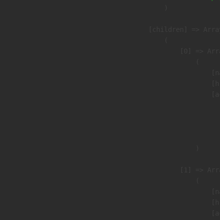
                )

            [children] => Array
                (

                    [0] => Arra
                        (

                            [n
                            [h
                            [a
                               
                              
                               
                        )

                    [1] => Arra
                        (

                            [n
                            [h
                            [a