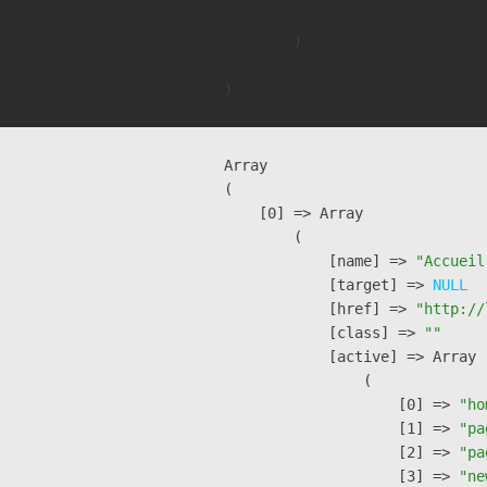
        )

Array

(

    [0] => Array

        (

            [name] => 
"Accueil
            [target] => 
NULL
            [href] => 
"http://
            [class] => 
""
            [active] => Array

                (

                    [0] => 
"ho
                    [1] => 
"pa
                    [2] => 
"pa
                    [3] => 
"ne