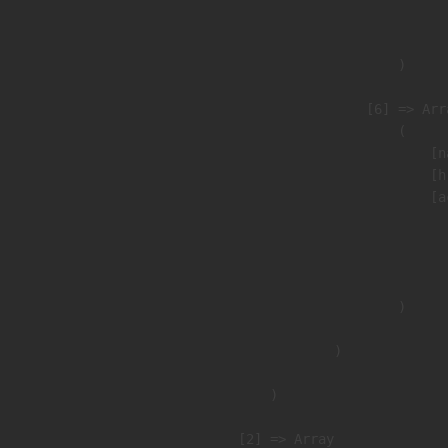
                               
                        )

                    [6] => Arra
                        (

                            [n
                            [h
                            [a
                               
                              
                               
                        )

                )

        )

    [2] => Array
