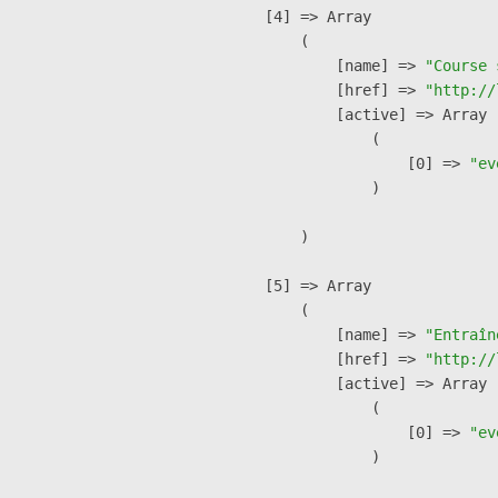
    [4] => Array

        (

            [name] => 
"Course 
            [href] => 
"http://
            [active] => Array

                (

                    [0] => 
"ev
                )

        )

    [5] => Array

        (

            [name] => 
"Entraîn
            [href] => 
"http://
            [active] => Array

                (

                    [0] => 
"ev
                )
