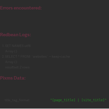
Errors encountered:
Redbean Logs:
SET NAMES utf8
Array ( )
SELECT * FROM `websites` -- keep-cache
Array ( )
resultset: 2 rows
Pixms Data:
title_tag_format
"[page_title] | [site_title]"