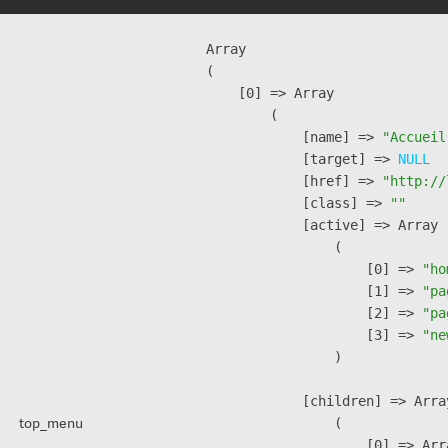
Array

(

    [0] => Array

        (

            [name] => 
"Accueil
            [target] => 
NULL
            [href] => 
"http://
            [class] => 
""
            [active] => Array

                (

                    [0] => 
"ho
                    [1] => 
"pa
                    [2] => 
"pa
                    [3] => 
"ne
                )

            [children] => Array
top_menu
                (

                    [0] => Arra