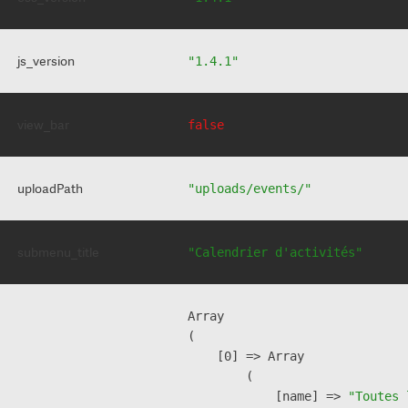
js_version
"1.4.1"
view_bar
false
uploadPath
"uploads/events/"
submenu_title
"Calendrier d'activités"
Array

(

    [0] => Array

        (

            [name] => 
"Toutes 