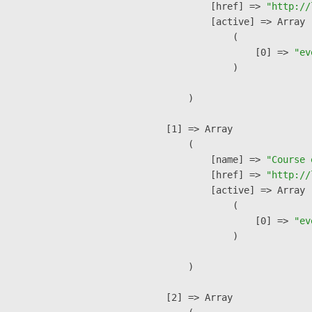
            [href] => 
"http://
            [active] => Array

                (

                    [0] => 
"ev
                )

        )

    [1] => Array

        (

            [name] => 
"Course 
            [href] => 
"http://
            [active] => Array

                (

                    [0] => 
"ev
                )

        )

    [2] => Array
