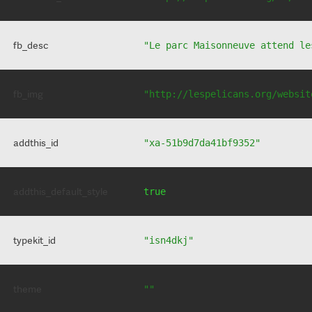
fb_desc
"Le parc Maisonneuve attend le
fb_img
"http://lespelicans.org/websit
addthis_id
"xa-51b9d7da41bf9352"
addthis_default_style
true
typekit_id
"isn4dkj"
theme
""