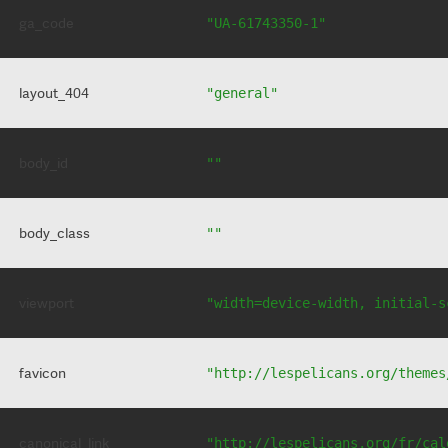
ga_code
"UA-61743350-1"
layout_404
"general"
body_id
""
body_class
""
viewport
"width=device-width, initial-s
favicon
"http://lespelicans.org/themes
canonical_link
"http://lespelicans.org/fr/cal