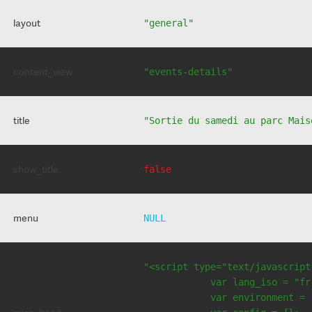
layout
"general"
content_view
"events-details"
title
"Sortie du samedi au parc Mais
show_title
false
menu
NULL
"<script type="text/javascript
            var lang_iso = "fr"
            var environment = 