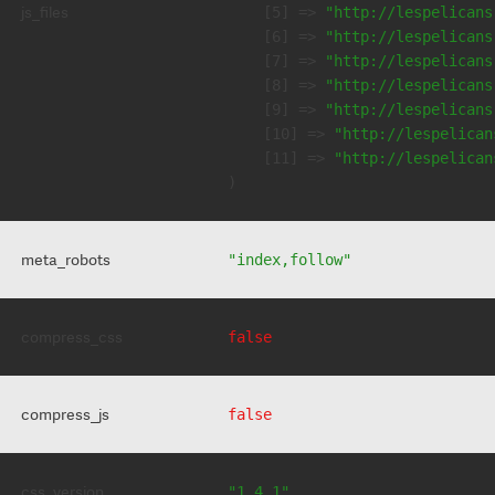
js_files
    [5] => 
"http://lespelicans
    [6] => 
"http://lespelicans
    [7] => 
"http://lespelicans
    [8] => 
"http://lespelicans
    [9] => 
"http://lespelicans
    [10] => 
"http://lespelican
    [11] => 
"http://lespelican
meta_robots
"index,follow"
compress_css
false
compress_js
false
css_version
"1.4.1"