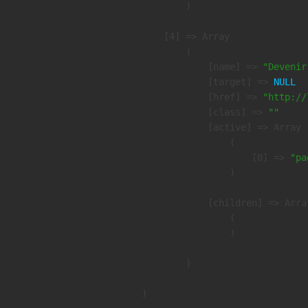
        )

    [4] => Array

        (

            [name] => 
"Devenir
            [target] => 
NULL
            [href] => 
"http://
            [class] => 
""
            [active] => Array

                (

                    [0] => 
"pa
                )

            [children] => Array
                (

                )

        )
