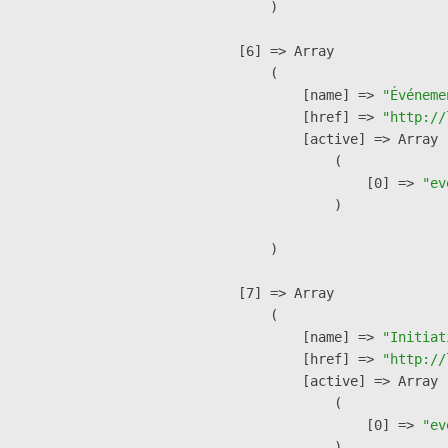
        )

    [6] => Array

        (

            [name] => 
"Événeme
            [href] => 
"http://
            [active] => Array

                (

                    [0] => 
"ev
                )

        )

    [7] => Array

        (

            [name] => 
"Initiat
            [href] => 
"http://
            [active] => Array

                (

                    [0] => 
"ev
                )
