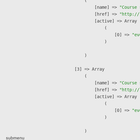
        (

            [name] => 
"Course 
            [href] => 
"http://
            [active] => Array

                (

                    [0] => 
"ev
                )

        )

    [3] => Array

        (

            [name] => 
"Course 
            [href] => 
"http://
            [active] => Array

                (

                    [0] => 
"ev
                )

        )

submenu