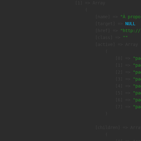
    [1] => Array

        (

            [name] => 
"À propo
            [target] => 
NULL
            [href] => 
"http://
            [class] => 
""
            [active] => Array

                (

                    [0] => 
"pa
                    [1] => 
"pa
                    [2] => 
"pa
                    [3] => 
"pa
                    [4] => 
"pa
                    [5] => 
"pa
                    [6] => 
"pa
                    [7] => 
"pa
                )

            [children] => Array
                (
