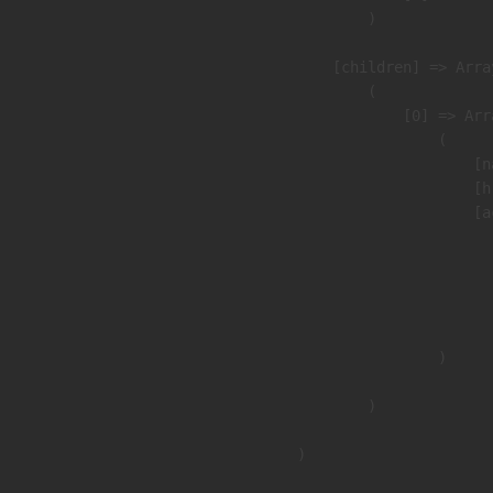
                )

            [children] => Array
                (

                    [0] => Arra
                        (

                            [n
                            [h
                            [a
                               
                              
                              
                               
                        )

                )

        )
