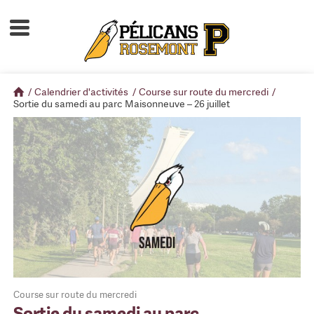
Accueil
À propos
/
Calendrier d'activités
/
Course sur route du mercredi
/
Calendrier d'activités
Sortie du samedi au parc Maisonneuve – 26 juillet
Boutique
Devenir membre
Course sur route du mercredi
Sortie du samedi au parc