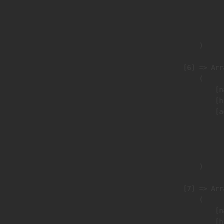
                               
                              
                               
                        )

                    [6] => Arra
                        (

                            [n
                            [h
                            [a
                               
                              
                               
                        )

                    [7] => Arra
                        (

                            [n
                            [h