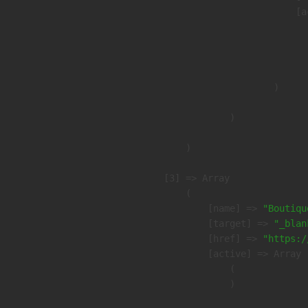
                            [a
                               
                              
                               
                        )

                )

        )

    [3] => Array

        (

            [name] => 
"Boutiqu
            [target] => 
"_blan
            [href] => 
"https:/
            [active] => Array

                (

                )
