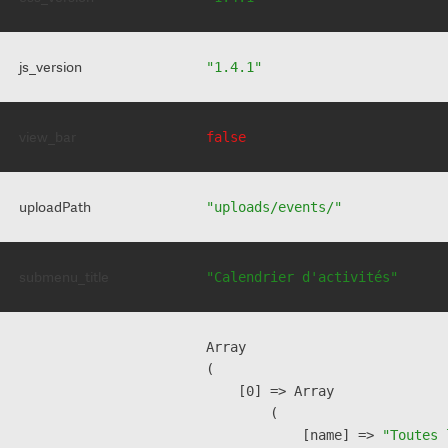
js_version
"1.4.1"
view_bar
false
uploadPath
"uploads/events/"
submenu_title
"Calendrier d'activités"
Array

(

    [0] => Array

        (

            [name] => 
"Toutes 