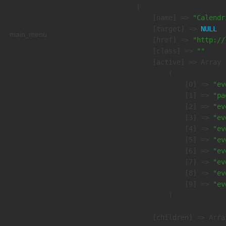
        (

            [name] => 
"Calendr
            [target] => 
NULL
main_menu
            [href] => 
"http://
            [class] => 
""
            [active] => Array

                (

                    [0] => 
"ev
                    [1] => 
"pa
                    [2] => 
"ev
                    [3] => 
"ev
                    [4] => 
"ev
                    [5] => 
"ev
                    [6] => 
"ev
                    [7] => 
"ev
                    [8] => 
"ev
                    [9] => 
"ev
                )

            [children] => Array