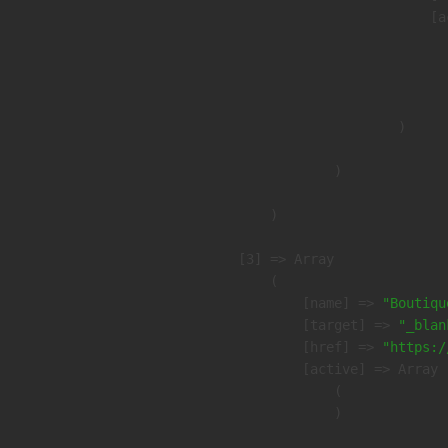
                            [a
                               
                              
                               
                        )

                )

        )

    [3] => Array

        (

            [name] => 
"Boutiqu
            [target] => 
"_blan
            [href] => 
"https:/
            [active] => Array

                (

                )
