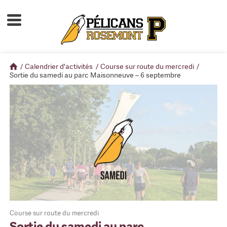
Accueil
À propos
/
Calendrier d'activités
/
Course sur route du mercredi
/
Calendrier d'activités
Sortie du samedi au parc Maisonneuve – 6 septembre
Boutique
Devenir membre
Course sur route du mercredi
Sortie du samedi au parc