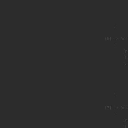
                               
                              
                               
                        )

                    [6] => Arra
                        (

                            [n
                            [h
                            [a
                               
                              
                               
                        )

                    [7] => Arra
                        (

                            [n
                            [h