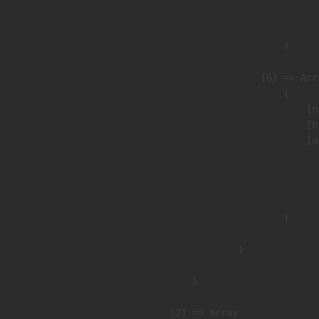
                               
                        )

                    [6] => Arra
                        (

                            [n
                            [h
                            [a
                               
                              
                               
                        )

                )

        )

    [2] => Array
