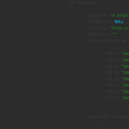
    [1] => Array

        (

            [name] => 
"À propo
            [target] => 
NULL
            [href] => 
"http://
            [class] => 
""
            [active] => Array

                (

                    [0] => 
"pa
                    [1] => 
"pa
                    [2] => 
"pa
                    [3] => 
"pa
                    [4] => 
"pa
                    [5] => 
"pa
                    [6] => 
"pa
                    [7] => 
"pa
                )

            [children] => Array
                (
