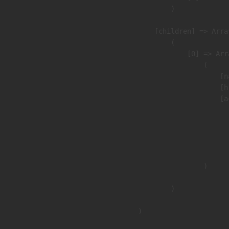
                )

            [children] => Array
                (

                    [0] => Arra
                        (

                            [n
                            [h
                            [a
                               
                              
                              
                               
                        )

                )

        )
