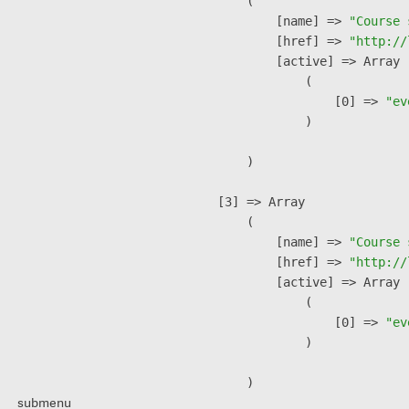
        (

            [name] => 
"Course 
            [href] => 
"http://
            [active] => Array

                (

                    [0] => 
"ev
                )

        )

    [3] => Array

        (

            [name] => 
"Course 
            [href] => 
"http://
            [active] => Array

                (

                    [0] => 
"ev
                )

        )

submenu