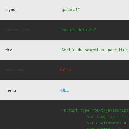
layout
"general"
content_view
"events-details"
title
"Sortie du samedi au parc Mais
show_title
false
menu
NULL
"<script type="text/javascript
            var lang_iso = "fr"
            var environment = 