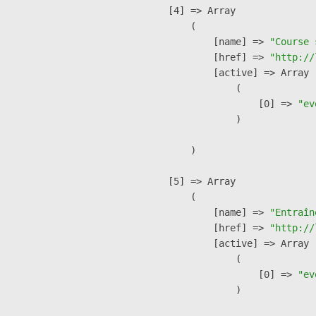
    [4] => Array

        (

            [name] => 
"Course 
            [href] => 
"http://
            [active] => Array

                (

                    [0] => 
"ev
                )

        )

    [5] => Array

        (

            [name] => 
"Entraîn
            [href] => 
"http://
            [active] => Array

                (

                    [0] => 
"ev
                )
