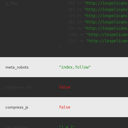
js_files
    [5] => 
"http://lespelicans
    [6] => 
"http://lespelicans
    [7] => 
"http://lespelicans
    [8] => 
"http://lespelicans
    [9] => 
"http://lespelicans
    [10] => 
"http://lespelican
    [11] => 
"http://lespelican
meta_robots
"index,follow"
compress_css
false
compress_js
false
css_version
"1.4.1"