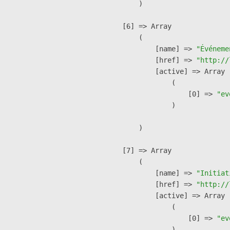
        )

    [6] => Array

        (

            [name] => 
"Événeme
            [href] => 
"http://
            [active] => Array

                (

                    [0] => 
"ev
                )

        )

    [7] => Array

        (

            [name] => 
"Initiat
            [href] => 
"http://
            [active] => Array

                (

                    [0] => 
"ev
                )
