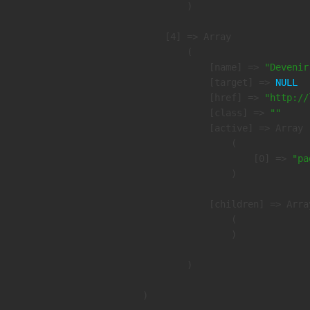
        )

    [4] => Array

        (

            [name] => 
"Devenir
            [target] => 
NULL
            [href] => 
"http://
            [class] => 
""
            [active] => Array

                (

                    [0] => 
"pa
                )

            [children] => Array
                (

                )

        )
