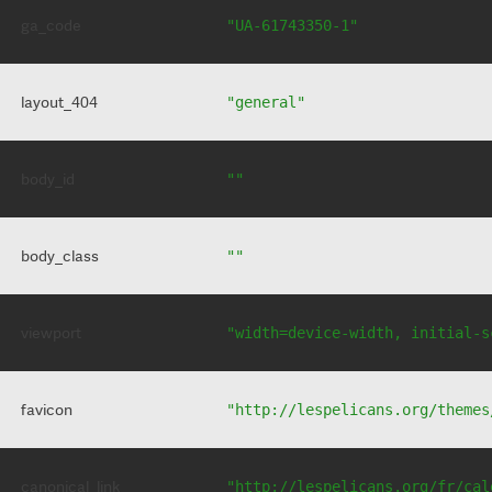
ga_code
"UA-61743350-1"
layout_404
"general"
body_id
""
body_class
""
viewport
"width=device-width, initial-s
favicon
"http://lespelicans.org/themes
canonical_link
"http://lespelicans.org/fr/cal