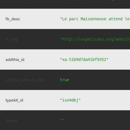
fb_desc
"Le parc Maisonneuve attend le
fb_img
"http://lespelicans.org/websit
addthis_id
"xa-51b9d7da41bf9352"
addthis_default_style
true
typekit_id
"isn4dkj"
theme
""