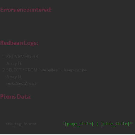
Errors encountered:
Redbean Logs:
SET NAMES utf8
Array ( )
SELECT * FROM `websites` -- keep-cache
Array ( )
resultset: 2 rows
Pixms Data:
title_tag_format
"[page_title] | [site_title]"