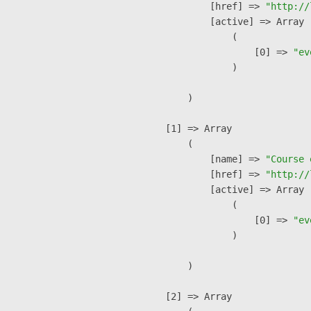
            [href] => 
"http://
            [active] => Array

                (

                    [0] => 
"ev
                )

        )

    [1] => Array

        (

            [name] => 
"Course 
            [href] => 
"http://
            [active] => Array

                (

                    [0] => 
"ev
                )

        )

    [2] => Array
