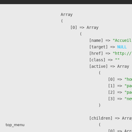
Array

(

    [0] => Array

        (

            [name] => 
"Accueil
            [target] => 
NULL
            [href] => 
"http://
            [class] => 
""
            [active] => Array

                (

                    [0] => 
"ho
                    [1] => 
"pa
                    [2] => 
"pa
                    [3] => 
"ne
                )

            [children] => Array
top_menu
                (

                    [0] => Arra