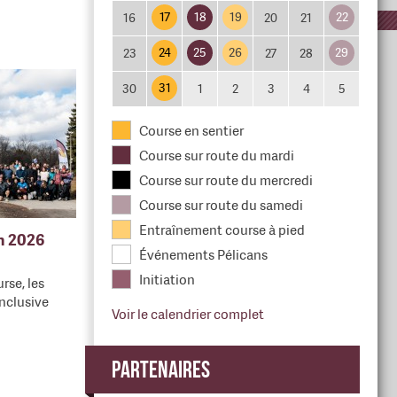
17
18
19
22
16
20
21
24
25
26
29
23
27
28
31
30
1
2
3
4
5
Course en sentier
Course sur route du mardi
Course sur route du mercredi
Course sur route du samedi
Entraînement course à pied
en 2026
Événements Pélicans
Initiation
rse, les
nclusive
Voir le calendrier complet
Partenaires