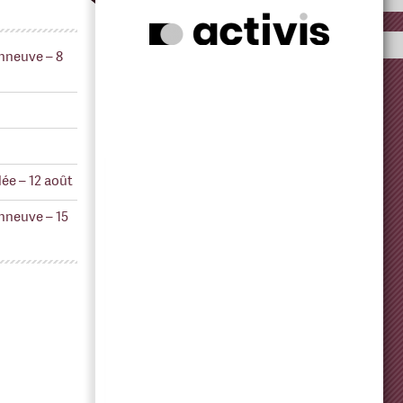
nneuve – 8
ée – 12 août
nneuve – 15