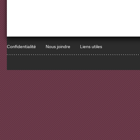
Confidentialité
Nous joindre
Liens utiles
1
x
Errors encountered:
Redbean Logs:
SET NAMES utf8