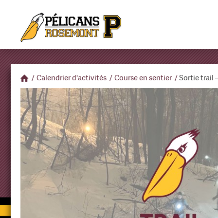
/
Calendrier d'activités
/
Course en sentier
/
Sortie trail