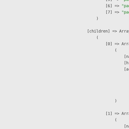
                    [6] => 
"pa
                    [7] => 
"pa
                )

            [children] => Array
                (

                    [0] => Arra
                        (

                            [n
                            [h
                            [a
                               
                              
                               
                        )

                    [1] => Arra
                        (

                            [n