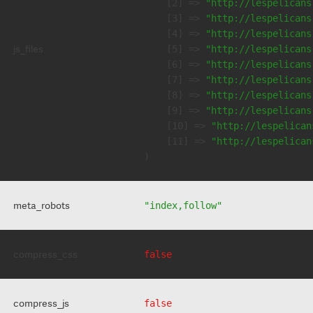
    [2] => 
"http://lespelicans
    [3] => 
"http://lespelicans
    [4] => 
"http://lespelicans
js_files
    [5] => 
"http://lespelicans
    [6] => 
"http://lespelicans
    [7] => 
"http://lespelicans
    [8] => 
"http://lespelicans
    [9] => 
"http://lespelicans
    [10] => 
"http://lespelican
    [11] => 
"http://lespelican
meta_robots
"index,follow"
compress_css
false
compress_js
false