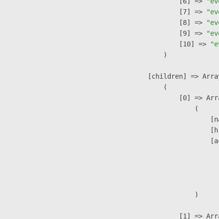
                    [6] => 
"ev
                    [7] => 
"ev
                    [8] => 
"ev
                    [9] => 
"ev
                    [10] => 
"e
                )

            [children] => Array
                (

                    [0] => Arra
                        (

                            [n
                            [h
                            [a
                               
                              
                               
                        )

                    [1] => Arra