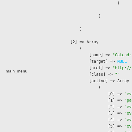
                        )

                )

        )

    [2] => Array

        (

            [name] => 
"Calendr
            [target] => 
NULL
            [href] => 
"http://
main_menu
            [class] => 
""
            [active] => Array

                (

                    [0] => 
"ev
                    [1] => 
"pa
                    [2] => 
"ev
                    [3] => 
"ev
                    [4] => 
"ev
                    [5] => 
"ev