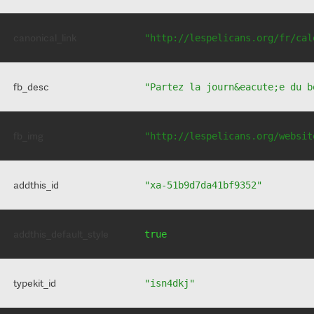
canonical_link
"http://lespelicans.org/fr/cal
fb_desc
"Partez la journ&eacute;e du b
fb_img
"http://lespelicans.org/websit
addthis_id
"xa-51b9d7da41bf9352"
addthis_default_style
true
typekit_id
"isn4dkj"