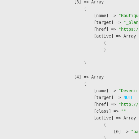
    [3] => Array

        (

            [name] => 
"Boutiqu
            [target] => 
"_blan
            [href] => 
"https:/
            [active] => Array

                (

                )

        )

    [4] => Array

        (

            [name] => 
"Devenir
            [target] => 
NULL
            [href] => 
"http://
            [class] => 
""
            [active] => Array

                (

                    [0] => 
"pa
                )
