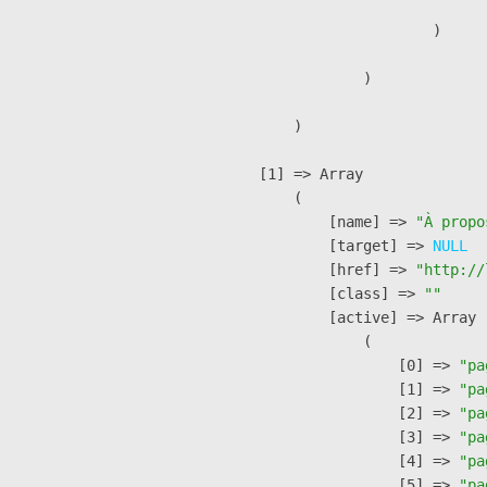
                        )

                )

        )

    [1] => Array

        (

            [name] => 
"À propo
            [target] => 
NULL
            [href] => 
"http://
            [class] => 
""
            [active] => Array

                (

                    [0] => 
"pa
                    [1] => 
"pa
                    [2] => 
"pa
                    [3] => 
"pa
                    [4] => 
"pa
                    [5] => 
"pa