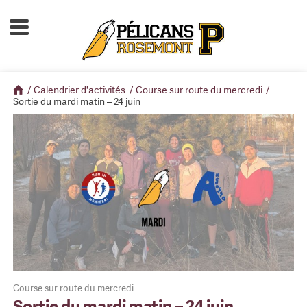
Accueil
À propos
/
Calendrier d'activités
/
Course sur route du mercredi
/
Calendrier d'activités
Sortie du mardi matin – 24 juin
Boutique
Devenir membre
Course sur route du mercredi
Sortie du mardi matin – 24 juin