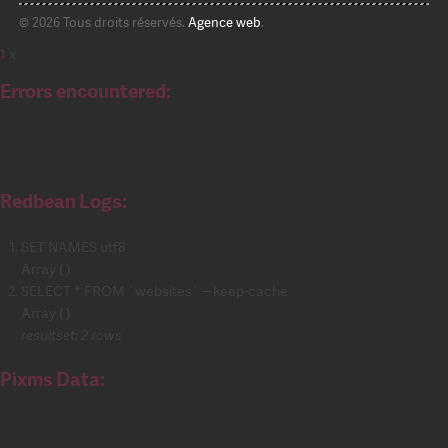
© 2026 Tous droits réservés.
Agence web
.
1
x
Errors encountered:
Redbean Logs:
SET NAMES utf8
Array ( )
SELECT * FROM `websites` -- keep-cache
Array ( )
resultset: 2 rows
Pixms Data: