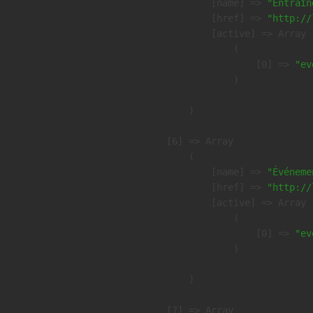
            [name] => 
"Entraîn
            [href] => 
"http://
            [active] => Array

                (

                    [0] => 
"ev
                )

        )

    [6] => Array

        (

            [name] => 
"Événeme
            [href] => 
"http://
            [active] => Array

                (

                    [0] => 
"ev
                )

        )

    [7] => Array
