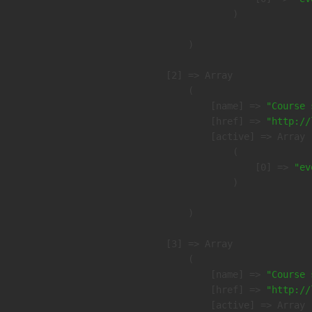
                )

        )

    [2] => Array

        (

            [name] => 
"Course 
            [href] => 
"http://
            [active] => Array

                (

                    [0] => 
"ev
                )

        )

    [3] => Array

        (

            [name] => 
"Course 
            [href] => 
"http://
            [active] => Array
