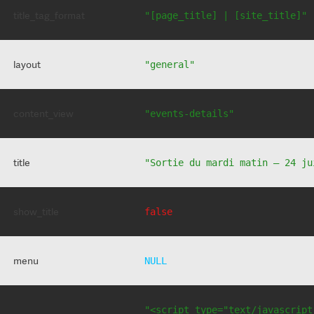
title_tag_format
"[page_title] | [site_title]"
layout
"general"
content_view
"events-details"
title
"Sortie du mardi matin – 24 ju
show_title
false
menu
NULL
"<script type="text/javascript