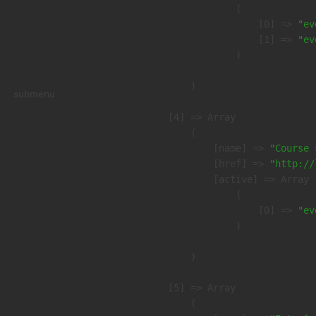
                (

                    [0] => 
"ev
                    [1] => 
"ev
                )

        )

submenu
    [4] => Array

        (

            [name] => 
"Course 
            [href] => 
"http://
            [active] => Array

                (

                    [0] => 
"ev
                )

        )

    [5] => Array

        (
