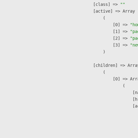
            [class] => 
""
            [active] => Array

                (

                    [0] => 
"ho
                    [1] => 
"pa
                    [2] => 
"pa
                    [3] => 
"ne
                )

            [children] => Array
                (

                    [0] => Arra
                        (

                            [n
                            [h
                            [a
                               
                              
                              
                               