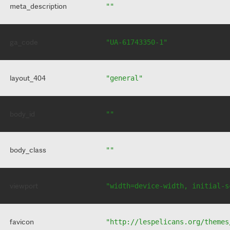
meta_description
""
ga_code
"UA-61743350-1"
layout_404
"general"
body_id
""
body_class
""
viewport
"width=device-width, initial-s
favicon
"http://lespelicans.org/themes