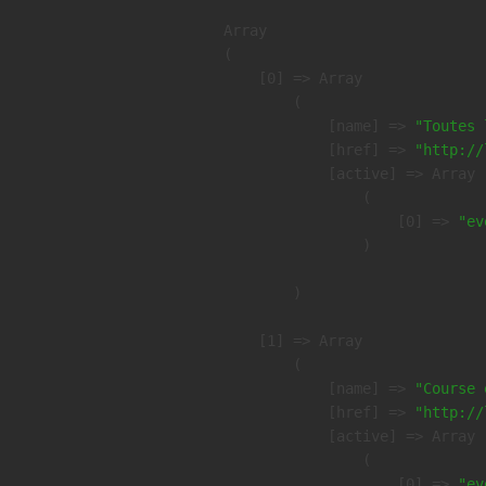
Array

(

    [0] => Array

        (

            [name] => 
"Toutes 
            [href] => 
"http://
            [active] => Array

                (

                    [0] => 
"ev
                )

        )

    [1] => Array

        (

            [name] => 
"Course 
            [href] => 
"http://
            [active] => Array

                (

                    [0] => 
"ev