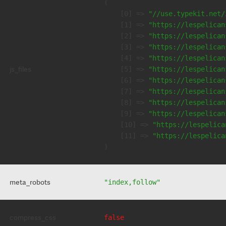
(

    [0] => 
"//use.typekit.net/
    [1] => 
"https://lespelican
    [2] => 
"https://lespelican
    [3] => 
"https://lespelican
    [4] => 
"https://lespelican
js_files
    [5] => 
"https://lespelican
    [6] => 
"https://lespelican
    [7] => 
"https://lespelican
    [8] => 
"https://lespelican
    [9] => 
"https://lespelican
    [10] => 
"https://lespelica
    [11] => 
"https://lespelica
meta_robots
"index,follow"
compress_css
false