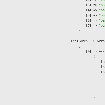
                    [3] => 
"pa
                    [4] => 
"pa
                    [5] => 
"pa
                    [6] => 
"pa
                    [7] => 
"pa
                )

            [children] => Array
                (

                    [0] => Arra
                        (

                            [n
                            [h
                            [a
                               
                              
                               
                        )
