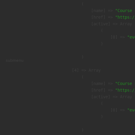
        (

            [name] => 
"Course 
            [href] => 
"https:/
            [active] => Array

                (

                    [0] => 
"ev
                )

        )

submenu
    [4] => Array

        (

            [name] => 
"Course 
            [href] => 
"https:/
            [active] => Array

                (

                    [0] => 
"ev
                )

        )
