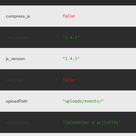
compress_js
false
css_version
"1.4.1"
js_version
"1.4.1"
view_bar
false
uploadPath
"uploads/events/"
section_title
"Calendrier d'activités"