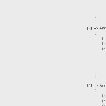
                              
                               
                        )

                    [3] => Arra
                        (

                            [n
                            [h
                            [a
                               
                              
                               
                        )

                    [4] => Arra
                        (

                            [n
                            [h