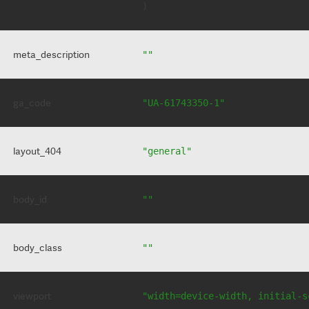
meta_description
""
ga_code
"UA-61743350-1"
layout_404
"general"
body_id
""
body_class
""
viewport
"width=device-width, initial-s