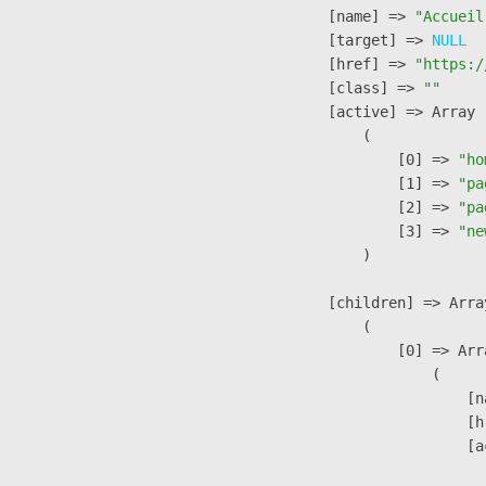
            [name] => 
"Accueil
            [target] => 
NULL
            [href] => 
"https:/
            [class] => 
""
            [active] => Array

                (

                    [0] => 
"ho
                    [1] => 
"pa
                    [2] => 
"pa
                    [3] => 
"ne
                )

            [children] => Array
                (

                    [0] => Arra
                        (

                            [n
                            [h
                            [a
                               