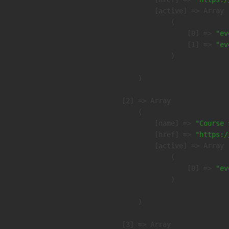
            [active] => Array

                (

                    [0] => 
"ev
                    [1] => 
"ev
                )

        )

    [2] => Array

        (

            [name] => 
"Course 
            [href] => 
"https:/
            [active] => Array

                (

                    [0] => 
"ev
                )

        )

    [3] => Array
