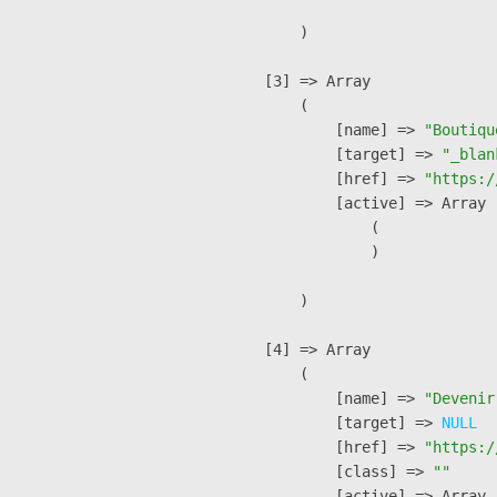
        )

    [3] => Array

        (

            [name] => 
"Boutiqu
            [target] => 
"_blan
            [href] => 
"https:/
            [active] => Array

                (

                )

        )

    [4] => Array

        (

            [name] => 
"Devenir
            [target] => 
NULL
            [href] => 
"https:/
            [class] => 
""
            [active] => Array
