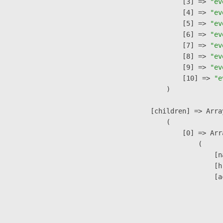
                    [3] => 
"ev
                    [4] => 
"ev
                    [5] => 
"ev
                    [6] => 
"ev
                    [7] => 
"ev
                    [8] => 
"ev
                    [9] => 
"ev
                    [10] => 
"e
                )

            [children] => Array
                (

                    [0] => Arra
                        (

                            [n
                            [h
                            [a
                               
                              
                               