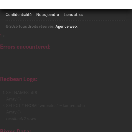
Confidentialité
Nous joindre
Liens utiles
© 2026 Tous droits réservés.
Agence web
.
1
x
Errors encountered:
Redbean Logs:
SET NAMES utf8
Array ( )
SELECT * FROM `websites` -- keep-cache
Array ( )
resultset: 2 rows
Pixms Data: