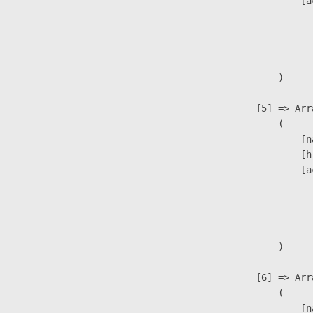
                            [a
                               
                              
                               
                        )

                    [5] => Arra
                        (

                            [n
                            [h
                            [a
                               
                              
                               
                        )

                    [6] => Arra
                        (

                            [n