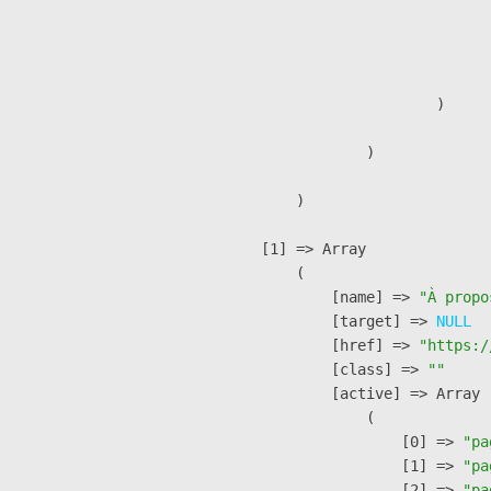
                              
                              
                               
                        )

                )

        )

    [1] => Array

        (

            [name] => 
"À propo
            [target] => 
NULL
            [href] => 
"https:/
            [class] => 
""
            [active] => Array

                (

                    [0] => 
"pa
                    [1] => 
"pa
                    [2] => 
"pa