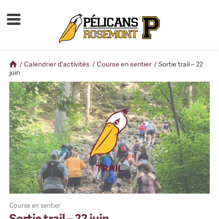
Accueil
À propos
/
Calendrier d'activités
/
Course en sentier
/
Sortie trail – 22
Calendrier d'activités
juin
Boutique
Devenir membre
Course en sentier
Sortie trail – 22 juin