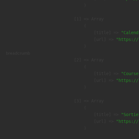
        )

    [1] => Array

        (

            [title] => 
"Calend
            [url] => 
"https://
        )

breadcrumb
    [2] => Array

        (

            [title] => 
"Course
            [url] => 
"https://
        )

    [3] => Array

        (

            [title] => 
"Sortie
            [url] => 
"https://
        )
