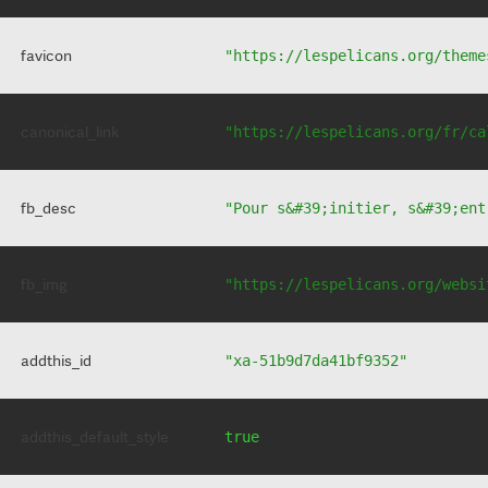
favicon
"https://lespelicans.org/theme
canonical_link
"https://lespelicans.org/fr/ca
fb_desc
"Pour s&#39;initier, s&#39;ent
fb_img
"https://lespelicans.org/websi
addthis_id
"xa-51b9d7da41bf9352"
addthis_default_style
true