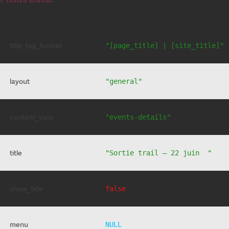
title_tag_format
"[page_title] | [site_title]"
layout
"general"
content_view
"events-details"
title
"Sortie trail – 22 juin  "
show_title
false
menu
NULL