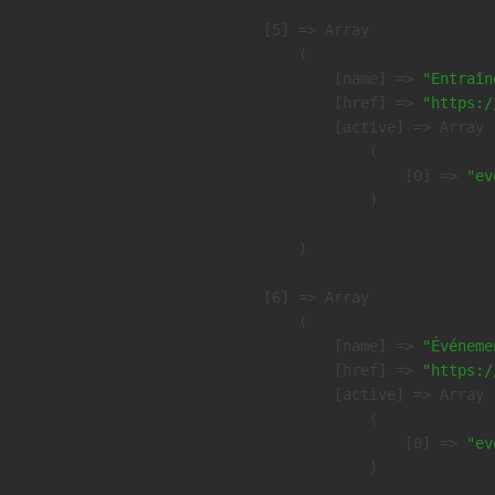
    [5] => Array

        (

            [name] => 
"Entraîn
            [href] => 
"https:/
            [active] => Array

                (

                    [0] => 
"ev
                )

        )

    [6] => Array

        (

            [name] => 
"Événeme
            [href] => 
"https:/
            [active] => Array

                (

                    [0] => 
"ev
                )
