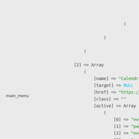
                              
                               
                        )

                )

        )

    [2] => Array

        (

            [name] => 
"Calendr
            [target] => 
NULL
            [href] => 
"https:/
main_menu
            [class] => 
""
            [active] => Array

                (

                    [0] => 
"ev
                    [1] => 
"pa
                    [2] => 
"ev