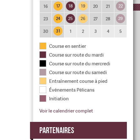
17
18
19
22
16
20
21
24
25
26
29
23
27
28
31
30
1
2
3
4
5
Course en sentier
Course sur route du mardi
Course sur route du mercredi
Course sur route du samedi
Entraînement course à pied
Événements Pélicans
Initiation
Voir le calendrier complet
Partenaires