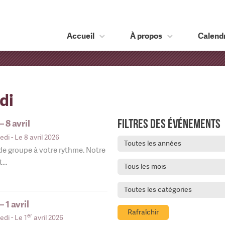
Accueil
À propos
Calendr
di
Filtres des événements
 8 avril
edi
- Le 8 avril 2026
Toutes les années
 de groupe à votre rythme. Notre
nt…
Tous les mois
Toutes les catégories
 1 avril
Rafraîchir
er
edi
- Le 1
avril 2026