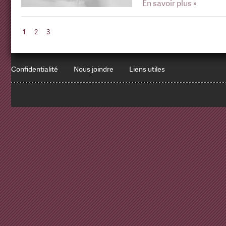
En savoir plus »
1
2
3
Confidentialité
Nous joindre
Liens utiles
1
x
Errors encountered:
Redbean Logs:
SET NAMES utf8