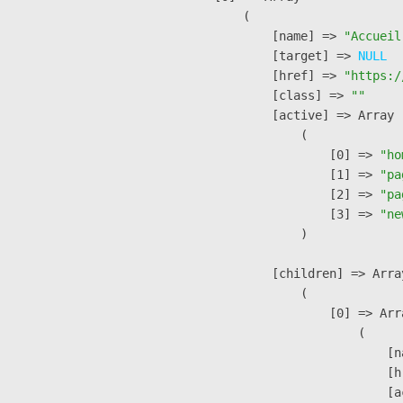
        (

            [name] => 
"Accueil
            [target] => 
NULL
            [href] => 
"https:/
            [class] => 
""
            [active] => Array

                (

                    [0] => 
"ho
                    [1] => 
"pa
                    [2] => 
"pa
                    [3] => 
"ne
                )

            [children] => Array
                (

                    [0] => Arra
                        (

                            [n
                            [h
                            [a