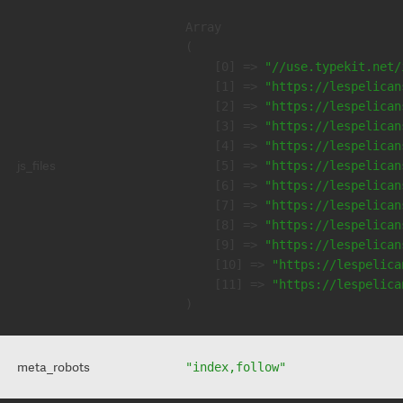
Array

(

    [0] => 
"//use.typekit.net/
    [1] => 
"https://lespelican
    [2] => 
"https://lespelican
    [3] => 
"https://lespelican
    [4] => 
"https://lespelican
js_files
    [5] => 
"https://lespelican
    [6] => 
"https://lespelican
    [7] => 
"https://lespelican
    [8] => 
"https://lespelican
    [9] => 
"https://lespelican
    [10] => 
"https://lespelica
    [11] => 
"https://lespelica
meta_robots
"index,follow"