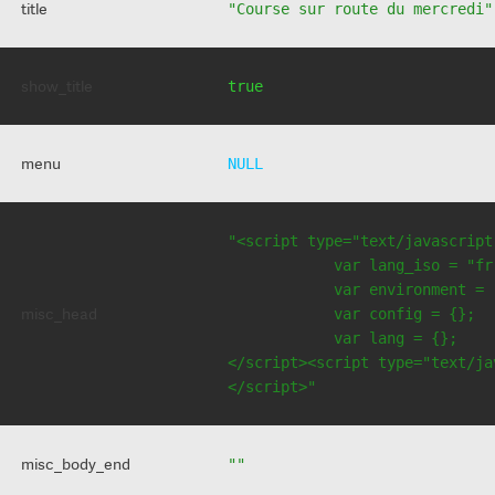
title
"Course sur route du mercredi"
show_title
true
menu
NULL
"<script type="text/javascript
            var lang_iso = "fr"
            var environment = 
misc_head
            var config = {};

            var lang = {};

</script><script type="text/jav
</script>"
misc_body_end
""