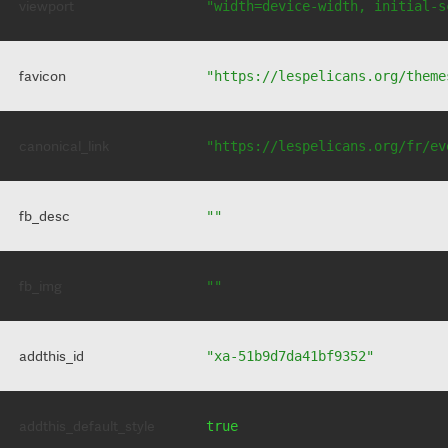
viewport
"width=device-width, initial-s
favicon
"https://lespelicans.org/theme
canonical_link
"https://lespelicans.org/fr/ev
fb_desc
""
fb_img
""
addthis_id
"xa-51b9d7da41bf9352"
addthis_default_style
true