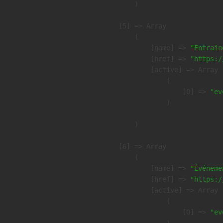
        )

    [5] => Array

        (

            [name] => 
"Entraîn
            [href] => 
"https:/
            [active] => Array

                (

                    [0] => 
"ev
                )

        )

    [6] => Array

        (

            [name] => 
"Événeme
            [href] => 
"https:/
            [active] => Array

                (

                    [0] => 
"ev
                )
