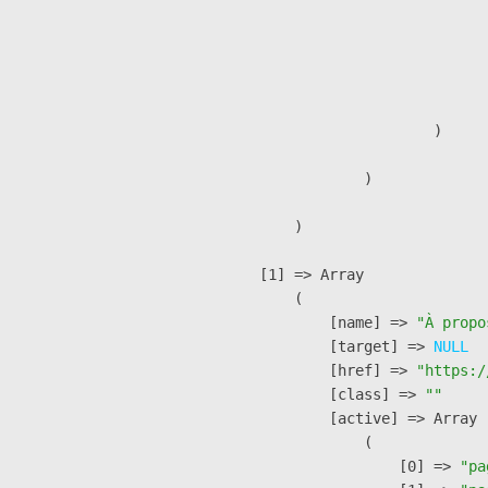
                               
                              
                              
                               
                        )

                )

        )

    [1] => Array

        (

            [name] => 
"À propo
            [target] => 
NULL
            [href] => 
"https:/
            [class] => 
""
            [active] => Array

                (

                    [0] => 
"pa