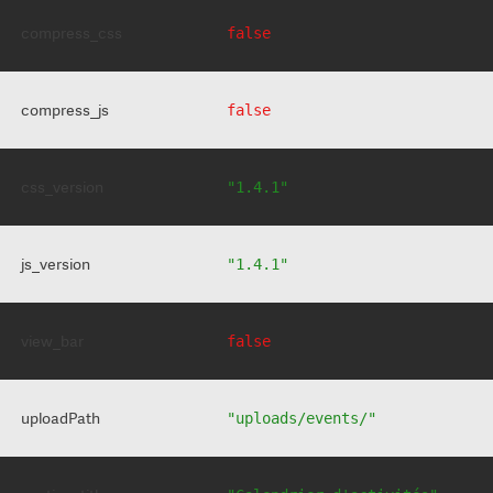
compress_css
false
compress_js
false
css_version
"1.4.1"
js_version
"1.4.1"
view_bar
false
uploadPath
"uploads/events/"