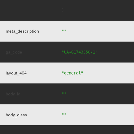
meta_description
""
ga_code
"UA-61743350-1"
layout_404
"general"
body_id
""
body_class
""