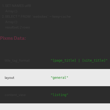
SET NAMES utf8
Array ( )
SELECT * FROM `websites` -- keep-cache
Array ( )
resultset: 2 rows
Pixms Data:
title_tag_format
"[page_title] | [site_title]"
layout
"general"
content_view
"listing"