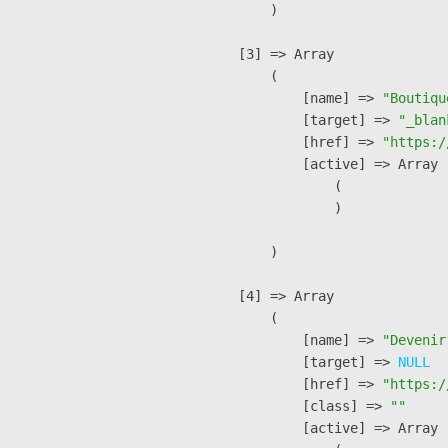
        )

    [3] => Array

        (

            [name] => 
"Boutiqu
            [target] => 
"_blan
            [href] => 
"https:/
            [active] => Array

                (

                )

        )

    [4] => Array

        (

            [name] => 
"Devenir
            [target] => 
NULL
            [href] => 
"https:/
            [class] => 
""
            [active] => Array
