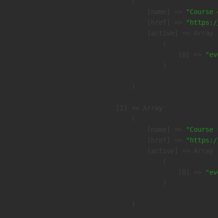
        (

            [name] => 
"Course 
            [href] => 
"https:/
            [active] => Array

                (

                    [0] => 
"ev
                )

        )

    [2] => Array

        (

            [name] => 
"Course 
            [href] => 
"https:/
            [active] => Array

                (

                    [0] => 
"ev
                )

        )
