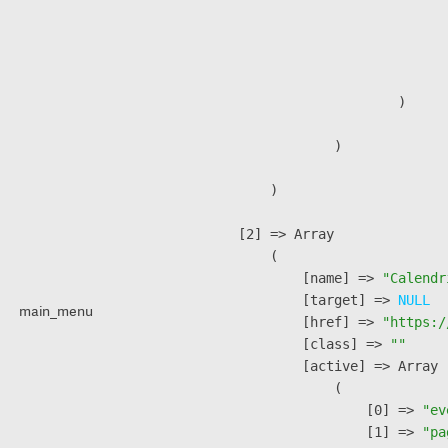
                               
                              
                               
                        )

                )

        )

    [2] => Array

        (

            [name] => 
"Calendr
            [target] => 
NULL
main_menu
            [href] => 
"https:/
            [class] => 
""
            [active] => Array

                (

                    [0] => 
"ev
                    [1] => 
"pa