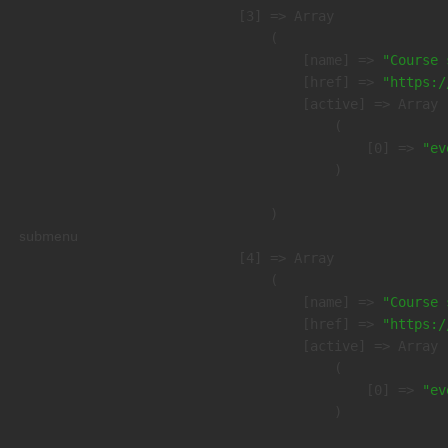
    [3] => Array

        (

            [name] => 
"Course 
            [href] => 
"https:/
            [active] => Array

                (

                    [0] => 
"ev
                )

        )

submenu
    [4] => Array

        (

            [name] => 
"Course 
            [href] => 
"https:/
            [active] => Array

                (

                    [0] => 
"ev
                )
