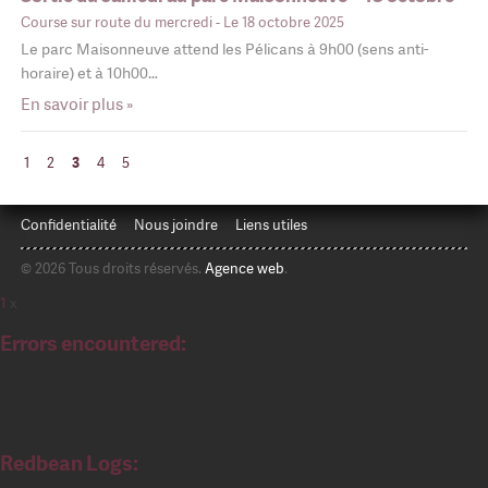
Course sur route du mercredi
- Le 18 octobre 2025
Le parc Maisonneuve attend les Pélicans à 9h00 (sens anti-
horaire) et à 10h00…
En savoir plus »
1
2
3
4
5
Confidentialité
Nous joindre
Liens utiles
© 2026 Tous droits réservés.
Agence web
.
1
x
Errors encountered:
Redbean Logs: