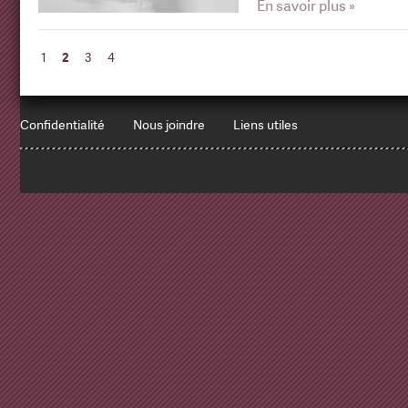
En savoir plus »
1
2
3
4
Confidentialité
Nous joindre
Liens utiles
1
x
Errors encountered:
Redbean Logs:
SET NAMES utf8