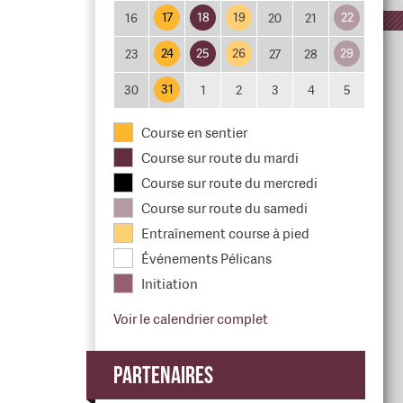
17
18
19
22
16
20
21
24
25
26
29
23
27
28
31
30
1
2
3
4
5
Course en sentier
Course sur route du mardi
Course sur route du mercredi
Course sur route du samedi
Entraînement course à pied
Événements Pélicans
Initiation
Voir le calendrier complet
Partenaires