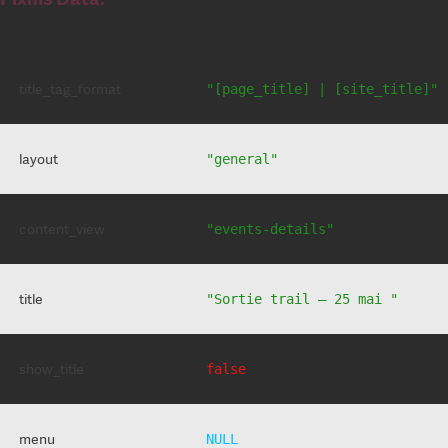
title_tag_format
"[page_title] | [site_title]"
layout
"general"
content_view
"events-details"
title
"Sortie trail – 25 mai "
show_title
false
menu
NULL