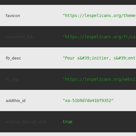
favicon
"https://lespelicans.org/theme
canonical_link
"https://lespelicans.org/fr/ca
fb_desc
"Pour s&#39;initier, s&#39;ent
fb_img
"https://lespelicans.org/websi
addthis_id
"xa-51b9d7da41bf9352"
addthis_default_style
true