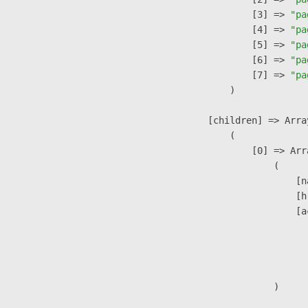
                    [3] => 
"pa
                    [4] => 
"pa
                    [5] => 
"pa
                    [6] => 
"pa
                    [7] => 
"pa
                )

            [children] => Array
                (

                    [0] => Arra
                        (

                            [n
                            [h
                            [a
                               
                              
                               
                        )
