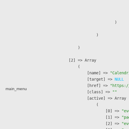
                              
                               
                        )

                )

        )

    [2] => Array

        (

            [name] => 
"Calendr
            [target] => 
NULL
            [href] => 
"https:/
main_menu
            [class] => 
""
            [active] => Array

                (

                    [0] => 
"ev
                    [1] => 
"pa
                    [2] => 
"ev