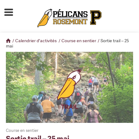
Accueil
À propos
/
Calendrier d'activités
/
Course en sentier
/
Sortie trail – 25
Calendrier d'activités
mai
Boutique
Devenir membre
Course en sentier
Sortie trail – 25 mai