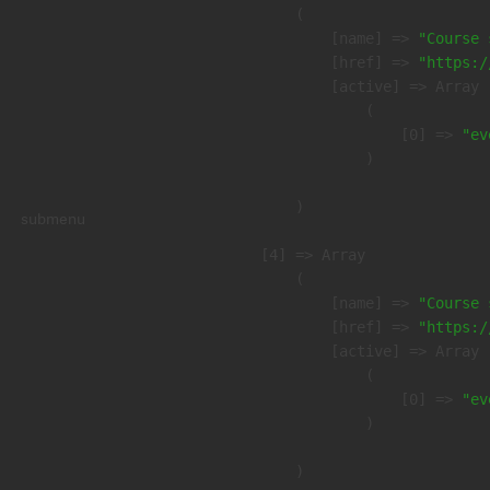
        (

            [name] => 
"Course 
            [href] => 
"https:/
            [active] => Array

                (

                    [0] => 
"ev
                )

        )

submenu
    [4] => Array

        (

            [name] => 
"Course 
            [href] => 
"https:/
            [active] => Array

                (

                    [0] => 
"ev
                )

        )
