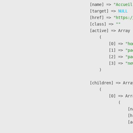
            [name] => 
"Accueil
            [target] => 
NULL
            [href] => 
"https:/
            [class] => 
""
            [active] => Array

                (

                    [0] => 
"ho
                    [1] => 
"pa
                    [2] => 
"pa
                    [3] => 
"ne
                )

            [children] => Array
                (

                    [0] => Arra
                        (

                            [n
                            [h
                            [a
                               