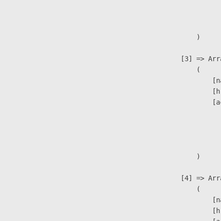
                              
                               
                        )

                    [3] => Arra
                        (

                            [n
                            [h
                            [a
                               
                              
                               
                        )

                    [4] => Arra
                        (

                            [n
                            [h