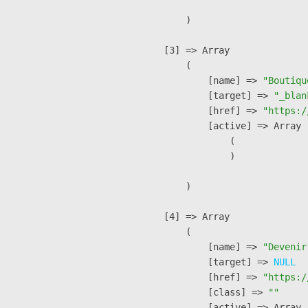
        )

    [3] => Array

        (

            [name] => 
"Boutiqu
            [target] => 
"_blan
            [href] => 
"https:/
            [active] => Array

                (

                )

        )

    [4] => Array

        (

            [name] => 
"Devenir
            [target] => 
NULL
            [href] => 
"https:/
            [class] => 
""
            [active] => Array
