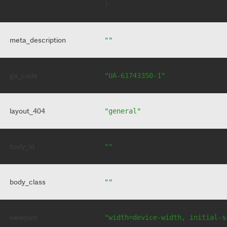
meta_description
""
ga_code
"UA-61743350-1"
layout_404
"general"
body_id
""
body_class
""
viewport
"width=device-width, initial-s