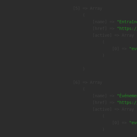
    [5] => Array

        (

            [name] => 
"Entraîn
            [href] => 
"https:/
            [active] => Array

                (

                    [0] => 
"ev
                )

        )

    [6] => Array

        (

            [name] => 
"Événeme
            [href] => 
"https:/
            [active] => Array

                (

                    [0] => 
"ev
                )
