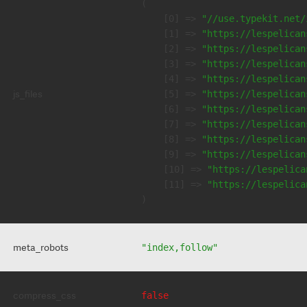
(

    [0] => 
"//use.typekit.net/
    [1] => 
"https://lespelican
    [2] => 
"https://lespelican
    [3] => 
"https://lespelican
    [4] => 
"https://lespelican
js_files
    [5] => 
"https://lespelican
    [6] => 
"https://lespelican
    [7] => 
"https://lespelican
    [8] => 
"https://lespelican
    [9] => 
"https://lespelican
    [10] => 
"https://lespelica
    [11] => 
"https://lespelica
meta_robots
"index,follow"
compress_css
false