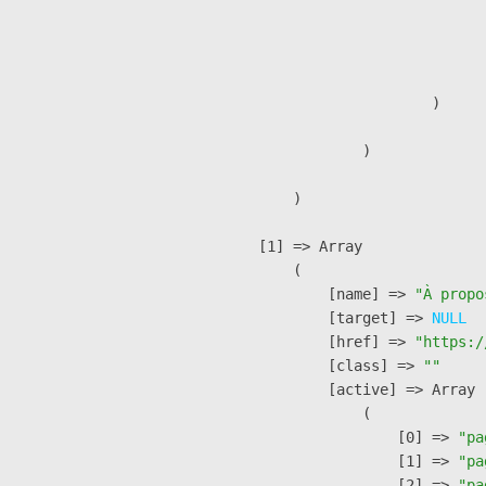
                              
                              
                               
                        )

                )

        )

    [1] => Array

        (

            [name] => 
"À propo
            [target] => 
NULL
            [href] => 
"https:/
            [class] => 
""
            [active] => Array

                (

                    [0] => 
"pa
                    [1] => 
"pa
                    [2] => 
"pa