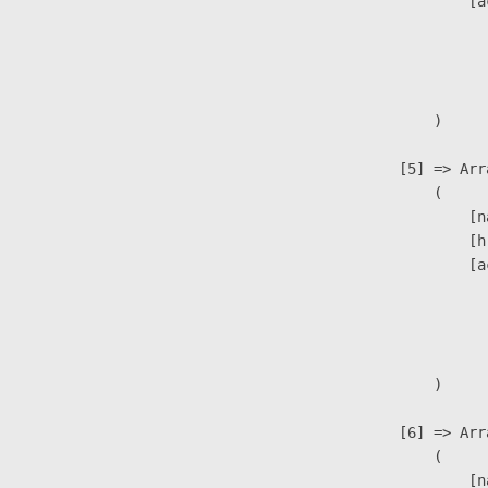
                            [a
                               
                              
                               
                        )

                    [5] => Arra
                        (

                            [n
                            [h
                            [a
                               
                              
                               
                        )

                    [6] => Arra
                        (

                            [n