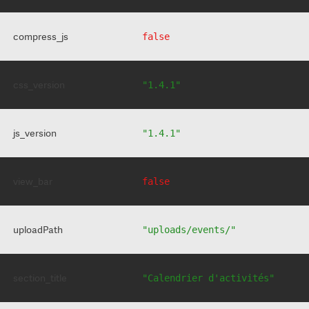
compress_js
false
css_version
"1.4.1"
js_version
"1.4.1"
view_bar
false
uploadPath
"uploads/events/"
section_title
"Calendrier d'activités"