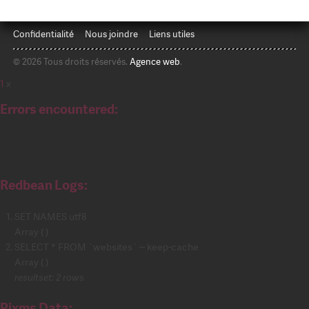
Confidentialité
Nous joindre
Liens utiles
© 2026 Tous droits réservés.
Agence web
.
1
x
Errors encountered:
Redbean Logs:
SET NAMES utf8
Array ( )
SELECT * FROM `websites` -- keep-cache
Array ( )
resultset: 2 rows
Pixms Data: