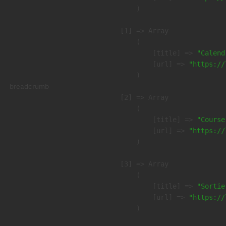
        )

    [1] => Array

        (

            [title] => 
"Calend
            [url] => 
"https://
        )

breadcrumb
    [2] => Array

        (

            [title] => 
"Course
            [url] => 
"https://
        )

    [3] => Array

        (

            [title] => 
"Sortie
            [url] => 
"https://
        )
