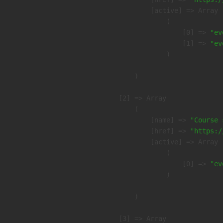
            [active] => Array

                (

                    [0] => 
"ev
                    [1] => 
"ev
                )

        )

    [2] => Array

        (

            [name] => 
"Course 
            [href] => 
"https:/
            [active] => Array

                (

                    [0] => 
"ev
                )

        )

    [3] => Array
