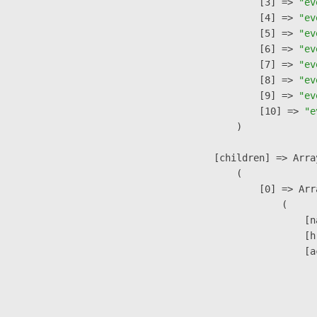
                    [3] => 
"ev
                    [4] => 
"ev
                    [5] => 
"ev
                    [6] => 
"ev
                    [7] => 
"ev
                    [8] => 
"ev
                    [9] => 
"ev
                    [10] => 
"e
                )

            [children] => Array
                (

                    [0] => Arra
                        (

                            [n
                            [h
                            [a
                               
                              
                               