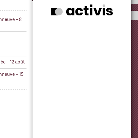
nneuve – 8
ée – 12 août
nneuve – 15