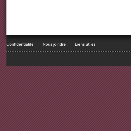
Confidentialité
Nous joindre
Liens utiles
1
x
Errors encountered:
Redbean Logs:
SET NAMES utf8