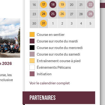
17
18
19
22
16
20
21
24
25
26
29
23
27
28
31
30
1
2
3
4
5
Course en sentier
Course sur route du mardi
Course sur route du mercredi
Course sur route du samedi
Entraînement course à pied
en 2026
Événements Pélicans
Initiation
rse, les
nclusive
Voir le calendrier complet
Partenaires