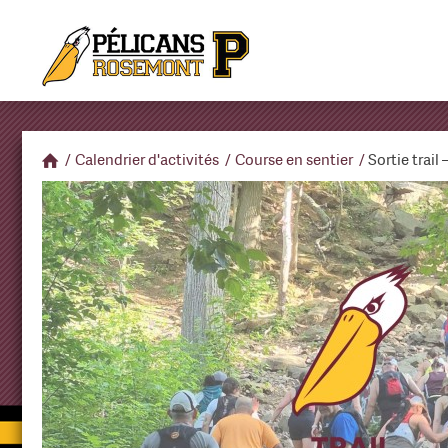
/
Calendrier d'activités
/
Course en sentier
/
Sortie trail 