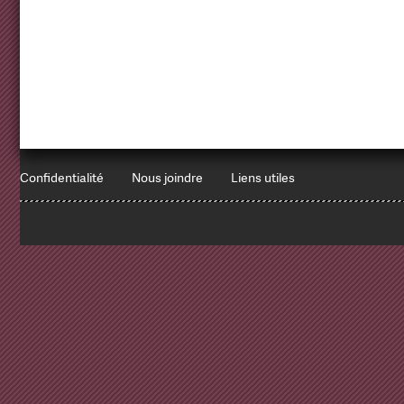
Confidentialité
Nous joindre
Liens utiles
1
x
Errors encountered:
Redbean Logs: