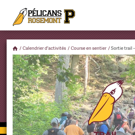
/
Calendrier d'activités
/
Course en sentier
/
Sortie trail 