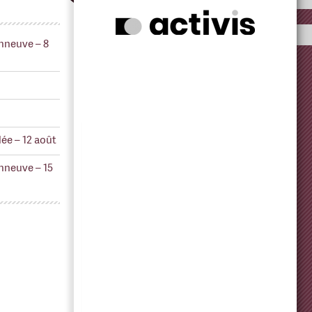
nneuve – 8
ée – 12 août
nneuve – 15