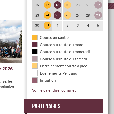
17
18
19
22
16
20
21
24
25
26
29
23
27
28
31
30
1
2
3
4
5
Course en sentier
Course sur route du mardi
Course sur route du mercredi
Course sur route du samedi
Entraînement course à pied
en 2026
Événements Pélicans
Initiation
rse, les
nclusive
Voir le calendrier complet
Partenaires