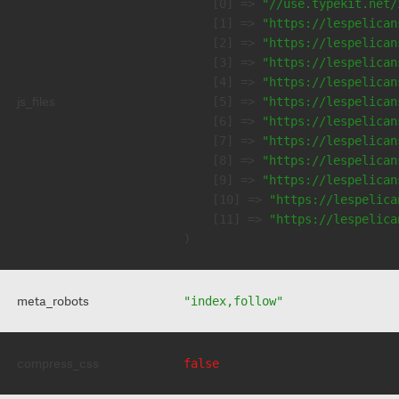
    [0] => 
"//use.typekit.net/
    [1] => 
"https://lespelican
    [2] => 
"https://lespelican
    [3] => 
"https://lespelican
    [4] => 
"https://lespelican
js_files
    [5] => 
"https://lespelican
    [6] => 
"https://lespelican
    [7] => 
"https://lespelican
    [8] => 
"https://lespelican
    [9] => 
"https://lespelican
    [10] => 
"https://lespelica
    [11] => 
"https://lespelica
meta_robots
"index,follow"
compress_css
false