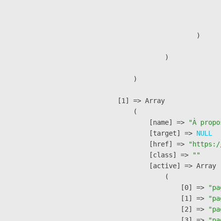
                              
                               
                        )

                )

        )

    [1] => Array

        (

            [name] => 
"À propo
            [target] => 
NULL
            [href] => 
"https:/
            [class] => 
""
            [active] => Array

                (

                    [0] => 
"pa
                    [1] => 
"pa
                    [2] => 
"pa
                    [3] => 
"pa