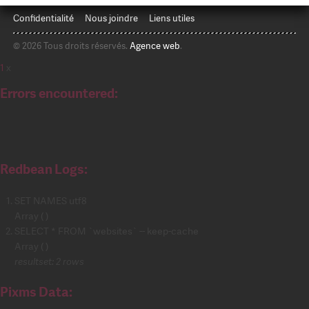
Confidentialité
Nous joindre
Liens utiles
© 2026 Tous droits réservés.
Agence web
.
1
x
Errors encountered:
Redbean Logs:
SET NAMES utf8
Array ( )
SELECT * FROM `websites` -- keep-cache
Array ( )
resultset: 2 rows
Pixms Data: