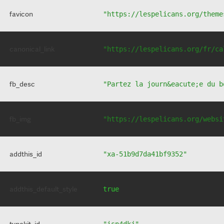
favicon
"https://lespelicans.org/theme
canonical_link
"https://lespelicans.org/fr/ca
fb_desc
"Partez la journ&eacute;e du b
fb_img
"https://lespelicans.org/websi
addthis_id
"xa-51b9d7da41bf9352"
addthis_default_style
true
typekit_id
"isn4dkj"