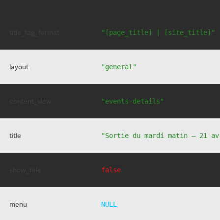
title_tag_format
"[page_title] | [site_title]"
layout
"general"
content_view
"events-details"
title
"Sortie du mardi matin – 21 av
show_title
false
menu
NULL