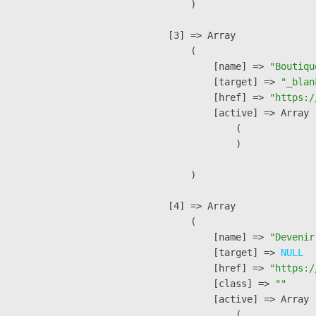
        )

    [3] => Array

        (

            [name] => 
"Boutiqu
            [target] => 
"_blan
            [href] => 
"https:/
            [active] => Array

                (

                )

        )

    [4] => Array

        (

            [name] => 
"Devenir
            [target] => 
NULL
            [href] => 
"https:/
            [class] => 
""
            [active] => Array

                (
