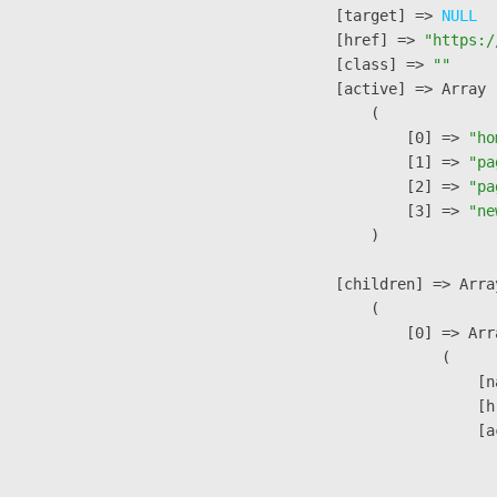
            [target] => 
NULL
            [href] => 
"https:/
            [class] => 
""
            [active] => Array

                (

                    [0] => 
"ho
                    [1] => 
"pa
                    [2] => 
"pa
                    [3] => 
"ne
                )

            [children] => Array
                (

                    [0] => Arra
                        (

                            [n
                            [h
                            [a
                               
                              