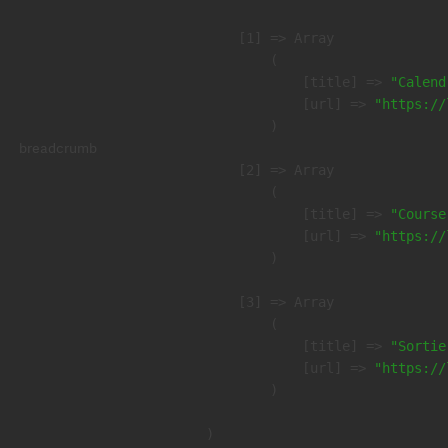
    [1] => Array

        (

            [title] => 
"Calend
            [url] => 
"https://
        )

breadcrumb
    [2] => Array

        (

            [title] => 
"Course
            [url] => 
"https://
        )

    [3] => Array

        (

            [title] => 
"Sortie
            [url] => 
"https://
        )
