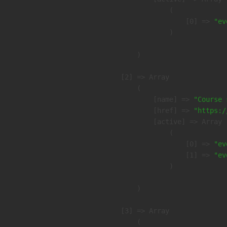
                (

                    [0] => 
"ev
                )

        )

    [2] => Array

        (

            [name] => 
"Course 
            [href] => 
"https:/
            [active] => Array

                (

                    [0] => 
"ev
                    [1] => 
"ev
                )

        )

    [3] => Array

        (
