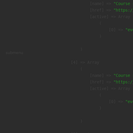
            [name] => 
"Course 
            [href] => 
"https:/
            [active] => Array

                (

                    [0] => 
"ev
                )

        )

submenu
    [4] => Array

        (

            [name] => 
"Course 
            [href] => 
"https:/
            [active] => Array

                (

                    [0] => 
"ev
                )

        )
