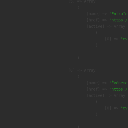
    [5] => Array

        (

            [name] => 
"Entraîn
            [href] => 
"https:/
            [active] => Array

                (

                    [0] => 
"ev
                )

        )

    [6] => Array

        (

            [name] => 
"Événeme
            [href] => 
"https:/
            [active] => Array

                (

                    [0] => 
"ev
                )

        )
