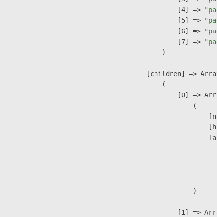
                    [4] => 
"pa
                    [5] => 
"pa
                    [6] => 
"pa
                    [7] => 
"pa
                )

            [children] => Array
                (

                    [0] => Arra
                        (

                            [n
                            [h
                            [a
                               
                              
                               
                        )

                    [1] => Arra