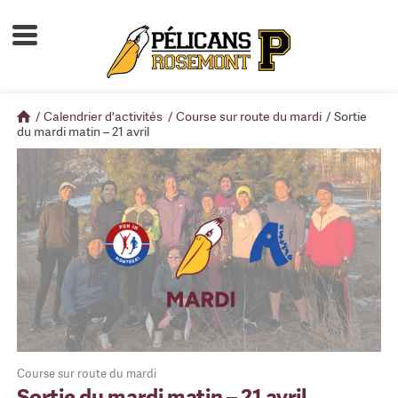
Accueil
À propos
/
Calendrier d'activités
/
Course sur route du mardi
/
Sortie
Calendrier d'activités
du mardi matin – 21 avril
Boutique
Devenir membre
Course sur route du mardi
Sortie du mardi matin – 21 avril