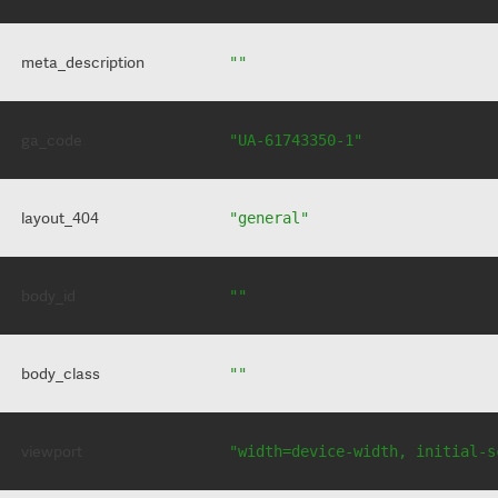
meta_description
""
ga_code
"UA-61743350-1"
layout_404
"general"
body_id
""
body_class
""
viewport
"width=device-width, initial-s