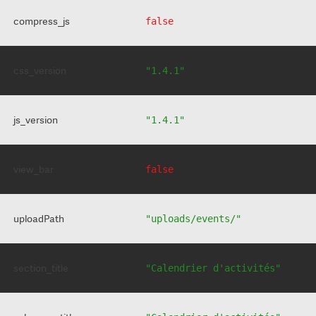
compress_js
false
css_version
"1.4.1"
js_version
"1.4.1"
view_bar
false
uploadPath
"uploads/events/"
section_title
"Calendrier d'activités"