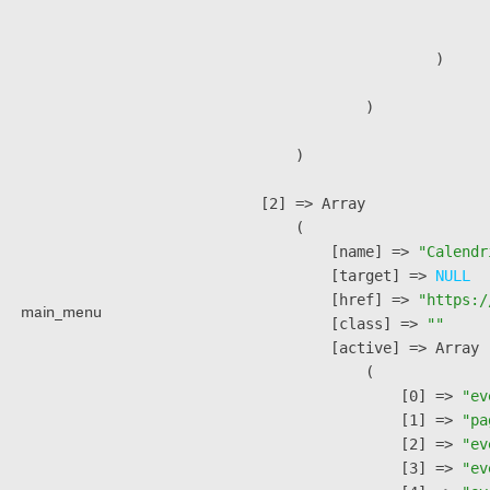
                               
                        )

                )

        )

    [2] => Array

        (

            [name] => 
"Calendr
            [target] => 
NULL
            [href] => 
"https:/
main_menu
            [class] => 
""
            [active] => Array

                (

                    [0] => 
"ev
                    [1] => 
"pa
                    [2] => 
"ev
                    [3] => 
"ev