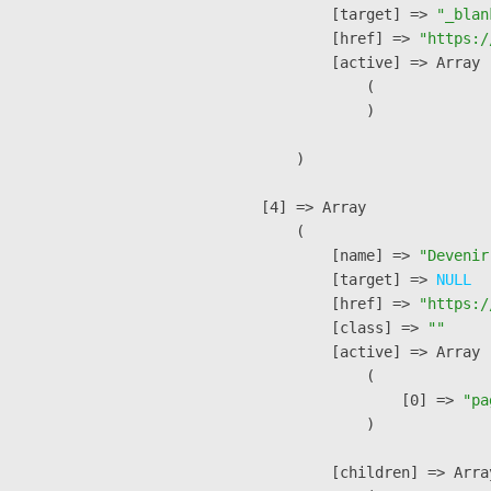
            [target] => 
"_blan
            [href] => 
"https:/
            [active] => Array

                (

                )

        )

    [4] => Array

        (

            [name] => 
"Devenir
            [target] => 
NULL
            [href] => 
"https:/
            [class] => 
""
            [active] => Array

                (

                    [0] => 
"pa
                )

            [children] => Array