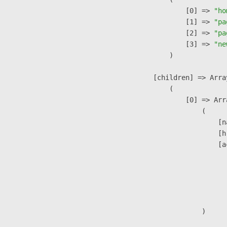
                    [0] => 
"ho
                    [1] => 
"pa
                    [2] => 
"pa
                    [3] => 
"ne
                )

            [children] => Array
                (

                    [0] => Arra
                        (

                            [n
                            [h
                            [a
                               
                              
                              
                               
                        )
