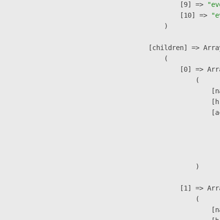
                    [9] => 
"ev
                    [10] => 
"e
                )

            [children] => Array
                (

                    [0] => Arra
                        (

                            [n
                            [h
                            [a
                               
                              
                               
                        )

                    [1] => Arra
                        (

                            [n