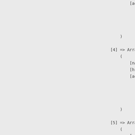
                            [a
                               
                              
                               
                        )

                    [4] => Arra
                        (

                            [n
                            [h
                            [a
                               
                              
                               
                        )

                    [5] => Arra
                        (
