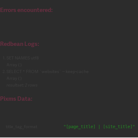
Errors encountered:
Redbean Logs:
SET NAMES utf8
Array ( )
SELECT * FROM `websites` -- keep-cache
Array ( )
resultset: 2 rows
Pixms Data:
title_tag_format
"[page_title] | [site_title]"