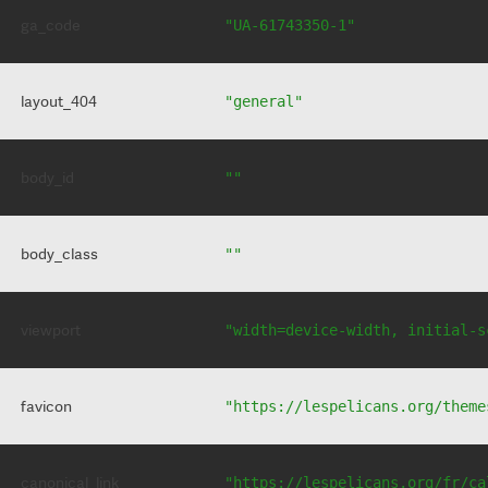
ga_code
"UA-61743350-1"
layout_404
"general"
body_id
""
body_class
""
viewport
"width=device-width, initial-s
favicon
"https://lespelicans.org/theme
canonical_link
"https://lespelicans.org/fr/ca