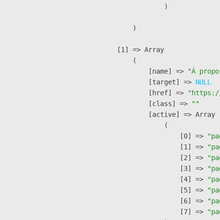
                )

        )

    [1] => Array

        (

            [name] => 
"À propo
            [target] => 
NULL
            [href] => 
"https:/
            [class] => 
""
            [active] => Array

                (

                    [0] => 
"pa
                    [1] => 
"pa
                    [2] => 
"pa
                    [3] => 
"pa
                    [4] => 
"pa
                    [5] => 
"pa
                    [6] => 
"pa
                    [7] => 
"pa