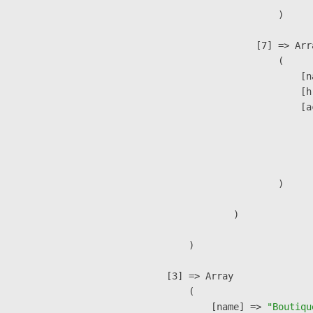
                        )

                    [7] => Arra
                        (

                            [n
                            [h
                            [a
                               
                              
                               
                        )

                )

        )

    [3] => Array

        (

            [name] => 
"Boutiqu