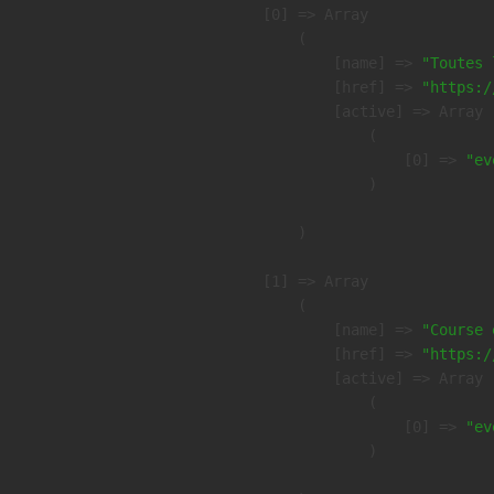
    [0] => Array

        (

            [name] => 
"Toutes 
            [href] => 
"https:/
            [active] => Array

                (

                    [0] => 
"ev
                )

        )

    [1] => Array

        (

            [name] => 
"Course 
            [href] => 
"https:/
            [active] => Array

                (

                    [0] => 
"ev
                )
