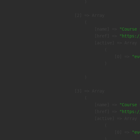
        )

    [2] => Array

        (

            [name] => 
"Course 
            [href] => 
"https:/
            [active] => Array

                (

                    [0] => 
"ev
                )

        )

    [3] => Array

        (

            [name] => 
"Course 
            [href] => 
"https:/
            [active] => Array

                (

                    [0] => 
"ev
                )
