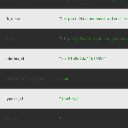
fb_desc
"Le parc Maisonneuve attend le
fb_img
"https://lespelicans.org/websi
addthis_id
"xa-51b9d7da41bf9352"
addthis_default_style
true
typekit_id
"isn4dkj"
theme
""