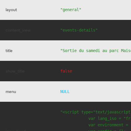
layout
"general"
content_view
"events-details"
title
"Sortie du samedi au parc Mais
show_title
false
menu
NULL
"<script type="text/javascript
            var lang_iso = "fr"
            var environment = 