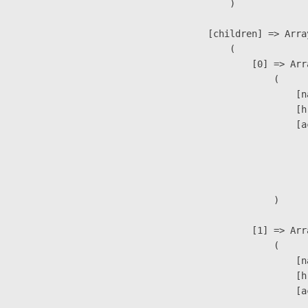
                )

            [children] => Array
                (

                    [0] => Arra
                        (

                            [n
                            [h
                            [a
                               
                              
                               
                        )

                    [1] => Arra
                        (

                            [n
                            [h
                            [a
                               