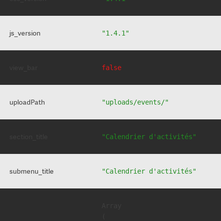
js_version
"1.4.1"
view_bar
false
uploadPath
"uploads/events/"
section_title
"Calendrier d'activités"
submenu_title
"Calendrier d'activités"
Array

(
