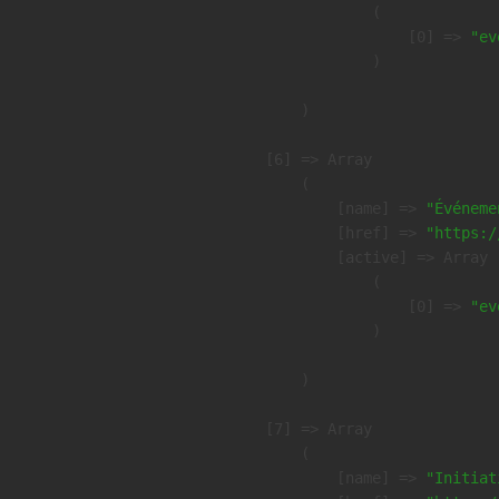
                (

                    [0] => 
"ev
                )

        )

    [6] => Array

        (

            [name] => 
"Événeme
            [href] => 
"https:/
            [active] => Array

                (

                    [0] => 
"ev
                )

        )

    [7] => Array

        (

            [name] => 
"Initiat