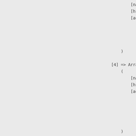
                            [n
                            [h
                            [a
                               
                              
                               
                        )

                    [4] => Arra
                        (

                            [n
                            [h
                            [a
                               
                              
                              
                               
                        )
