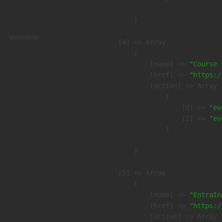
        )

submenu
    [4] => Array

        (

            [name] => 
"Course 
            [href] => 
"https:/
            [active] => Array

                (

                    [0] => 
"ev
                    [1] => 
"ev
                )

        )

    [5] => Array

        (

            [name] => 
"Entraîn
            [href] => 
"https:/
            [active] => Array
