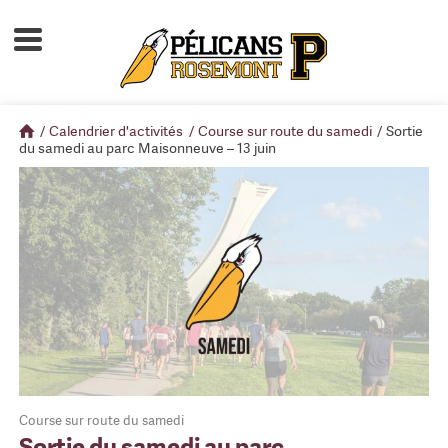
Accueil
À propos
/
Calendrier d'activités
/
Course sur route du samedi
/
Sortie
Calendrier d'activités
du samedi au parc Maisonneuve – 13 juin
Boutique
Devenir membre
Course sur route du samedi
Sortie du samedi au parc