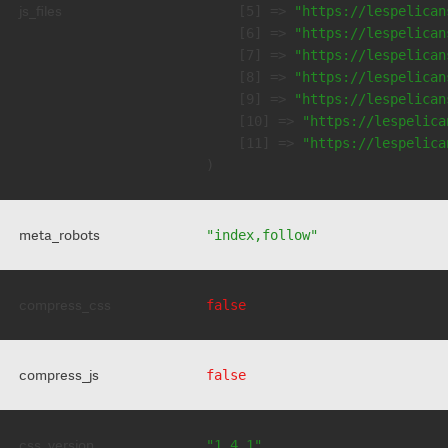
js_files
    [5] => 
"https://lespelican
    [6] => 
"https://lespelican
    [7] => 
"https://lespelican
    [8] => 
"https://lespelican
    [9] => 
"https://lespelican
    [10] => 
"https://lespelica
    [11] => 
"https://lespelica
meta_robots
"index,follow"
compress_css
false
compress_js
false
css_version
"1.4.1"