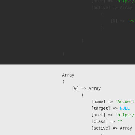
            [href] => 
"https:/
            [active] => Array

                (

                    [0] => 
"ev
                )

        )

Array

(

    [0] => Array

        (

            [name] => 
"Accueil
            [target] => 
NULL
            [href] => 
"https:/
            [class] => 
""
            [active] => Array

                (
