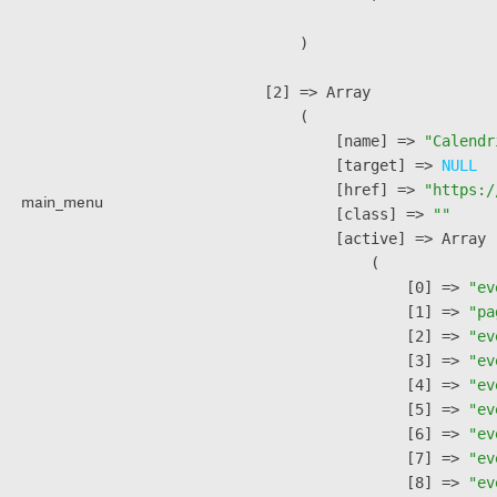
        )

    [2] => Array

        (

            [name] => 
"Calendr
            [target] => 
NULL
            [href] => 
"https:/
main_menu
            [class] => 
""
            [active] => Array

                (

                    [0] => 
"ev
                    [1] => 
"pa
                    [2] => 
"ev
                    [3] => 
"ev
                    [4] => 
"ev
                    [5] => 
"ev
                    [6] => 
"ev
                    [7] => 
"ev
                    [8] => 
"ev