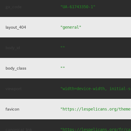
ga_code
"UA-61743350-1"
layout_404
"general"
body_id
""
body_class
""
viewport
"width=device-width, initial-s
favicon
"https://lespelicans.org/theme
canonical_link
"https://lespelicans.org/fr/ca