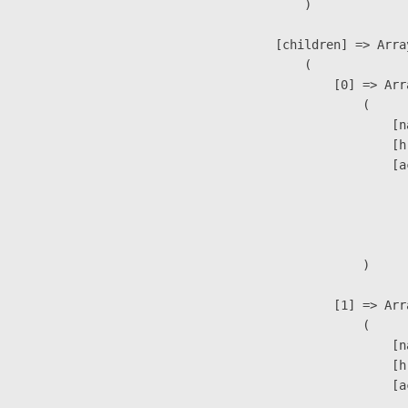
                )

            [children] => Array
                (

                    [0] => Arra
                        (

                            [n
                            [h
                            [a
                               
                              
                               
                        )

                    [1] => Arra
                        (

                            [n
                            [h
                            [a
                               