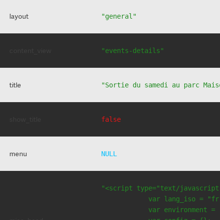
layout
"general"
content_view
"events-details"
title
"Sortie du samedi au parc Mais
show_title
false
menu
NULL
"<script type="text/javascript
            var lang_iso = "fr"
            var environment = 