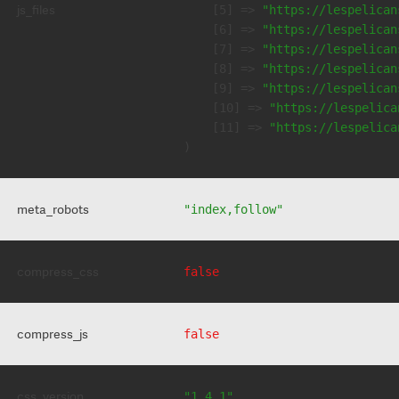
js_files
    [5] => 
"https://lespelican
    [6] => 
"https://lespelican
    [7] => 
"https://lespelican
    [8] => 
"https://lespelican
    [9] => 
"https://lespelican
    [10] => 
"https://lespelica
    [11] => 
"https://lespelica
meta_robots
"index,follow"
compress_css
false
compress_js
false
css_version
"1.4.1"