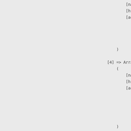
                            [n
                            [h
                            [a
                               
                              
                               
                        )

                    [4] => Arra
                        (

                            [n
                            [h
                            [a
                               
                              
                              
                               
                        )
