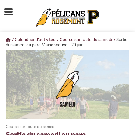
Accueil
À propos
/
Calendrier d'activités
/
Course sur route du samedi
/
Sortie
Calendrier d'activités
du samedi au parc Maisonneuve – 20 juin
Boutique
Devenir membre
Course sur route du samedi
Sortie du samedi au parc