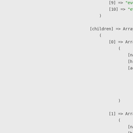
                    [9] => 
"ev
                    [10] => 
"e
                )

            [children] => Array
                (

                    [0] => Arra
                        (

                            [n
                            [h
                            [a
                               
                              
                               
                        )

                    [1] => Arra
                        (

                            [n