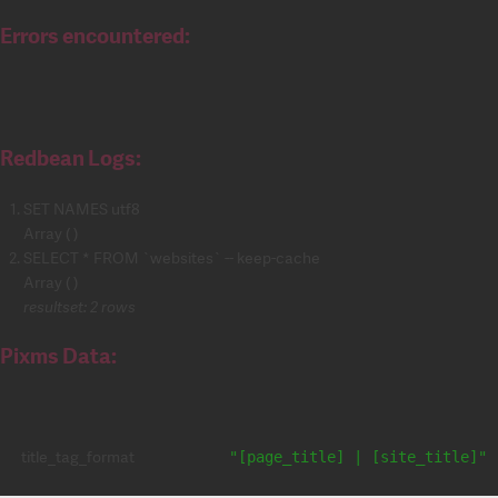
Errors encountered:
Redbean Logs:
SET NAMES utf8
Array ( )
SELECT * FROM `websites` -- keep-cache
Array ( )
resultset: 2 rows
Pixms Data:
title_tag_format
"[page_title] | [site_title]"