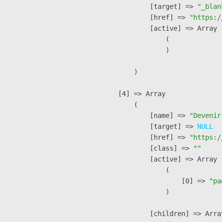
            [target] => 
"_blan
            [href] => 
"https:/
            [active] => Array

                (

                )

        )

    [4] => Array

        (

            [name] => 
"Devenir
            [target] => 
NULL
            [href] => 
"https:/
            [class] => 
""
            [active] => Array

                (

                    [0] => 
"pa
                )

            [children] => Array