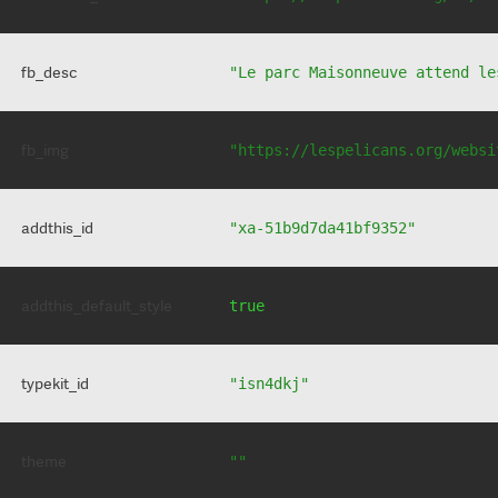
fb_desc
"Le parc Maisonneuve attend le
fb_img
"https://lespelicans.org/websi
addthis_id
"xa-51b9d7da41bf9352"
addthis_default_style
true
typekit_id
"isn4dkj"
theme
""