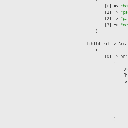
                    [0] => 
"ho
                    [1] => 
"pa
                    [2] => 
"pa
                    [3] => 
"ne
                )

            [children] => Array
                (

                    [0] => Arra
                        (

                            [n
                            [h
                            [a
                               
                              
                              
                               
                        )
