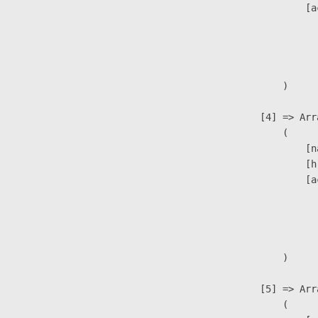
                            [a
                               
                              
                               
                        )

                    [4] => Arra
                        (

                            [n
                            [h
                            [a
                               
                              
                               
                        )

                    [5] => Arra
                        (
