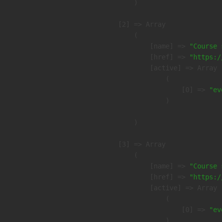
        )

    [2] => Array

        (

            [name] => 
"Course 
            [href] => 
"https:/
            [active] => Array

                (

                    [0] => 
"ev
                )

        )

    [3] => Array

        (

            [name] => 
"Course 
            [href] => 
"https:/
            [active] => Array

                (

                    [0] => 
"ev
                )
