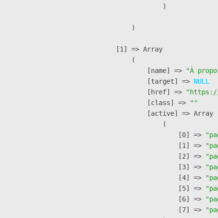
                )

        )

    [1] => Array

        (

            [name] => 
"À propo
            [target] => 
NULL
            [href] => 
"https:/
            [class] => 
""
            [active] => Array

                (

                    [0] => 
"pa
                    [1] => 
"pa
                    [2] => 
"pa
                    [3] => 
"pa
                    [4] => 
"pa
                    [5] => 
"pa
                    [6] => 
"pa
                    [7] => 
"pa