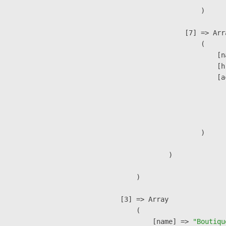
                        )

                    [7] => Arra
                        (

                            [n
                            [h
                            [a
                               
                              
                               
                        )

                )

        )

    [3] => Array

        (

            [name] => 
"Boutiqu