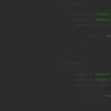
    [0] => Array

        (

            [name] => 
"Toutes 
            [href] => 
"https:/
            [active] => Array

                (

                    [0] => 
"ev
                )

        )

    [1] => Array

        (

            [name] => 
"Course 
            [href] => 
"https:/
            [active] => Array

                (

                    [0] => 
"ev
                )
