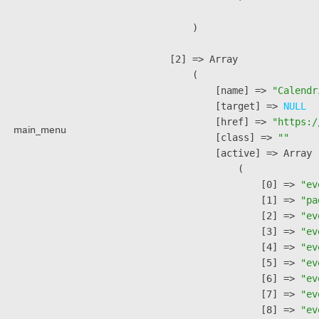
        )

    [2] => Array

        (

            [name] => 
"Calendr
            [target] => 
NULL
            [href] => 
"https:/
main_menu
            [class] => 
""
            [active] => Array

                (

                    [0] => 
"ev
                    [1] => 
"pa
                    [2] => 
"ev
                    [3] => 
"ev
                    [4] => 
"ev
                    [5] => 
"ev
                    [6] => 
"ev
                    [7] => 
"ev
                    [8] => 
"ev