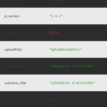
js_version
"1.4.1"
view_bar
false
uploadPath
"uploads/events/"
section_title
"Calendrier d'activités"
submenu_title
"Calendrier d'activités"
Array

(
