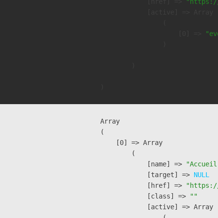
            [href] => 
"https:/
            [active] => Array

                (

                    [0] => 
"ev
                )

        )

Array

(

    [0] => Array

        (

            [name] => 
"Accueil
            [target] => 
NULL
            [href] => 
"https:/
            [class] => 
""
            [active] => Array

                (
