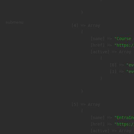
        )

submenu
    [4] => Array

        (

            [name] => 
"Course 
            [href] => 
"https:/
            [active] => Array

                (

                    [0] => 
"ev
                    [1] => 
"ev
                )

        )

    [5] => Array

        (

            [name] => 
"Entraîn
            [href] => 
"https:/
            [active] => Array
