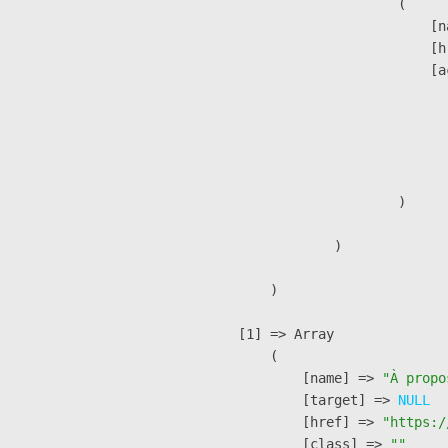
                        (

                            [n
                            [h
                            [a
                               
                              
                              
                               
                        )

                )

        )

    [1] => Array

        (

            [name] => 
"À propo
            [target] => 
NULL
            [href] => 
"https:/
            [class] => 
""