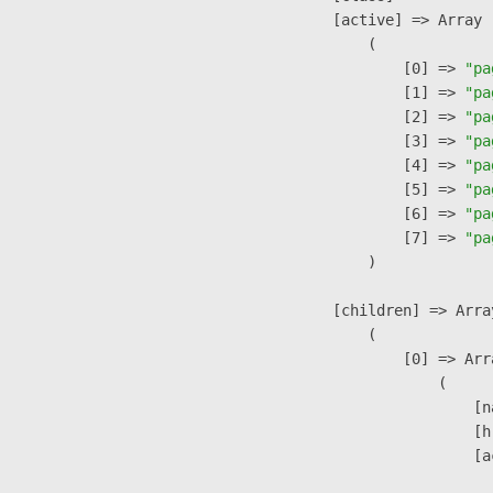
            [active] => Array

                (

                    [0] => 
"pa
                    [1] => 
"pa
                    [2] => 
"pa
                    [3] => 
"pa
                    [4] => 
"pa
                    [5] => 
"pa
                    [6] => 
"pa
                    [7] => 
"pa
                )

            [children] => Array
                (

                    [0] => Arra
                        (

                            [n
                            [h
                            [a
                               