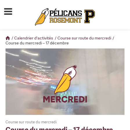
Accueil
À propos
/
Calendrier d'activités
/
Course sur route du mercredi
/
Calendrier d'activités
Course du mercredi – 17 décembre
Boutique
Devenir membre
Course sur route du mercredi
Course du mercredi – 17 décembre