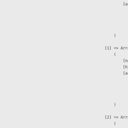
                            [a
                               
                              
                               
                        )

                    [1] => Arra
                        (

                            [n
                            [h
                            [a
                               
                              
                               
                        )

                    [2] => Arra
                        (
