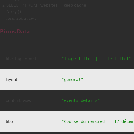
SELECT * FROM `websites` -- keep-cache
Array ( )
resultset: 2 rows
Pixms Data:
title_tag_format
"[page_title] | [site_title]"
layout
"general"
content_view
"events-details"
title
"Course du mercredi – 17 décem