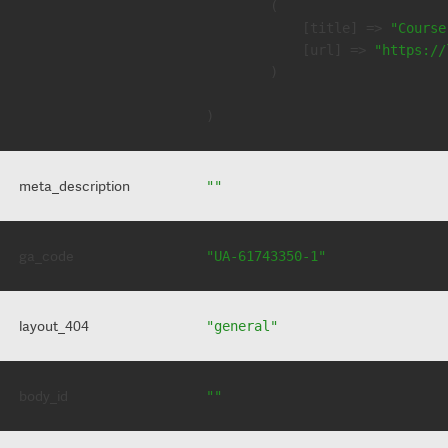
        (

            [title] => 
"Course
            [url] => 
"https://
        )

meta_description
""
ga_code
"UA-61743350-1"
layout_404
"general"
body_id
""