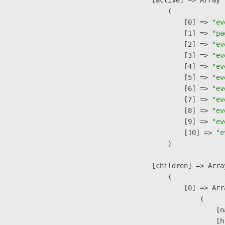
                (

                    [0] => 
"ev
                    [1] => 
"pa
                    [2] => 
"ev
                    [3] => 
"ev
                    [4] => 
"ev
                    [5] => 
"ev
                    [6] => 
"ev
                    [7] => 
"ev
                    [8] => 
"ev
                    [9] => 
"ev
                    [10] => 
"e
                )

            [children] => Array
                (

                    [0] => Arra
                        (

                            [n
                            [h