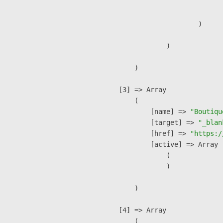
                               
                        )

                )

        )

    [3] => Array

        (

            [name] => 
"Boutiqu
            [target] => 
"_blan
            [href] => 
"https:/
            [active] => Array

                (

                )

        )

    [4] => Array

        (
