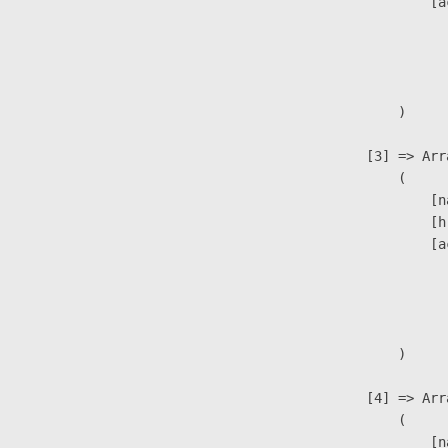
                            [a
                               
                              
                               
                        )

                    [3] => Arra
                        (

                            [n
                            [h
                            [a
                               
                              
                               
                        )

                    [4] => Arra
                        (

                            [n