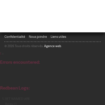
Confidentialité
Nous joindre
Liens utiles
© 2026 Tous droits réservés.
Agence web
.
1
x
Errors encountered:
Redbean Logs:
SET NAMES utf8
Array ( )