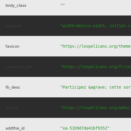
body_class
""
viewport
"width=device-width, initial-s
favicon
"https://lespelicans.org/theme
canonical_link
"https://lespelicans.org/fr/ca
fb_desc
"Participez &agrave; cette sor
fb_img
"https://lespelicans.org/websi
addthis_id
"xa-51b9d7da41bf9352"