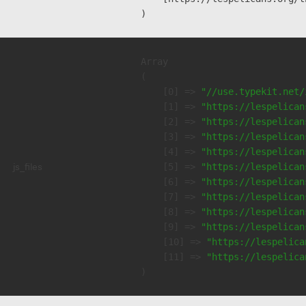
Array

(

    [0] => 
"//use.typekit.net/
    [1] => 
"https://lespelican
    [2] => 
"https://lespelican
    [3] => 
"https://lespelican
    [4] => 
"https://lespelican
js_files
    [5] => 
"https://lespelican
    [6] => 
"https://lespelican
    [7] => 
"https://lespelican
    [8] => 
"https://lespelican
    [9] => 
"https://lespelican
    [10] => 
"https://lespelica
    [11] => 
"https://lespelica