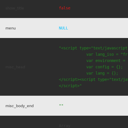
show_title
false
menu
NULL
"<script type="text/javascript
            var lang_iso = "fr"
            var environment = 
misc_head
            var config = {};

            var lang = {};

</script><script type="text/jav
</script>"
misc_body_end
""
Array
