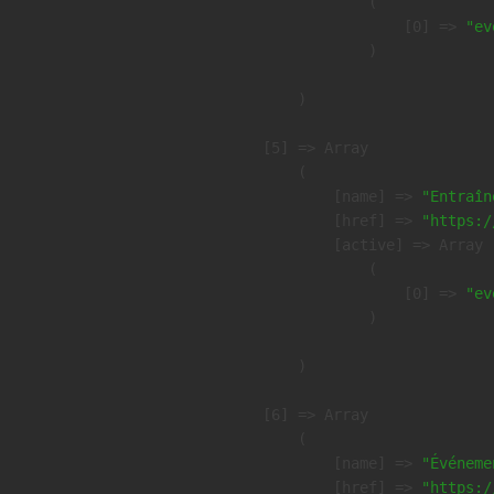
                (

                    [0] => 
"ev
                )

        )

    [5] => Array

        (

            [name] => 
"Entraîn
            [href] => 
"https:/
            [active] => Array

                (

                    [0] => 
"ev
                )

        )

    [6] => Array

        (

            [name] => 
"Événeme
            [href] => 
"https:/