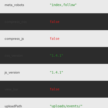
meta_robots
"index,follow"
compress_css
false
compress_js
false
css_version
"1.4.1"
js_version
"1.4.1"
view_bar
false
uploadPath
"uploads/events/"