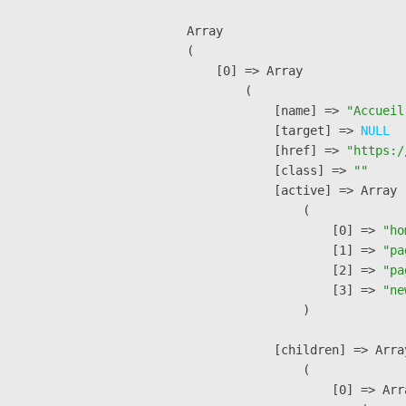
Array

(

    [0] => Array

        (

            [name] => 
"Accueil
            [target] => 
NULL
            [href] => 
"https:/
            [class] => 
""
            [active] => Array

                (

                    [0] => 
"ho
                    [1] => 
"pa
                    [2] => 
"pa
                    [3] => 
"ne
                )

            [children] => Array
                (

                    [0] => Arra