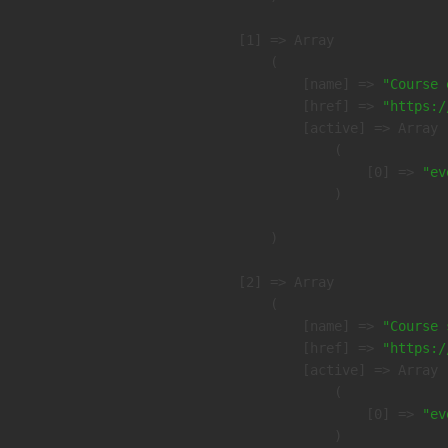
    [1] => Array

        (

            [name] => 
"Course 
            [href] => 
"https:/
            [active] => Array

                (

                    [0] => 
"ev
                )

        )

    [2] => Array

        (

            [name] => 
"Course 
            [href] => 
"https:/
            [active] => Array

                (

                    [0] => 
"ev
                )
