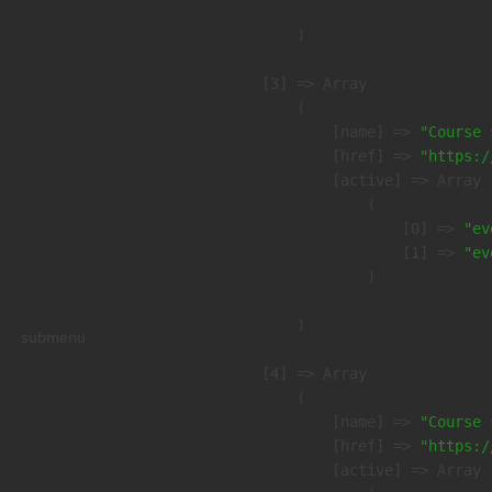
        )

    [3] => Array

        (

            [name] => 
"Course 
            [href] => 
"https:/
            [active] => Array

                (

                    [0] => 
"ev
                    [1] => 
"ev
                )

        )

submenu
    [4] => Array

        (

            [name] => 
"Course 
            [href] => 
"https:/
            [active] => Array
