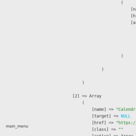
                        (

                            [n
                            [h
                            [a
                               
                              
                               
                        )

                )

        )

    [2] => Array

        (

            [name] => 
"Calendr
            [target] => 
NULL
            [href] => 
"https:/
main_menu
            [class] => 
""
            [active] => Array
