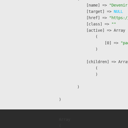
            [name] => 
"Devenir
            [target] => 
NULL
            [href] => 
"https:/
            [class] => 
""
            [active] => Array

                (

                    [0] => 
"pa
                )

            [children] => Array
                (

                )

        )

Array

(
