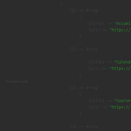
(

    [0] => Array

        (

            [title] => 
"Accuei
            [url] => 
"https://
        )

    [1] => Array

        (

            [title] => 
"Calend
            [url] => 
"https://
        )

breadcrumb
    [2] => Array

        (

            [title] => 
"Course
            [url] => 
"https://
        )

    [3] => Array
