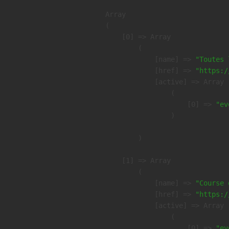
Array

(

    [0] => Array

        (

            [name] => 
"Toutes 
            [href] => 
"https:/
            [active] => Array

                (

                    [0] => 
"ev
                )

        )

    [1] => Array

        (

            [name] => 
"Course 
            [href] => 
"https:/
            [active] => Array

                (

                    [0] => 
"ev