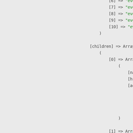
                    [6] => 
"ev
                    [7] => 
"ev
                    [8] => 
"ev
                    [9] => 
"ev
                    [10] => 
"e
                )

            [children] => Array
                (

                    [0] => Arra
                        (

                            [n
                            [h
                            [a
                               
                              
                               
                        )

                    [1] => Arra