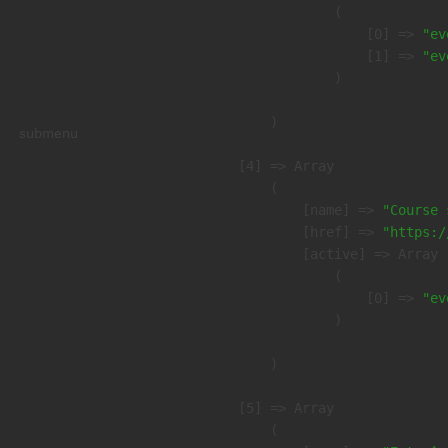
                (

                    [0] => 
"ev
                    [1] => 
"ev
                )

        )

submenu
    [4] => Array

        (

            [name] => 
"Course 
            [href] => 
"https:/
            [active] => Array

                (

                    [0] => 
"ev
                )

        )

    [5] => Array

        (
