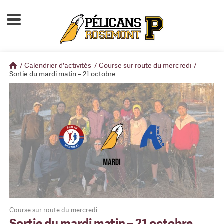
Accueil
À propos
/
Calendrier d'activités
/
Course sur route du mercredi
/
Calendrier d'activités
Sortie du mardi matin – 21 octobre
Boutique
Devenir membre
Course sur route du mercredi
Sortie du mardi matin – 21 octobre