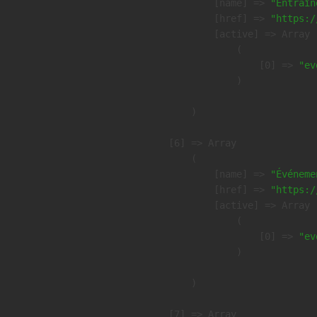
            [name] => 
"Entraîn
            [href] => 
"https:/
            [active] => Array

                (

                    [0] => 
"ev
                )

        )

    [6] => Array

        (

            [name] => 
"Événeme
            [href] => 
"https:/
            [active] => Array

                (

                    [0] => 
"ev
                )

        )

    [7] => Array
