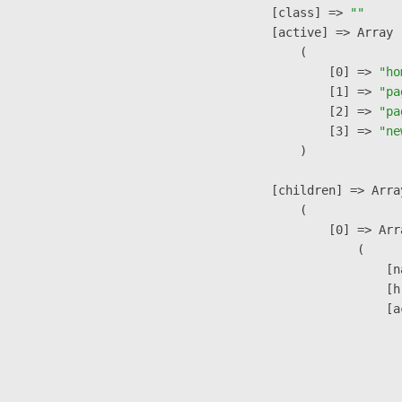
            [class] => 
""
            [active] => Array

                (

                    [0] => 
"ho
                    [1] => 
"pa
                    [2] => 
"pa
                    [3] => 
"ne
                )

            [children] => Array
                (

                    [0] => Arra
                        (

                            [n
                            [h
                            [a
                               
                              
                              
                               