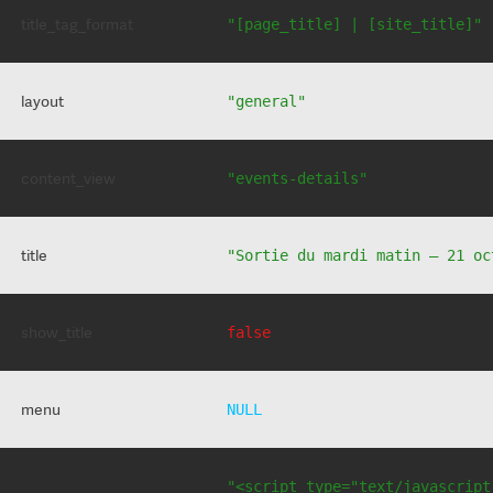
title_tag_format
"[page_title] | [site_title]"
layout
"general"
content_view
"events-details"
title
"Sortie du mardi matin – 21 oc
show_title
false
menu
NULL
"<script type="text/javascript