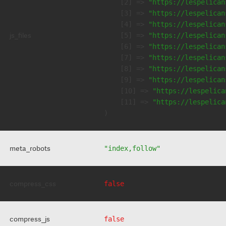
    [2] => 
"https://lespelican
    [3] => 
"https://lespelican
    [4] => 
"https://lespelican
js_files
    [5] => 
"https://lespelican
    [6] => 
"https://lespelican
    [7] => 
"https://lespelican
    [8] => 
"https://lespelican
    [9] => 
"https://lespelican
    [10] => 
"https://lespelica
    [11] => 
"https://lespelica
meta_robots
"index,follow"
compress_css
false
compress_js
false