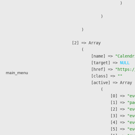
                        )

                )

        )

    [2] => Array

        (

            [name] => 
"Calendr
            [target] => 
NULL
            [href] => 
"https:/
main_menu
            [class] => 
""
            [active] => Array

                (

                    [0] => 
"ev
                    [1] => 
"pa
                    [2] => 
"ev
                    [3] => 
"ev
                    [4] => 
"ev
                    [5] => 
"ev