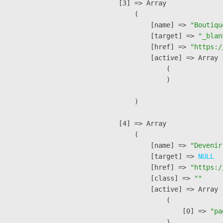
    [3] => Array

        (

            [name] => 
"Boutiqu
            [target] => 
"_blan
            [href] => 
"https:/
            [active] => Array

                (

                )

        )

    [4] => Array

        (

            [name] => 
"Devenir
            [target] => 
NULL
            [href] => 
"https:/
            [class] => 
""
            [active] => Array

                (

                    [0] => 
"pa
                )
