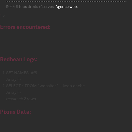
© 2026 Tous droits réservés.
Agence web
.
1
x
Errors encountered:
Redbean Logs:
SET NAMES utf8
Array ( )
SELECT * FROM `websites` -- keep-cache
Array ( )
resultset: 2 rows
Pixms Data: