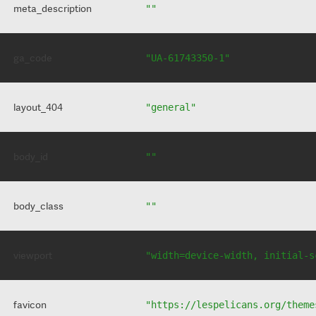
meta_description
""
ga_code
"UA-61743350-1"
layout_404
"general"
body_id
""
body_class
""
viewport
"width=device-width, initial-s
favicon
"https://lespelicans.org/theme