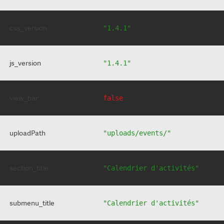
css_version
"1.4.1"
js_version
"1.4.1"
view_bar
false
uploadPath
"uploads/events/"
section_title
"Calendrier d'activités"
submenu_title
"Calendrier d'activités"