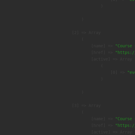
                )

        )

    [2] => Array

        (

            [name] => 
"Course 
            [href] => 
"https:/
            [active] => Array

                (

                    [0] => 
"ev
                )

        )

    [3] => Array

        (

            [name] => 
"Course 
            [href] => 
"https:/
            [active] => Array
