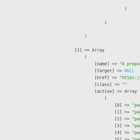
                        )

                )

        )

    [1] => Array

        (

            [name] => 
"À propo
            [target] => 
NULL
            [href] => 
"https:/
            [class] => 
""
            [active] => Array

                (

                    [0] => 
"pa
                    [1] => 
"pa
                    [2] => 
"pa
                    [3] => 
"pa
                    [4] => 
"pa
                    [5] => 
"pa