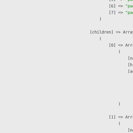
                    [6] => 
"pa
                    [7] => 
"pa
                )

            [children] => Array
                (

                    [0] => Arra
                        (

                            [n
                            [h
                            [a
                               
                              
                               
                        )

                    [1] => Arra
                        (

                            [n