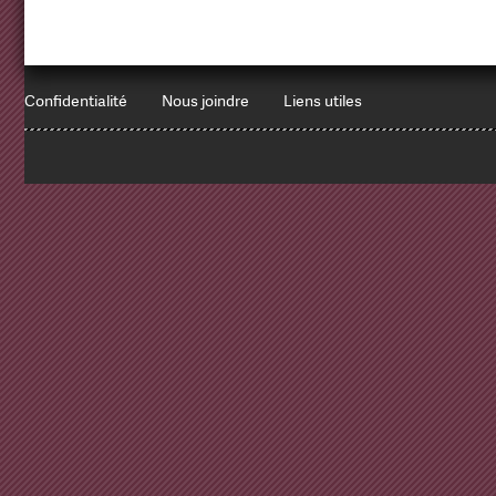
Confidentialité
Nous joindre
Liens utiles
1
x
Errors encountered:
Redbean Logs:
SET NAMES utf8
Array ( )
SELECT * FROM `websites` -- keep-cache