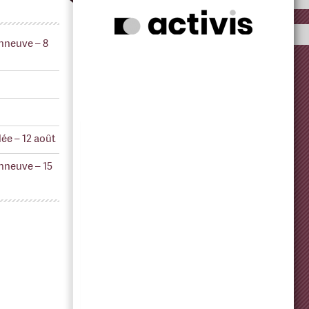
nneuve – 8
ée – 12 août
nneuve – 15