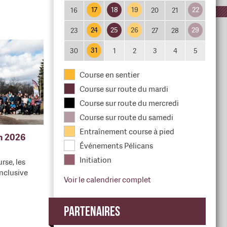
17
18
19
22
16
20
21
24
25
26
29
23
27
28
31
30
1
2
3
4
5
Course en sentier
Course sur route du mardi
Course sur route du mercredi
Course sur route du samedi
Entraînement course à pied
en 2026
Événements Pélicans
Initiation
rse, les
nclusive
Voir le calendrier complet
Partenaires