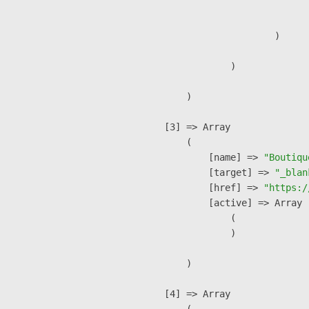
                               
                        )

                )

        )

    [3] => Array

        (

            [name] => 
"Boutiqu
            [target] => 
"_blan
            [href] => 
"https:/
            [active] => Array

                (

                )

        )

    [4] => Array

        (
