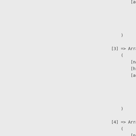
                            [a
                               
                              
                               
                        )

                    [3] => Arra
                        (

                            [n
                            [h
                            [a
                               
                              
                               
                        )

                    [4] => Arra
                        (

                            [n