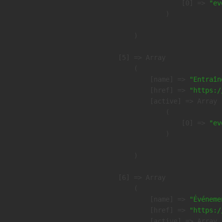
                    [0] => 
"ev
                )

        )

    [5] => Array

        (

            [name] => 
"Entraîn
            [href] => 
"https:/
            [active] => Array

                (

                    [0] => 
"ev
                )

        )

    [6] => Array

        (

            [name] => 
"Événeme
            [href] => 
"https:/
            [active] => Array
