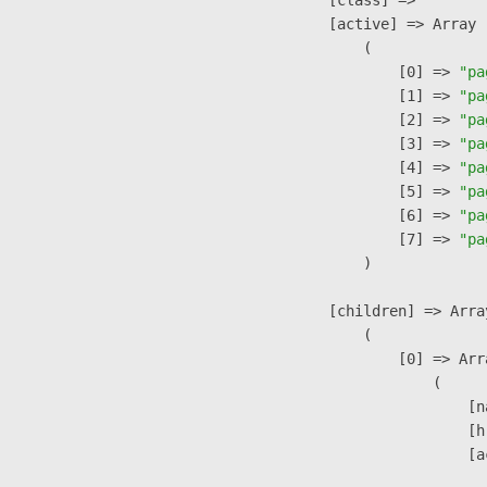
            [active] => Array

                (

                    [0] => 
"pa
                    [1] => 
"pa
                    [2] => 
"pa
                    [3] => 
"pa
                    [4] => 
"pa
                    [5] => 
"pa
                    [6] => 
"pa
                    [7] => 
"pa
                )

            [children] => Array
                (

                    [0] => Arra
                        (

                            [n
                            [h
                            [a
                               