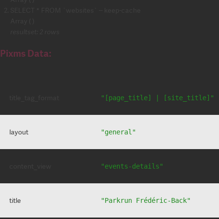
SELECT * FROM `websites` -- keep-cache
Array ( )
resultset: 2 rows
Pixms Data:
title_tag_format
"[page_title] | [site_title]"
layout
"general"
content_view
"events-details"
title
"Parkrun Frédéric-Back"