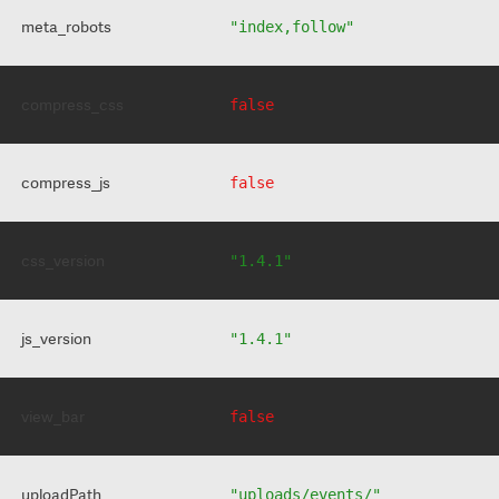
meta_robots
"index,follow"
compress_css
false
compress_js
false
css_version
"1.4.1"
js_version
"1.4.1"
view_bar
false
uploadPath
"uploads/events/"