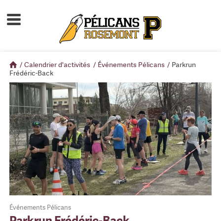
Accueil
À propos
/
Calendrier d'activités
/
Événements Pélicans
/
Parkrun
Calendrier d'activités
Frédéric-Back
Boutique
Devenir membre
Événements Pélicans
Parkrun Frédéric-Back