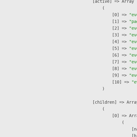
            [active] => Array

                (

                    [0] => 
"ev
                    [1] => 
"pa
                    [2] => 
"ev
                    [3] => 
"ev
                    [4] => 
"ev
                    [5] => 
"ev
                    [6] => 
"ev
                    [7] => 
"ev
                    [8] => 
"ev
                    [9] => 
"ev
                    [10] => 
"e
                )

            [children] => Array
                (

                    [0] => Arra
                        (

                            [n
                            [h