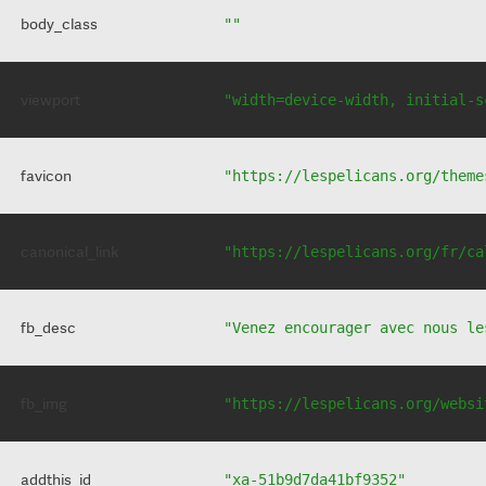
body_class
""
viewport
"width=device-width, initial-s
favicon
"https://lespelicans.org/theme
canonical_link
"https://lespelicans.org/fr/ca
fb_desc
"Venez encourager avec nous le
fb_img
"https://lespelicans.org/websi
addthis_id
"xa-51b9d7da41bf9352"