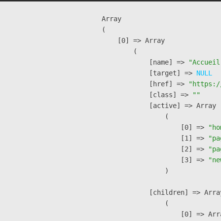
Array

(

    [0] => Array

        (

            [name] => 
"Accueil
            [target] => 
NULL
            [href] => 
"https:/
            [class] => 
""
            [active] => Array

                (

                    [0] => 
"ho
                    [1] => 
"pa
                    [2] => 
"pa
                    [3] => 
"ne
                )

            [children] => Array
                (

                    [0] => Arra