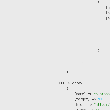
                        (

                            [n
                            [h
                            [a
                               
                              
                              
                               
                        )

                )

        )

    [1] => Array

        (

            [name] => 
"À propo
            [target] => 
NULL
            [href] => 
"https:/
            [class] => 
""