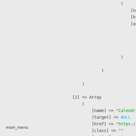
                        (

                            [n
                            [h
                            [a
                               
                              
                               
                        )

                )

        )

    [2] => Array

        (

            [name] => 
"Calendr
            [target] => 
NULL
            [href] => 
"https:/
main_menu
            [class] => 
""