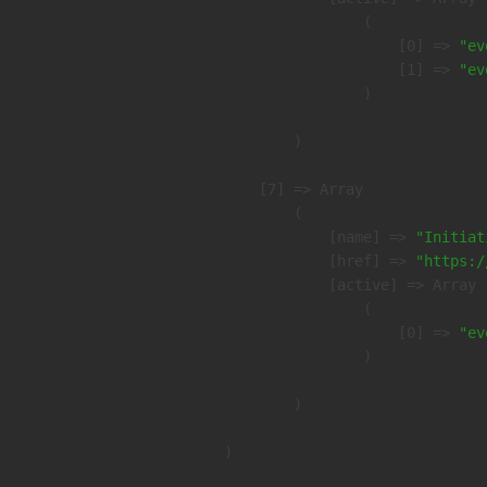
                (

                    [0] => 
"ev
                    [1] => 
"ev
                )

        )

    [7] => Array

        (

            [name] => 
"Initiat
            [href] => 
"https:/
            [active] => Array

                (

                    [0] => 
"ev
                )

        )
