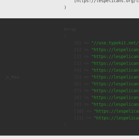
    [https://lespelicans.org/t
Array

(

    [0] => 
"//use.typekit.net/
    [1] => 
"https://lespelican
    [2] => 
"https://lespelican
    [3] => 
"https://lespelican
    [4] => 
"https://lespelican
js_files
    [5] => 
"https://lespelican
    [6] => 
"https://lespelican
    [7] => 
"https://lespelican
    [8] => 
"https://lespelican
    [9] => 
"https://lespelican
    [10] => 
"https://lespelica
    [11] => 
"https://lespelica