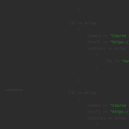
        )

    [3] => Array

        (

            [name] => 
"Course 
            [href] => 
"https:/
            [active] => Array

                (

                    [0] => 
"ev
                )

        )

submenu
    [4] => Array

        (

            [name] => 
"Course 
            [href] => 
"https:/
            [active] => Array

                (
