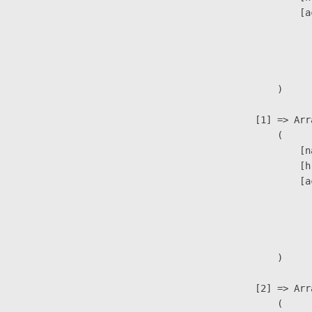
                            [a
                               
                              
                               
                        )

                    [1] => Arra
                        (

                            [n
                            [h
                            [a
                               
                              
                               
                        )

                    [2] => Arra
                        (
