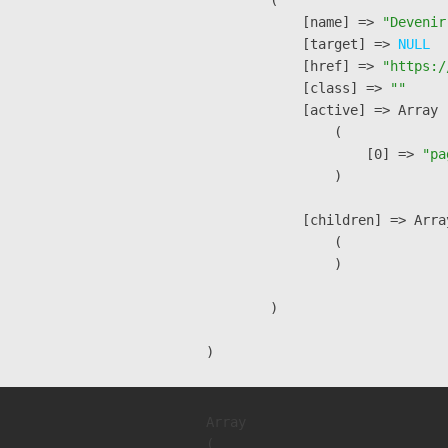
            [name] => 
"Devenir
            [target] => 
NULL
            [href] => 
"https:/
            [class] => 
""
            [active] => Array

                (

                    [0] => 
"pa
                )

            [children] => Array
                (

                )

        )

Array

(
