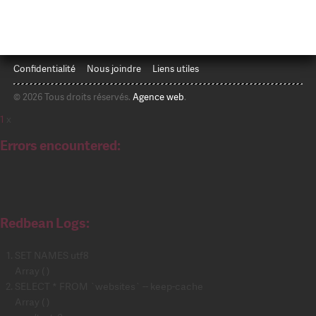
Confidentialité
Nous joindre
Liens utiles
© 2026 Tous droits réservés.
Agence web
.
1
x
Errors encountered:
Redbean Logs:
SET NAMES utf8
Array ( )
SELECT * FROM `websites` -- keep-cache
Array ( )