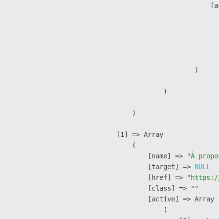
                            [a
                               
                              
                              
                               
                        )

                )

        )

    [1] => Array

        (

            [name] => 
"À propo
            [target] => 
NULL
            [href] => 
"https:/
            [class] => 
""
            [active] => Array

                (
