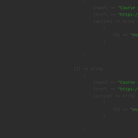
        (

            [name] => 
"Course 
            [href] => 
"https:/
            [active] => Array

                (

                    [0] => 
"ev
                )

        )

    [2] => Array

        (

            [name] => 
"Course 
            [href] => 
"https:/
            [active] => Array

                (

                    [0] => 
"ev
                )

        )
