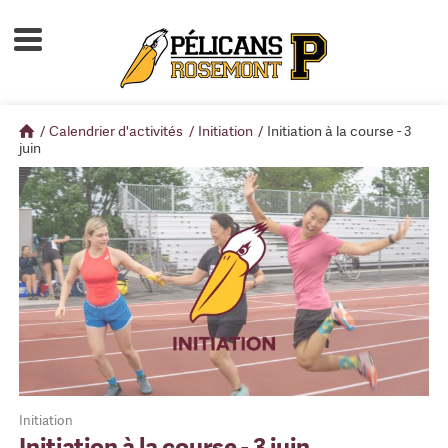
Accueil
À propos
/
Calendrier d'activités
/
Initiation
/
Initiation à la course - 3
Calendrier d'activités
juin
Boutique
Devenir membre
Initiation
Initiation à la course - 3 juin