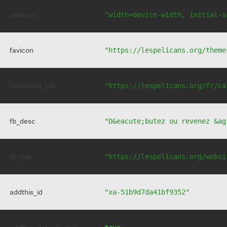
viewport
"width=device-width, initial-s
favicon
"https://lespelicans.org/theme
canonical_link
"https://lespelicans.org/fr/ca
fb_desc
"D&eacute;butez ou revenez &ag
fb_img
"https://lespelicans.org/websi
addthis_id
"xa-51b9d7da41bf9352"