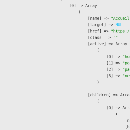
    [0] => Array

        (

            [name] => 
"Accueil
            [target] => 
NULL
            [href] => 
"https:/
            [class] => 
""
            [active] => Array

                (

                    [0] => 
"ho
                    [1] => 
"pa
                    [2] => 
"pa
                    [3] => 
"ne
                )

            [children] => Array
                (

                    [0] => Arra
                        (

                            [n
                            [h