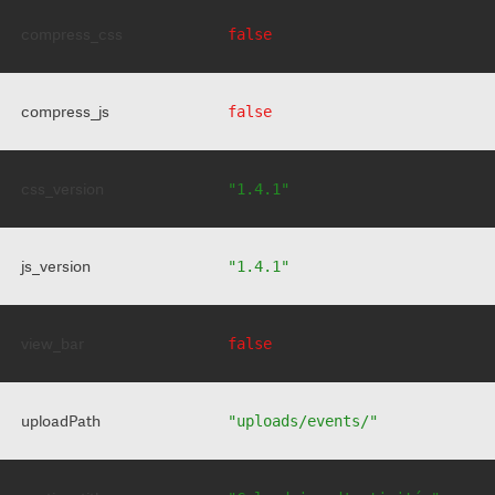
compress_css
false
compress_js
false
css_version
"1.4.1"
js_version
"1.4.1"
view_bar
false
uploadPath
"uploads/events/"