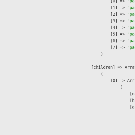
                    [0] => 
"pa
                    [1] => 
"pa
                    [2] => 
"pa
                    [3] => 
"pa
                    [4] => 
"pa
                    [5] => 
"pa
                    [6] => 
"pa
                    [7] => 
"pa
                )

            [children] => Array
                (

                    [0] => Arra
                        (

                            [n
                            [h
                            [a
                               
                              
                               