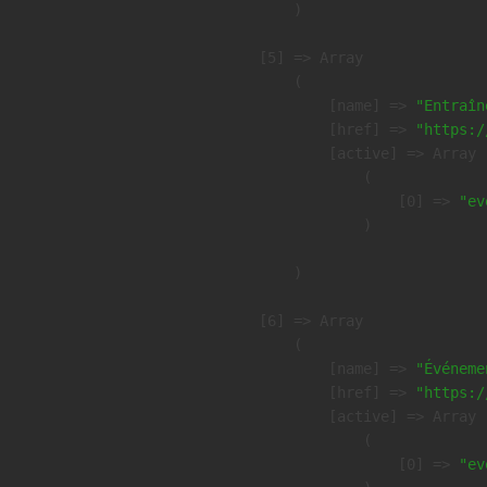
        )

    [5] => Array

        (

            [name] => 
"Entraîn
            [href] => 
"https:/
            [active] => Array

                (

                    [0] => 
"ev
                )

        )

    [6] => Array

        (

            [name] => 
"Événeme
            [href] => 
"https:/
            [active] => Array

                (

                    [0] => 
"ev