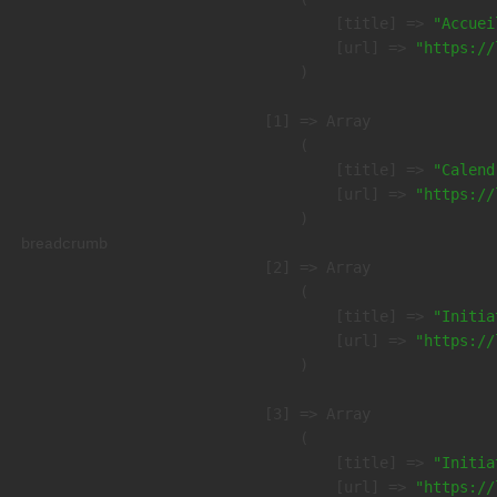
            [title] => 
"Accuei
            [url] => 
"https://
        )

    [1] => Array

        (

            [title] => 
"Calend
            [url] => 
"https://
        )

breadcrumb
    [2] => Array

        (

            [title] => 
"Initia
            [url] => 
"https://
        )

    [3] => Array

        (

            [title] => 
"Initia
            [url] => 
"https://