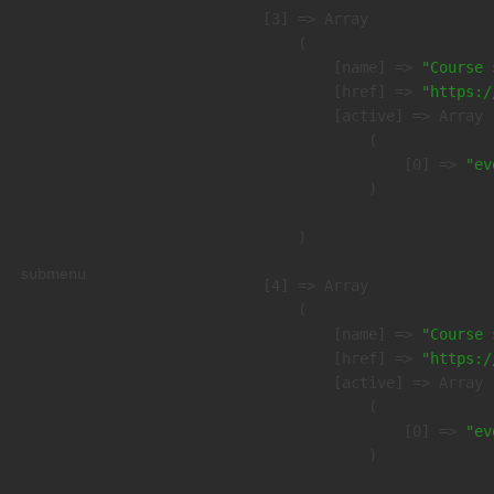
    [3] => Array

        (

            [name] => 
"Course 
            [href] => 
"https:/
            [active] => Array

                (

                    [0] => 
"ev
                )

        )

submenu
    [4] => Array

        (

            [name] => 
"Course 
            [href] => 
"https:/
            [active] => Array

                (

                    [0] => 
"ev
                )
