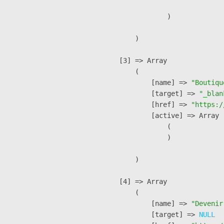
                )

        )

    [3] => Array

        (

            [name] => 
"Boutiqu
            [target] => 
"_blan
            [href] => 
"https:/
            [active] => Array

                (

                )

        )

    [4] => Array

        (

            [name] => 
"Devenir
            [target] => 
NULL