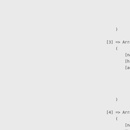
                               
                              
                               
                        )

                    [3] => Arra
                        (

                            [n
                            [h
                            [a
                               
                              
                               
                        )

                    [4] => Arra
                        (

                            [n