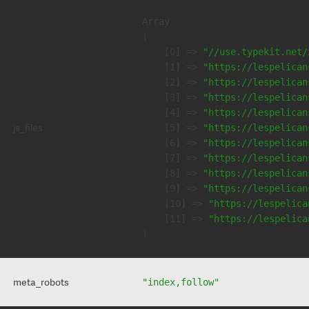
Array

(

    [0] => 
"//use.typekit.net/
    [1] => 
"https://lespelican
    [2] => 
"https://lespelican
    [3] => 
"https://lespelican
    [4] => 
"https://lespelican
js_files
    [5] => 
"https://lespelican
    [6] => 
"https://lespelican
    [7] => 
"https://lespelican
    [8] => 
"https://lespelican
    [9] => 
"https://lespelican
    [10] => 
"https://lespelica
    [11] => 
"https://lespelica
meta_robots
"index,follow"