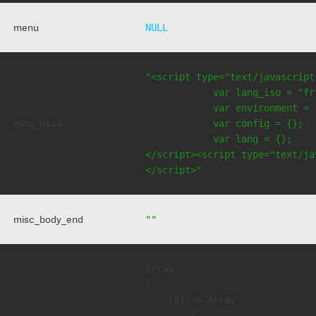
menu
NULL
"<script type="text/javascript
            var lang_iso = "fr"
            var environment = 
misc_head
            var config = {};

            var lang = {};

</script><script type="text/jav
</script>"
misc_body_end
""
Array

(

    [0] => Array

        (
