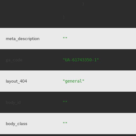
        )

meta_description
""
ga_code
"UA-61743350-1"
layout_404
"general"
body_id
""
body_class
""