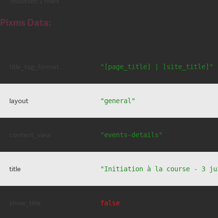
resultset: 2 rows
Pixms Data:
title_tag_format
"[page_title] | [site_title]"
layout
"general"
content_view
"events-details"
title
"Initiation à la course - 3 ju
show_title
false