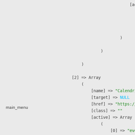
                            [a
                               
                              
                               
                        )

                )

        )

    [2] => Array

        (

            [name] => 
"Calendr
            [target] => 
NULL
            [href] => 
"https:/
main_menu
            [class] => 
""
            [active] => Array

                (

                    [0] => 
"ev