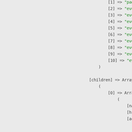
                    [1] => 
"pa
                    [2] => 
"ev
                    [3] => 
"ev
                    [4] => 
"ev
                    [5] => 
"ev
                    [6] => 
"ev
                    [7] => 
"ev
                    [8] => 
"ev
                    [9] => 
"ev
                    [10] => 
"e
                )

            [children] => Array
                (

                    [0] => Arra
                        (

                            [n
                            [h
                            [a
                               
                              