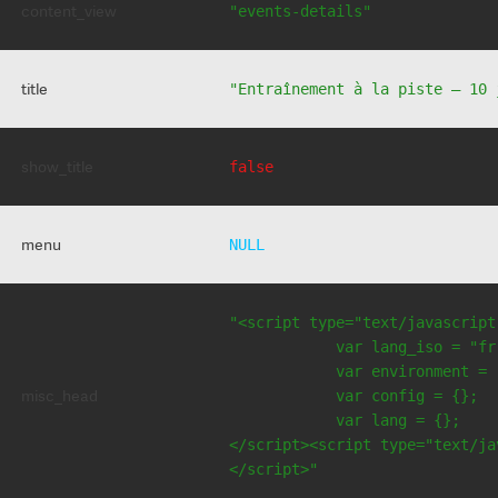
content_view
"events-details"
title
"Entraînement à la piste – 10 
show_title
false
menu
NULL
"<script type="text/javascript
            var lang_iso = "fr"
            var environment = 
misc_head
            var config = {};

            var lang = {};

</script><script type="text/jav
</script>"