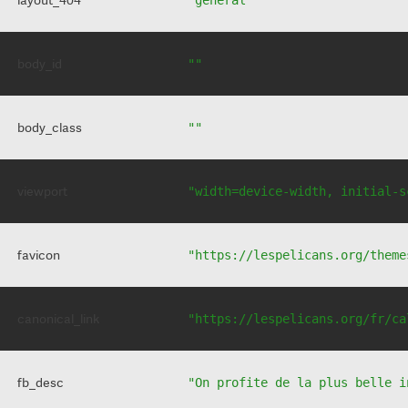
body_id
""
body_class
""
viewport
"width=device-width, initial-s
favicon
"https://lespelicans.org/theme
canonical_link
"https://lespelicans.org/fr/ca
fb_desc
"On profite de la plus belle i