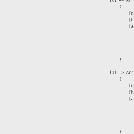
                        (

                            [n
                            [h
                            [a
                               
                              
                               
                        )

                    [1] => Arra
                        (

                            [n
                            [h
                            [a
                               
                              
                               
                        )
