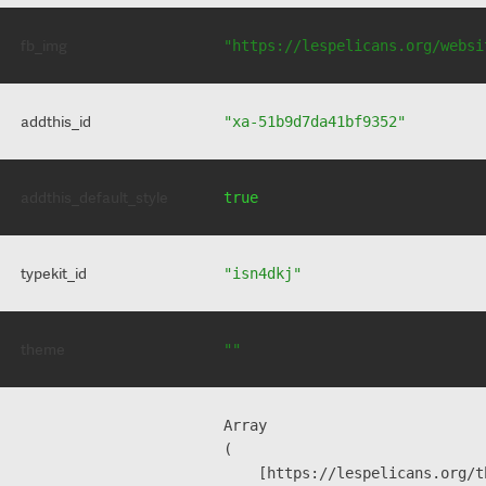
fb_img
"https://lespelicans.org/websi
addthis_id
"xa-51b9d7da41bf9352"
addthis_default_style
true
typekit_id
"isn4dkj"
theme
""
Array

(

    [https://lespelicans.org/t