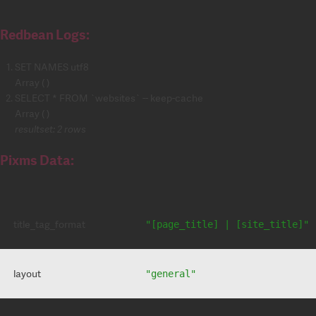
Redbean Logs:
SET NAMES utf8
Array ( )
SELECT * FROM `websites` -- keep-cache
Array ( )
resultset: 2 rows
Pixms Data:
title_tag_format
"[page_title] | [site_title]"
layout
"general"