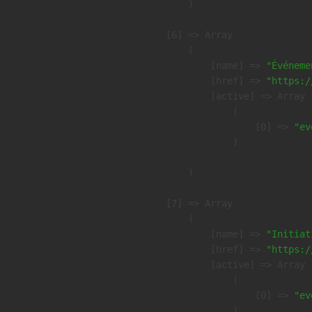
        )

    [6] => Array

        (

            [name] => 
"Événeme
            [href] => 
"https:/
            [active] => Array

                (

                    [0] => 
"ev
                )

        )

    [7] => Array

        (

            [name] => 
"Initiat
            [href] => 
"https:/
            [active] => Array

                (

                    [0] => 
"ev
                )
