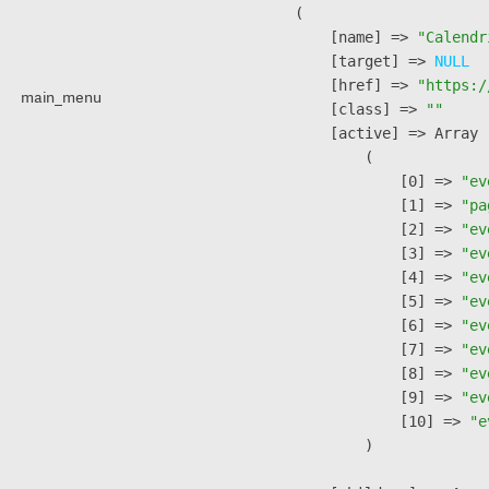
        (

            [name] => 
"Calendr
            [target] => 
NULL
            [href] => 
"https:/
main_menu
            [class] => 
""
            [active] => Array

                (

                    [0] => 
"ev
                    [1] => 
"pa
                    [2] => 
"ev
                    [3] => 
"ev
                    [4] => 
"ev
                    [5] => 
"ev
                    [6] => 
"ev
                    [7] => 
"ev
                    [8] => 
"ev
                    [9] => 
"ev
                    [10] => 
"e
                )
