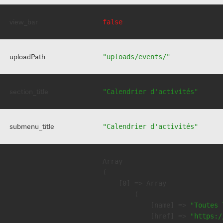
view_bar
false
uploadPath
"uploads/events/"
section_title
"Calendrier d'activités"
submenu_title
"Calendrier d'activités"
Array

(

    [0] => Array

        (

            [name] => 
"Toutes 
            [href] => 
"https:/