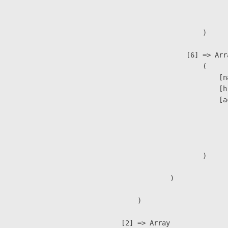
                               
                        )

                    [6] => Arra
                        (

                            [n
                            [h
                            [a
                               
                              
                               
                        )

                )

        )

    [2] => Array
