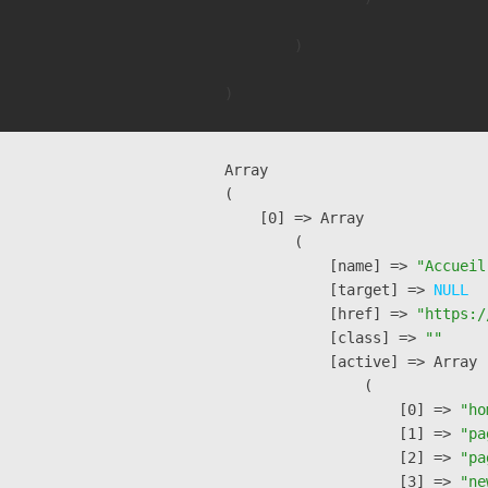
        )

Array

(

    [0] => Array

        (

            [name] => 
"Accueil
            [target] => 
NULL
            [href] => 
"https:/
            [class] => 
""
            [active] => Array

                (

                    [0] => 
"ho
                    [1] => 
"pa
                    [2] => 
"pa
                    [3] => 
"ne