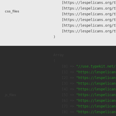
    [https://lespelicans.org/t
    [https://lespelicans.org/t
css_files
    [https://lespelicans.org/t
    [https://lespelicans.org/t
    [https://lespelicans.org/t
    [https://lespelicans.org/t
Array

(

    [0] => 
"//use.typekit.net/
    [1] => 
"https://lespelican
    [2] => 
"https://lespelican
    [3] => 
"https://lespelican
    [4] => 
"https://lespelican
js_files
    [5] => 
"https://lespelican
    [6] => 
"https://lespelican
    [7] => 
"https://lespelican
    [8] => 
"https://lespelican