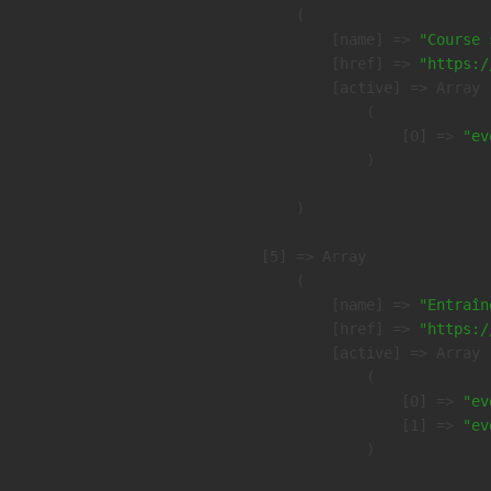
        (

            [name] => 
"Course 
            [href] => 
"https:/
            [active] => Array

                (

                    [0] => 
"ev
                )

        )

    [5] => Array

        (

            [name] => 
"Entraîn
            [href] => 
"https:/
            [active] => Array

                (

                    [0] => 
"ev
                    [1] => 
"ev
                )
