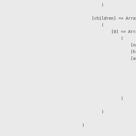
                )

            [children] => Array
                (

                    [0] => Arra
                        (

                            [n
                            [h
                            [a
                               
                              
                              
                               
                        )

                )

        )
