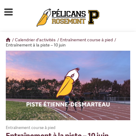
Accueil
À propos
/
Calendrier d'activités
/
Entraînement course à pied
/
Calendrier d'activités
Entraînement à la piste – 10 juin
Boutique
Devenir membre
Entraînement course à pied
Entraînement à la piste – 10 juin