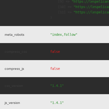
    [9] => 
"https://lespelican
    [10] => 
"https://lespelica
    [11] => 
"https://lespelica
meta_robots
"index,follow"
compress_css
false
compress_js
false
css_version
"1.4.1"
js_version
"1.4.1"