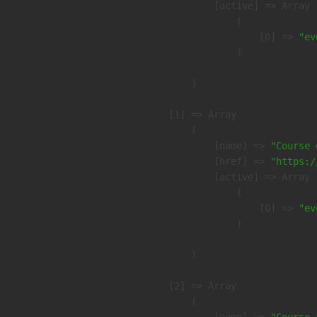
            [active] => Array

                (

                    [0] => 
"ev
                )

        )

    [1] => Array

        (

            [name] => 
"Course 
            [href] => 
"https:/
            [active] => Array

                (

                    [0] => 
"ev
                )

        )

    [2] => Array

        (

            [name] => 
"Course 