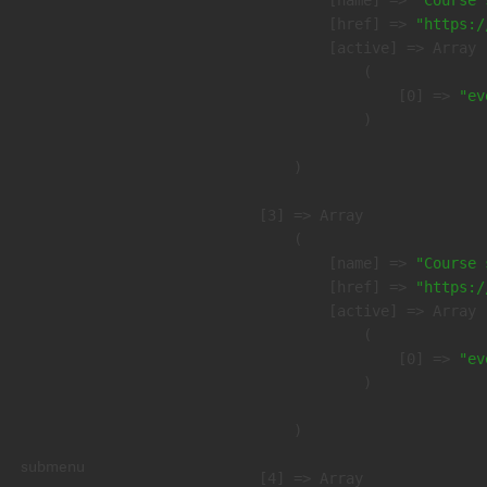
            [href] => 
"https:/
            [active] => Array

                (

                    [0] => 
"ev
                )

        )

    [3] => Array

        (

            [name] => 
"Course 
            [href] => 
"https:/
            [active] => Array

                (

                    [0] => 
"ev
                )

        )

submenu
    [4] => Array
