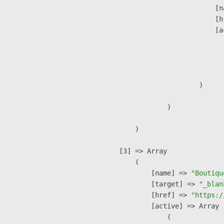
                            [n
                            [h
                            [a
                               
                              
                               
                        )

                )

        )

    [3] => Array

        (

            [name] => 
"Boutiqu
            [target] => 
"_blan
            [href] => 
"https:/
            [active] => Array

                (
