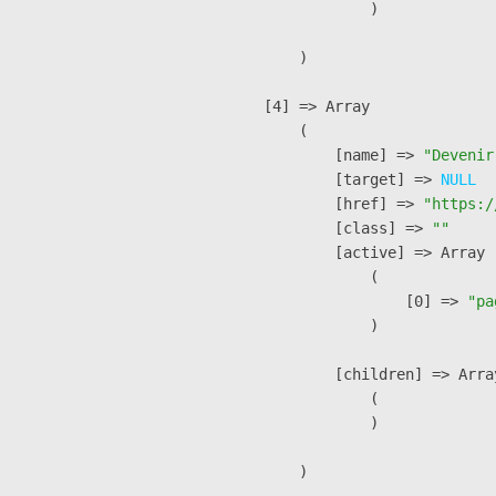
                )

        )

    [4] => Array

        (

            [name] => 
"Devenir
            [target] => 
NULL
            [href] => 
"https:/
            [class] => 
""
            [active] => Array

                (

                    [0] => 
"pa
                )

            [children] => Array
                (

                )

        )
