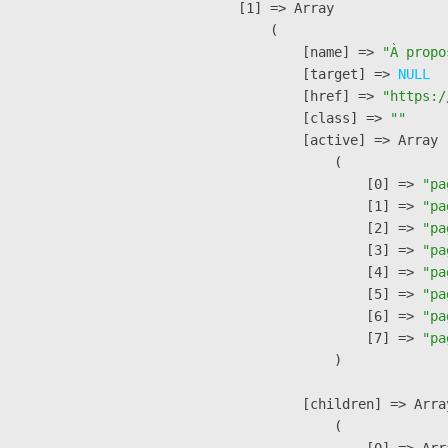
    [1] => Array

        (

            [name] => 
"À propo
            [target] => 
NULL
            [href] => 
"https:/
            [class] => 
""
            [active] => Array

                (

                    [0] => 
"pa
                    [1] => 
"pa
                    [2] => 
"pa
                    [3] => 
"pa
                    [4] => 
"pa
                    [5] => 
"pa
                    [6] => 
"pa
                    [7] => 
"pa
                )

            [children] => Array
                (

                    [0] => Arra