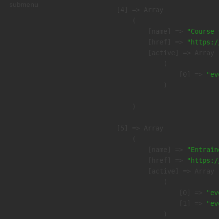
submenu
    [4] => Array

        (

            [name] => 
"Course 
            [href] => 
"https:/
            [active] => Array

                (

                    [0] => 
"ev
                )

        )

    [5] => Array

        (

            [name] => 
"Entraîn
            [href] => 
"https:/
            [active] => Array

                (

                    [0] => 
"ev
                    [1] => 
"ev
                )
