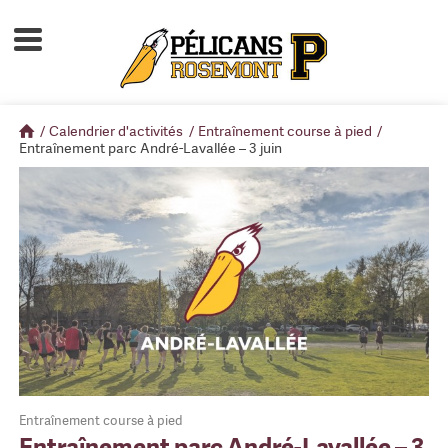
Accueil
À propos
/
Calendrier d'activités
/
Entraînement course à pied
/
Calendrier d'activités
Entraînement parc André-Lavallée – 3 juin
Boutique
Devenir membre
Entraînement course à pied
Entraînement parc André-Lavallée – 3