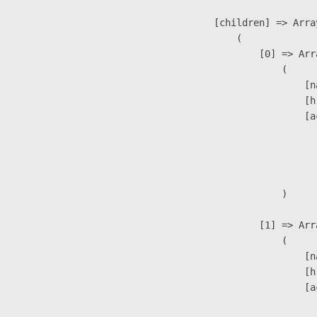
            [children] => Array
                (

                    [0] => Arra
                        (

                            [n
                            [h
                            [a
                               
                              
                               
                        )

                    [1] => Arra
                        (

                            [n
                            [h
                            [a
                               