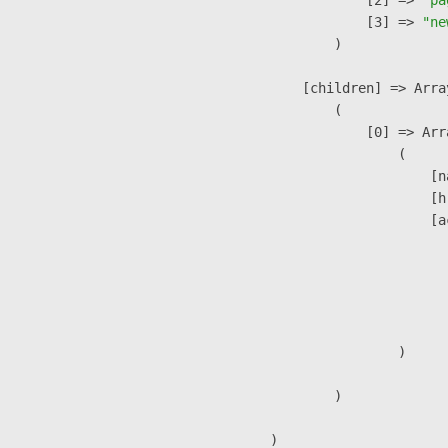
                    [3] => 
"ne
                )

            [children] => Array
                (

                    [0] => Arra
                        (

                            [n
                            [h
                            [a
                               
                              
                              
                               
                        )

                )

        )
