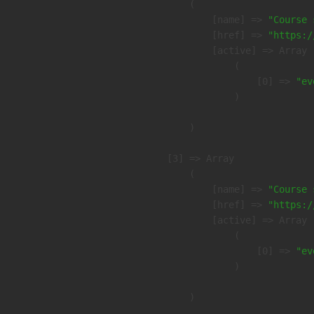
        (

            [name] => 
"Course 
            [href] => 
"https:/
            [active] => Array

                (

                    [0] => 
"ev
                )

        )

    [3] => Array

        (

            [name] => 
"Course 
            [href] => 
"https:/
            [active] => Array

                (

                    [0] => 
"ev
                )

        )
