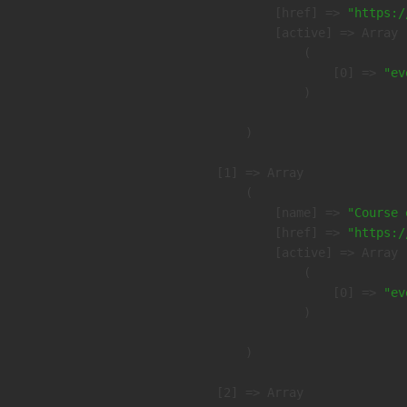
            [href] => 
"https:/
            [active] => Array

                (

                    [0] => 
"ev
                )

        )

    [1] => Array

        (

            [name] => 
"Course 
            [href] => 
"https:/
            [active] => Array

                (

                    [0] => 
"ev
                )

        )

    [2] => Array
