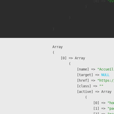
                    [0] => 
"ev
                )

        )

Array

(

    [0] => Array

        (

            [name] => 
"Accueil
            [target] => 
NULL
            [href] => 
"https:/
            [class] => 
""
            [active] => Array

                (

                    [0] => 
"ho
                    [1] => 
"pa
                    [2] => 
"pa