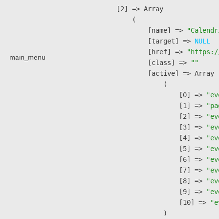
    [2] => Array

        (

            [name] => 
"Calendr
            [target] => 
NULL
            [href] => 
"https:/
main_menu
            [class] => 
""
            [active] => Array

                (

                    [0] => 
"ev
                    [1] => 
"pa
                    [2] => 
"ev
                    [3] => 
"ev
                    [4] => 
"ev
                    [5] => 
"ev
                    [6] => 
"ev
                    [7] => 
"ev
                    [8] => 
"ev
                    [9] => 
"ev
                    [10] => 
"e
                )
