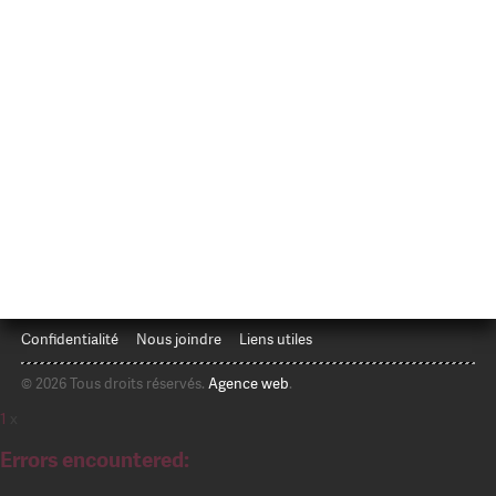
Confidentialité
Nous joindre
Liens utiles
© 2026 Tous droits réservés.
Agence web
.
1
x
Errors encountered: