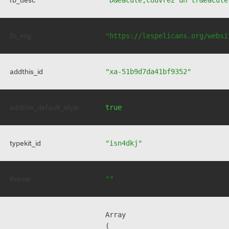
fb_img
"https://lespelicans.org/websi
addthis_id
"xa-51b9d7da41bf9352"
addthis_default_style
true
typekit_id
"isn4dkj"
theme
""
Array

(
