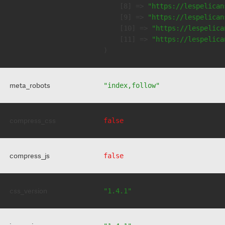
    [8] => 
"https://lespelican
    [9] => 
"https://lespelican
    [10] => 
"https://lespelica
    [11] => 
"https://lespelica
meta_robots
"index,follow"
compress_css
false
compress_js
false
css_version
"1.4.1"