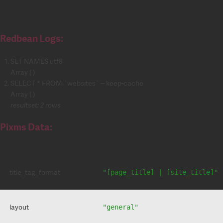
Redbean Logs:
SET NAMES utf8
Array ( )
SELECT * FROM `websites` -- keep-cache
Array ( )
resultset: 2 rows
Pixms Data:
title_tag_format
"[page_title] | [site_title]"
layout
"general"