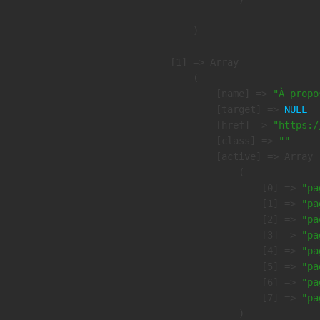
        )

    [1] => Array

        (

            [name] => 
"À propo
            [target] => 
NULL
            [href] => 
"https:/
            [class] => 
""
            [active] => Array

                (

                    [0] => 
"pa
                    [1] => 
"pa
                    [2] => 
"pa
                    [3] => 
"pa
                    [4] => 
"pa
                    [5] => 
"pa
                    [6] => 
"pa
                    [7] => 
"pa
                )
