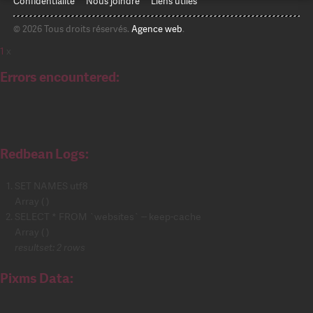
Confidentialité
Nous joindre
Liens utiles
© 2026 Tous droits réservés.
Agence web
.
1
x
Errors encountered:
Redbean Logs:
SET NAMES utf8
Array ( )
SELECT * FROM `websites` -- keep-cache
Array ( )
resultset: 2 rows
Pixms Data: