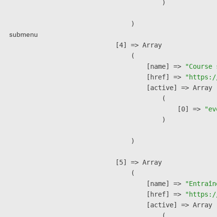
                )

        )

submenu
    [4] => Array

        (

            [name] => 
"Course 
            [href] => 
"https:/
            [active] => Array

                (

                    [0] => 
"ev
                )

        )

    [5] => Array

        (

            [name] => 
"Entraîn
            [href] => 
"https:/
            [active] => Array

                (
