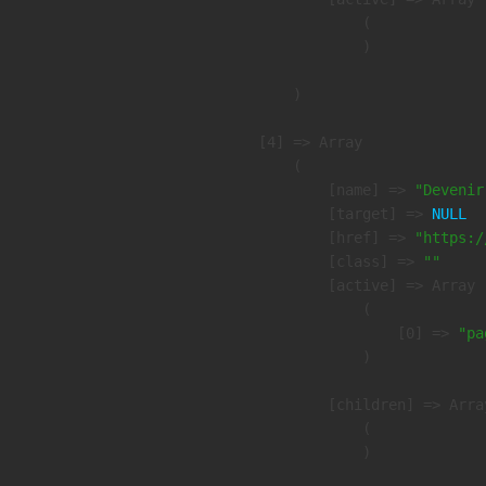
                (

                )

        )

    [4] => Array

        (

            [name] => 
"Devenir
            [target] => 
NULL
            [href] => 
"https:/
            [class] => 
""
            [active] => Array

                (

                    [0] => 
"pa
                )

            [children] => Array
                (

                )
