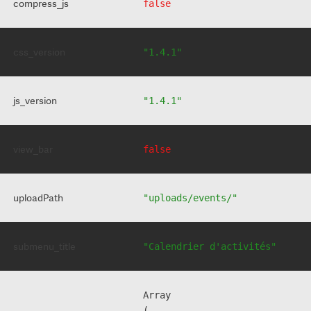
compress_js
false
css_version
"1.4.1"
js_version
"1.4.1"
view_bar
false
uploadPath
"uploads/events/"
submenu_title
"Calendrier d'activités"
Array

(
