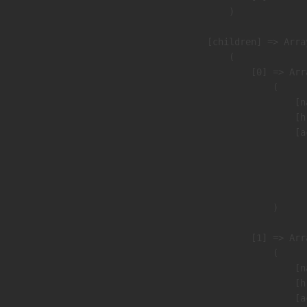
                )

            [children] => Array
                (

                    [0] => Arra
                        (

                            [n
                            [h
                            [a
                               
                              
                               
                        )

                    [1] => Arra
                        (

                            [n
                            [h
                            [a