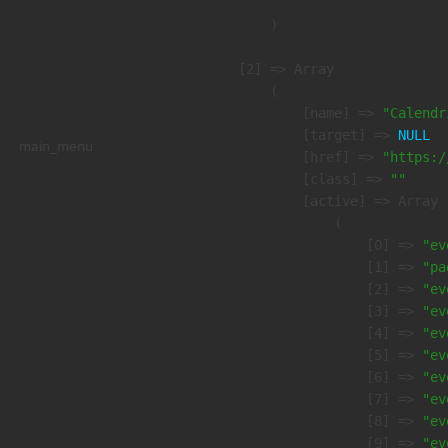
        )

    [2] => Array

        (

            [name] => 
"Calendr
            [target] => 
NULL
main_menu
            [href] => 
"https:/
            [class] => 
""
            [active] => Array

                (

                    [0] => 
"ev
                    [1] => 
"pa
                    [2] => 
"ev
                    [3] => 
"ev
                    [4] => 
"ev
                    [5] => 
"ev
                    [6] => 
"ev
                    [7] => 
"ev
                    [8] => 
"ev
                    [9] => 
"ev