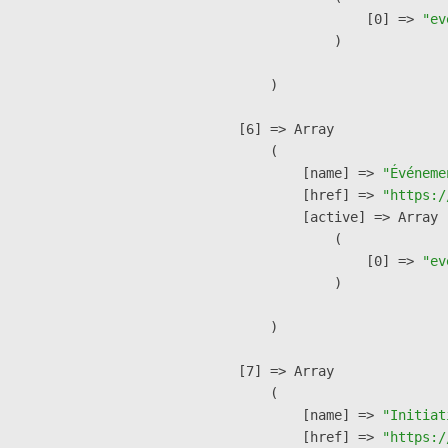
                    [0] => 
"ev
                )

        )

    [6] => Array

        (

            [name] => 
"Événeme
            [href] => 
"https:/
            [active] => Array

                (

                    [0] => 
"ev
                )

        )

    [7] => Array

        (

            [name] => 
"Initiat
            [href] => 
"https:/