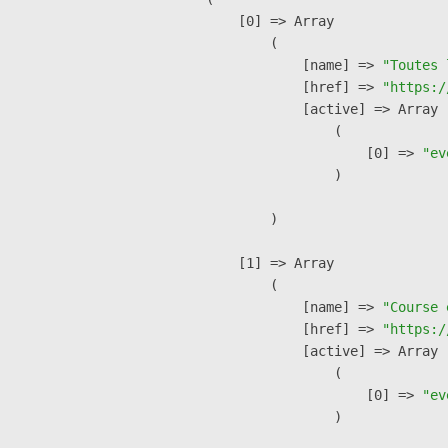
    [0] => Array

        (

            [name] => 
"Toutes 
            [href] => 
"https:/
            [active] => Array

                (

                    [0] => 
"ev
                )

        )

    [1] => Array

        (

            [name] => 
"Course 
            [href] => 
"https:/
            [active] => Array

                (

                    [0] => 
"ev
                )
