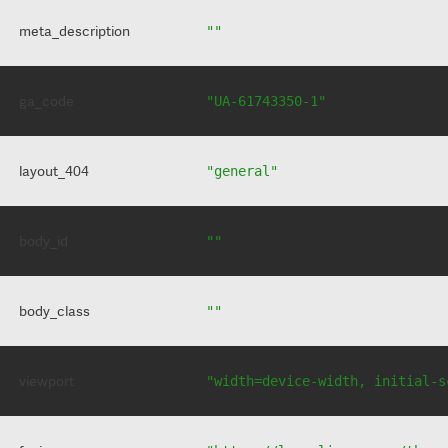
meta_description
""
ga_code
"UA-61743350-1"
layout_404
"general"
body_id
""
body_class
""
viewport
"width=device-width, initial-s