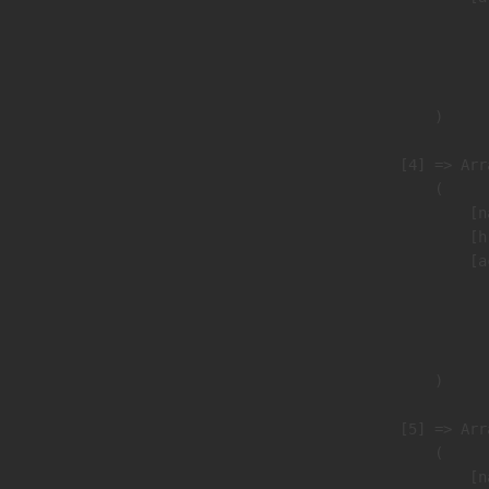
                               
                              
                               
                        )

                    [4] => Arra
                        (

                            [n
                            [h
                            [a
                               
                              
                               
                        )

                    [5] => Arra
                        (

                            [n