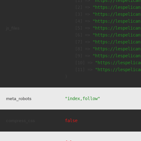
    [1] => 
"https://lespelican
    [2] => 
"https://lespelican
    [3] => 
"https://lespelican
    [4] => 
"https://lespelican
js_files
    [5] => 
"https://lespelican
    [6] => 
"https://lespelican
    [7] => 
"https://lespelican
    [8] => 
"https://lespelican
    [9] => 
"https://lespelican
    [10] => 
"https://lespelica
    [11] => 
"https://lespelica
meta_robots
"index,follow"
compress_css
false