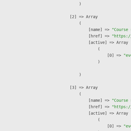
        )

    [2] => Array

        (

            [name] => 
"Course 
            [href] => 
"https:/
            [active] => Array

                (

                    [0] => 
"ev
                )

        )

    [3] => Array

        (

            [name] => 
"Course 
            [href] => 
"https:/
            [active] => Array

                (

                    [0] => 
"ev