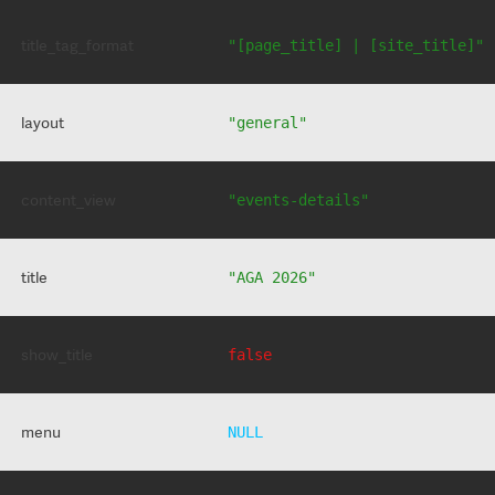
title_tag_format
"[page_title] | [site_title]"
layout
"general"
content_view
"events-details"
title
"AGA 2026"
show_title
false
menu
NULL