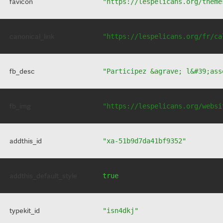
favicon
"https://lespelicans.org/theme
canonical_link
"https://lespelicans.org/fr/ca
fb_desc
"Participez &agrave; l&#39;ass
fb_img
"https://lespelicans.org/websi
addthis_id
"xa-51b9d7da41bf9352"
addthis_default_style
true
typekit_id
"isn4dkj"