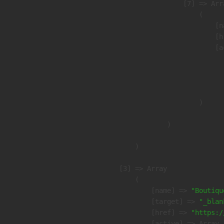
                    [7] => Arra
                        (

                            [n
                            [h
                            [a
                               
                              
                               
                        )

                )

        )

    [3] => Array

        (

            [name] => 
"Boutiqu
            [target] => 
"_blan
            [href] => 
"https:/
            [active] => Array
