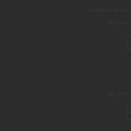
            [children] => Array
                (

                    [0] => Arra
                        (

                            [n
                            [h
                            [a
                               
                              
                               
                        )

                    [1] => Arra
                        (

                            [n
                            [h
                            [a
                               