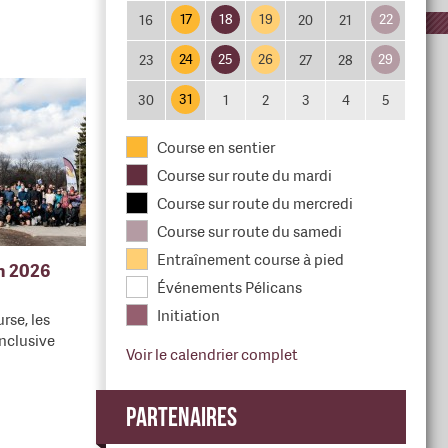
17
18
19
22
16
20
21
24
25
26
29
23
27
28
31
30
1
2
3
4
5
Course en sentier
Course sur route du mardi
Course sur route du mercredi
Course sur route du samedi
Entraînement course à pied
en 2026
Événements Pélicans
Initiation
rse, les
nclusive
Voir le calendrier complet
Partenaires