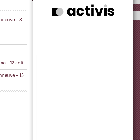
nneuve – 8
ée – 12 août
nneuve – 15