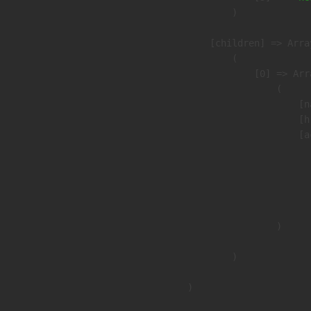
                )

            [children] => Array
                (

                    [0] => Arra
                        (

                            [n
                            [h
                            [a
                               
                              
                              
                               
                        )

                )

        )
