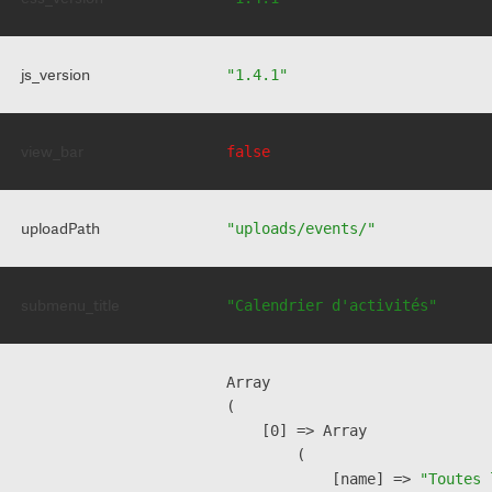
js_version
"1.4.1"
view_bar
false
uploadPath
"uploads/events/"
submenu_title
"Calendrier d'activités"
Array

(

    [0] => Array

        (

            [name] => 
"Toutes 