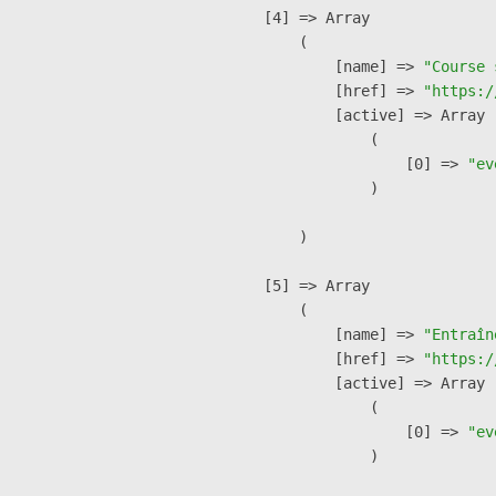
    [4] => Array

        (

            [name] => 
"Course 
            [href] => 
"https:/
            [active] => Array

                (

                    [0] => 
"ev
                )

        )

    [5] => Array

        (

            [name] => 
"Entraîn
            [href] => 
"https:/
            [active] => Array

                (

                    [0] => 
"ev
                )
