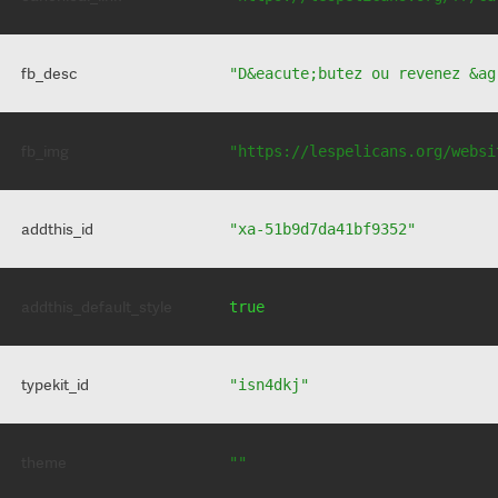
fb_desc
"D&eacute;butez ou revenez &ag
fb_img
"https://lespelicans.org/websi
addthis_id
"xa-51b9d7da41bf9352"
addthis_default_style
true
typekit_id
"isn4dkj"
theme
""