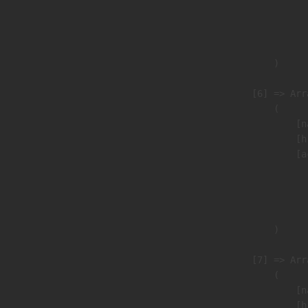
                               
                              
                               
                        )

                    [6] => Arra
                        (

                            [n
                            [h
                            [a
                               
                              
                               
                        )

                    [7] => Arra
                        (

                            [n
                            [h