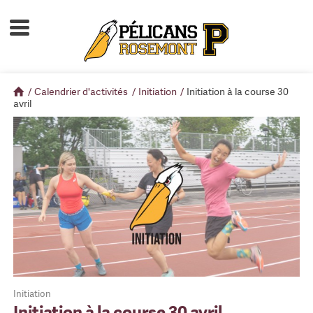
Accueil
À propos
/
Calendrier d'activités
/
Initiation
/
Initiation à la course 30
Calendrier d'activités
avril
Boutique
Devenir membre
Initiation
Initiation à la course 30 avril