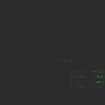
                            [a
                               
                              
                               
                        )

                )

        )

    [3] => Array

        (

            [name] => 
"Boutiqu
            [target] => 
"_blan
            [href] => 
"https:/
            [active] => Array

                (

                )
