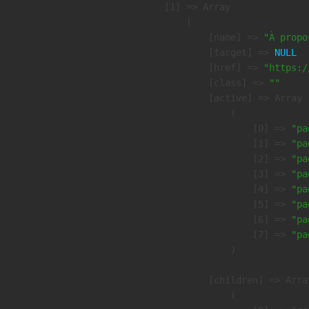
    [1] => Array

        (

            [name] => 
"À propo
            [target] => 
NULL
            [href] => 
"https:/
            [class] => 
""
            [active] => Array

                (

                    [0] => 
"pa
                    [1] => 
"pa
                    [2] => 
"pa
                    [3] => 
"pa
                    [4] => 
"pa
                    [5] => 
"pa
                    [6] => 
"pa
                    [7] => 
"pa
                )

            [children] => Array
                (
