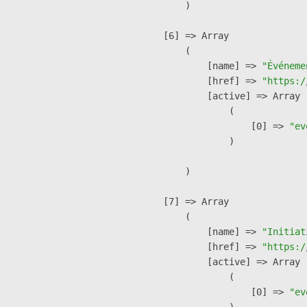
        )

    [6] => Array

        (

            [name] => 
"Événeme
            [href] => 
"https:/
            [active] => Array

                (

                    [0] => 
"ev
                )

        )

    [7] => Array

        (

            [name] => 
"Initiat
            [href] => 
"https:/
            [active] => Array

                (

                    [0] => 
"ev
                )
