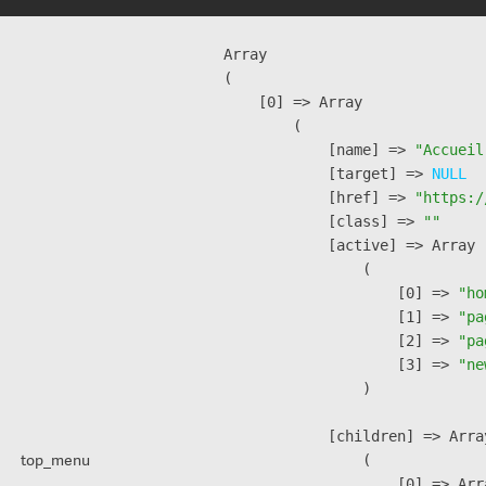
Array

(

    [0] => Array

        (

            [name] => 
"Accueil
            [target] => 
NULL
            [href] => 
"https:/
            [class] => 
""
            [active] => Array

                (

                    [0] => 
"ho
                    [1] => 
"pa
                    [2] => 
"pa
                    [3] => 
"ne
                )

            [children] => Array
top_menu
                (

                    [0] => Arra