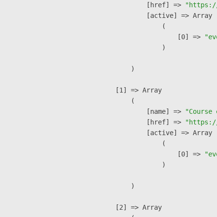
            [href] => 
"https:/
            [active] => Array

                (

                    [0] => 
"ev
                )

        )

    [1] => Array

        (

            [name] => 
"Course 
            [href] => 
"https:/
            [active] => Array

                (

                    [0] => 
"ev
                )

        )

    [2] => Array
