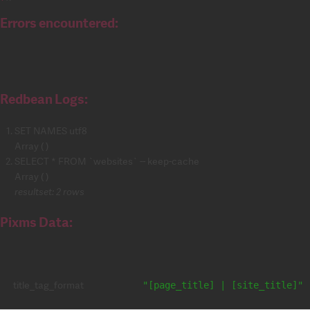
Errors encountered:
Redbean Logs:
SET NAMES utf8
Array ( )
SELECT * FROM `websites` -- keep-cache
Array ( )
resultset: 2 rows
Pixms Data:
title_tag_format
"[page_title] | [site_title]"