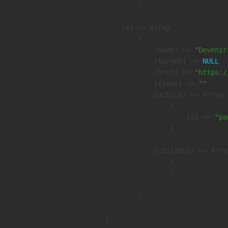
        )

    [4] => Array

        (

            [name] => 
"Devenir
            [target] => 
NULL
            [href] => 
"https:/
            [class] => 
""
            [active] => Array

                (

                    [0] => 
"pa
                )

            [children] => Array
                (

                )

        )
