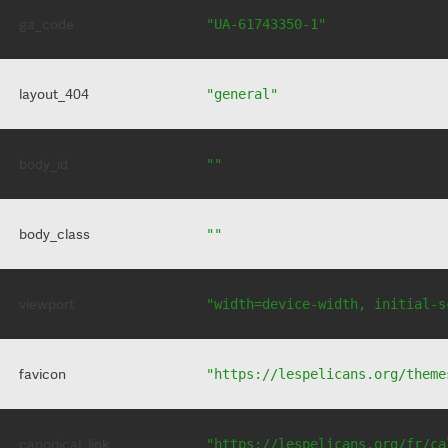
ga_code
"UA-61743350-1"
layout_404
"general"
body_id
""
body_class
""
viewport
"width=device-width, initial-s
favicon
"https://lespelicans.org/theme
canonical_link
"https://lespelicans.org/fr/ca