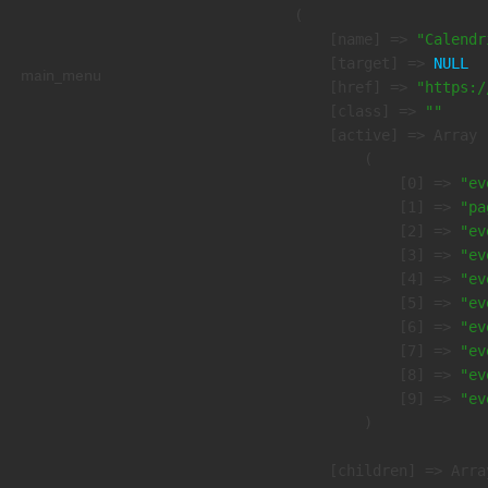
        (

            [name] => 
"Calendr
            [target] => 
NULL
main_menu
            [href] => 
"https:/
            [class] => 
""
            [active] => Array

                (

                    [0] => 
"ev
                    [1] => 
"pa
                    [2] => 
"ev
                    [3] => 
"ev
                    [4] => 
"ev
                    [5] => 
"ev
                    [6] => 
"ev
                    [7] => 
"ev
                    [8] => 
"ev
                    [9] => 
"ev
                )

            [children] => Array