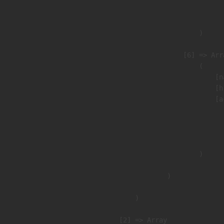
                               
                        )

                    [6] => Arra
                        (

                            [n
                            [h
                            [a
                               
                              
                               
                        )

                )

        )

    [2] => Array
