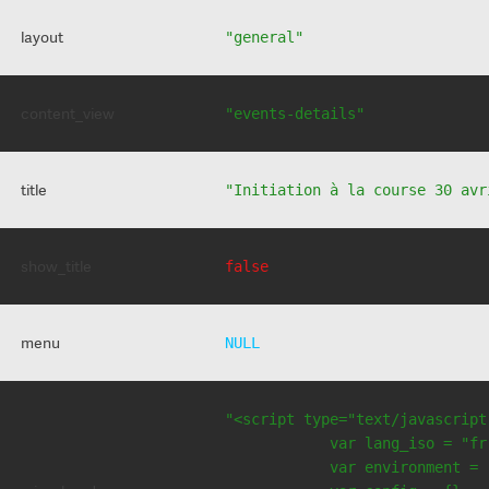
layout
"general"
content_view
"events-details"
title
"Initiation à la course 30 avr
show_title
false
menu
NULL
"<script type="text/javascript
            var lang_iso = "fr"
            var environment = 