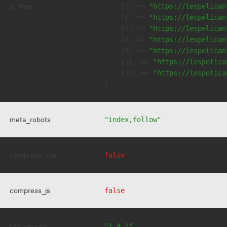
js_files
    [5] => 
"https://lespelican
    [6] => 
"https://lespelican
    [7] => 
"https://lespelican
    [8] => 
"https://lespelican
    [9] => 
"https://lespelican
    [10] => 
"https://lespelica
    [11] => 
"https://lespelica
meta_robots
"index,follow"
compress_css
false
compress_js
false
css_version
"1.4.1"