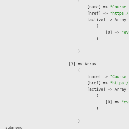
        (

            [name] => 
"Course 
            [href] => 
"https:/
            [active] => Array

                (

                    [0] => 
"ev
                )

        )

    [3] => Array

        (

            [name] => 
"Course 
            [href] => 
"https:/
            [active] => Array

                (

                    [0] => 
"ev
                )

        )

submenu