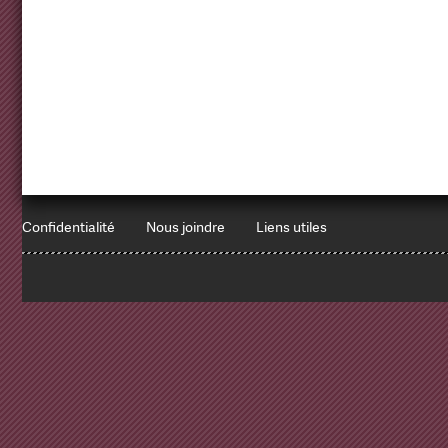
Confidentialité
Nous joindre
Liens utiles
1
x
Errors encountered: