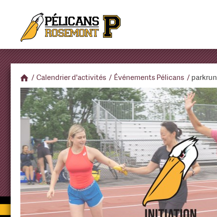
/
Calendrier d'activités
/
Événements Pélicans
/
parkru