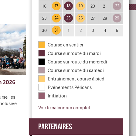
17
18
19
22
16
20
21
24
25
26
29
23
27
28
31
30
1
2
3
4
5
Course en sentier
Course sur route du mardi
Course sur route du mercredi
Course sur route du samedi
Entraînement course à pied
en 2026
Événements Pélicans
Initiation
rse, les
nclusive
Voir le calendrier complet
Partenaires