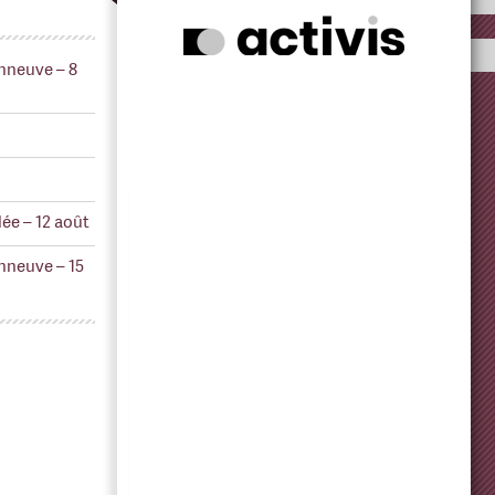
nneuve – 8
ée – 12 août
nneuve – 15